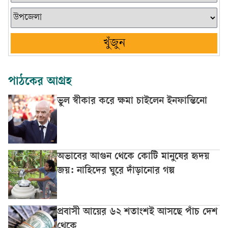
খুঁজুন
পাঠকের আগ্রহ
ভুল স্বীকার করে ক্ষমা চাইলেন ইনফান্তিনো
অভাবের আগুন থেকে কোটি মানুষের হৃদয়
জয়: নাহিদের ঘুরে দাঁড়ানোর গল্প
প্রবাসী আয়ের ৬২ শতাংশই আসছে পাঁচ দেশ
থেকে