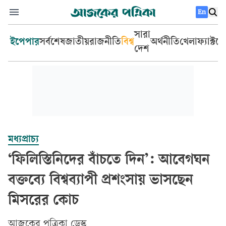
En
সারা
ইপেপার
সর্বশেষ
জাতীয়
রাজনীতি
বিশ্ব
অর্থনীতি
খেলা
ফ্যাক্টচ
দেশ
মধ্যপ্রাচ্য
‘ফিলিস্তিনিদের বাঁচতে দিন’: আবেগঘন
বক্তব্যে বিশ্বব্যাপী প্রশংসায় ভাসছেন
মিসরের কোচ
আজকের পত্রিকা ডেস্ক­