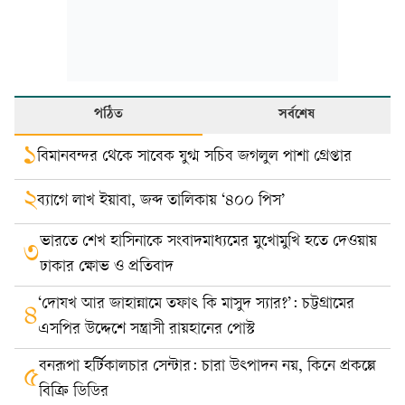
পঠিত
সর্বশেষ
১
বিমানবন্দর থেকে সাবেক যুগ্ম সচিব জগলুল পাশা গ্রেপ্তার
২
ব্যাগে লাখ ইয়াবা, জব্দ তালিকায় ‘৪০০ পিস’
ভারতে শেখ হাসিনাকে সংবাদমাধ্যমের মুখোমুখি হতে দেওয়ায়
৩
ঢাকার ক্ষোভ ও প্রতিবাদ
‘দোযখ আর জাহান্নামে তফাৎ কি মাসুদ স্যার?’: চট্টগ্রামের
৪
এসপির উদ্দেশে সন্ত্রাসী রায়হানের পোস্ট
বনরূপা হর্টিকালচার সেন্টার: চারা উৎপাদন নয়, কিনে প্রকল্পে
৫
বিক্রি ডিডির