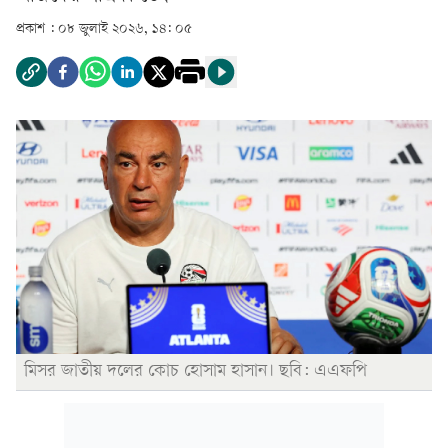
প্রকাশ :
০৮ জুলাই ২০২৬, ১৪: ০৫
মিসর জাতীয় দলের কোচ হোসাম হাসান। ছবি: এএফপি