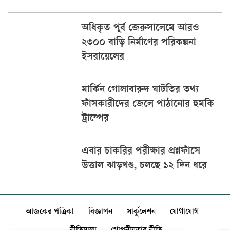
অধিকৃত পূর্ব জেরুসালেমে আরও
২৩০০ বাড়ি নির্মাণের পরিকল্পনা
ইসরায়েলের
মার্কিন গোলাবারুদ ঘাটতির তথ্য
ফাঁসকারীদের জেলে পাঠানোর হুমকি
ট্রাম্পের
এবার চাকরির পরীক্ষার প্রশ্নফাঁসে
উত্তাল ঝাড়খণ্ড, চলছে ১২ দিন ধরে
আজকের পত্রিকা
বিজ্ঞাপন
সার্কুলেশন
যোগাযোগ