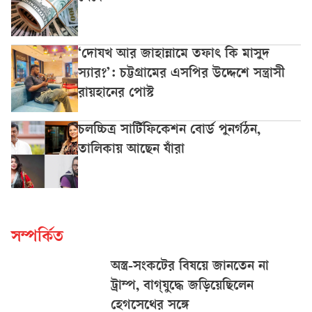
‘দোযখ আর জাহান্নামে তফাৎ কি মাসুদ
স্যার?’: চট্টগ্রামের এসপির উদ্দেশে সন্ত্রাসী
রায়হানের পোস্ট
চলচ্চিত্র সার্টিফিকেশন বোর্ড পুনর্গঠন,
তালিকায় আছেন যাঁরা
সম্পর্কিত
অস্ত্র-সংকটের বিষয়ে জানতেন না
ট্রাম্প, বাগ্‌যুদ্ধে জড়িয়েছিলেন
হেগসেথের সঙ্গে