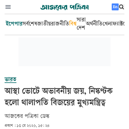
En
সারা
ইপেপার
সর্বশেষ
জাতীয়
রাজনীতি
বিশ্ব
অর্থনীতি
খেলা
ফ্যাক্টচ
দেশ
ভারত
আস্থা ভোটে অভাবনীয় জয়, নিষ্কণ্টক
হলো থালাপতি বিজয়ের মুখ্যমন্ত্রিত্ব
আজকের পত্রিকা ডেস্ক­
প্রকাশ :
১৩ মে ২০২৬, ১৫: ২৪