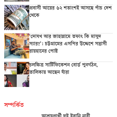
প্রবাসী আয়ের ৬২ শতাংশই আসছে পাঁচ দেশ
থেকে
‘দোযখ আর জাহান্নামে তফাৎ কি মাসুদ
স্যার?’: চট্টগ্রামের এসপির উদ্দেশে সন্ত্রাসী
রায়হানের পোস্ট
চলচ্চিত্র সার্টিফিকেশন বোর্ড পুনর্গঠন,
তালিকায় আছেন যাঁরা
সম্পর্কিত
আশ্রয়প্রার্থী দুই ইরানি নারী