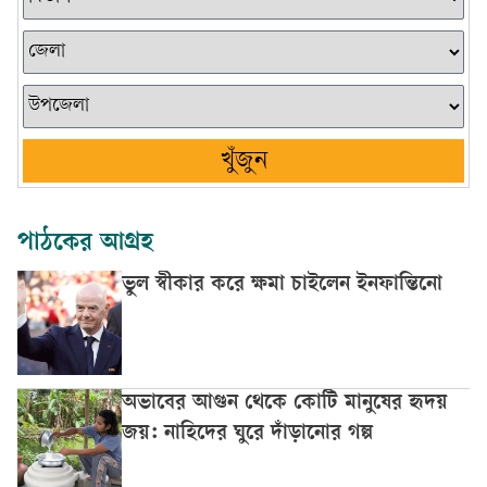
খুঁজুন
পাঠকের আগ্রহ
ভুল স্বীকার করে ক্ষমা চাইলেন ইনফান্তিনো
অভাবের আগুন থেকে কোটি মানুষের হৃদয়
জয়: নাহিদের ঘুরে দাঁড়ানোর গল্প