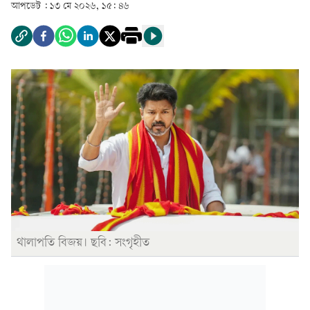
আপডেট :
১৩ মে ২০২৬, ১৫: ৪৬
থালাপতি বিজয়। ছবি: সংগৃহীত