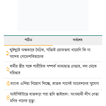
পঠিত
সর্বশেষ
ঘুটঘুটে অন্ধকারে বৈঠক, সত্যিই মোজতবা খামেনি কি না
১
সন্দেহ পেজেশকিয়ানের
কর্মীর স্ত্রীর সঙ্গে শারীরিক সম্পর্ক জামায়াত নেতার, দল থেকে
২
বহিষ্কার
৩
ব্যাংক এশিয়া নিয়োগ দিচ্ছে, স্নাতক পাসেই আবেদনের সুযোগ
আইসিইউতে হাতকড়া পরা ছবি ভাইরাল: আওয়ামী লীগ নেতা
৪
মনির খানের মৃত্যু