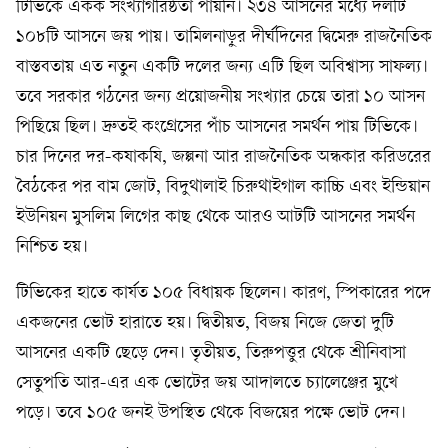
টিভিকে একক সংখ্যাগরিষ্ঠতা পায়নি। ২৩৪ আসনের মধ্যে দলটি
১০৮টি আসনে জয় পায়। তামিলনাড়ুর দীর্ঘদিনের দ্বিমেরু রাজনৈতিক
বাস্তবতায় এত নতুন একটি দলের জন্য এটি ছিল অবিশ্বাস্য সাফল্য।
তবে সরকার গঠনের জন্য প্রয়োজনীয় সংখ্যার চেয়ে তারা ১০ আসন
পিছিয়ে ছিল। দ্রুতই কংগ্রেসের পাঁচ আসনের সমর্থন পায় টিভিকে।
চার দিনের দর-কষাকষি, জল্পনা আর রাজনৈতিক অন্ধকার করিডরের
বৈঠকের পর বাম জোট, বিদুথালাই চিরুথাইগাল কাচ্চি এবং ইন্ডিয়ান
ইউনিয়ন মুসলিম লিগের কাছ থেকে আরও আটটি আসনের সমর্থন
নিশ্চিত হয়।
টিভিকের হাতে কার্যত ১০৫ বিধায়ক ছিলেন। কারণ, স্পিকারের পদে
একজনের ভোট হারাতে হয়। দ্বিতীয়ত, বিজয় নিজে জেতা দুটি
আসনের একটি ছেড়ে দেন। তৃতীয়ত, তিরুপত্তুর থেকে শ্রীনিবাসা
সেতুপতি আর-এর এক ভোটের জয় আদালতে চ্যালেঞ্জের মুখে
পড়ে। তবে ১০৫ জনই উপস্থিত থেকে বিজয়ের পক্ষে ভোট দেন।