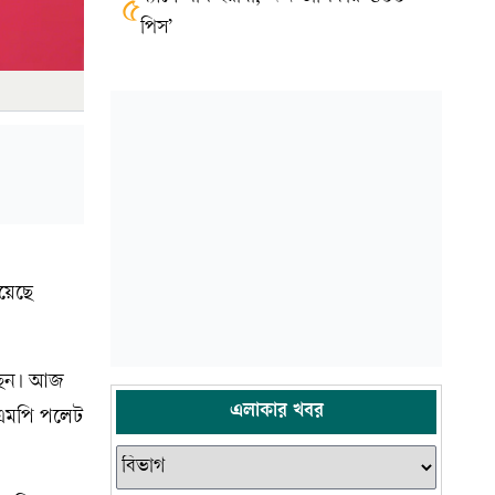
৫
পিস’
িয়েছে
চ্ছেন। আজ
এলাকার খবর
র এমপি পলেট