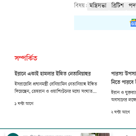
বিষয়:
মন্ত্রিসভা
ব্রিটিশ
পদ
সম্পর্কিত
ইরানে একাই হামলার ইঙ্গিত নেতানিয়াহুর
পারস্য উপসা
নিতে পারবে 
ইসরায়েলি প্রধানমন্ত্রী বেনিয়ামিন নেতানিয়াহু ইঙ্গিত
দিয়েছেন, তেহরান ও ওয়াশিংটনের মধ্যে সংঘাত
ইরান ও যুক্তরাষ্
অবসানের লক্ষ্যে কূটনৈতিক প্রচেষ্টা চলা সত্ত্বেও ইরান
অবসানের লক্ষ্
১ ঘণ্টা আগে
বিরুদ্ধে ইসরায়েল একতরফা সামরিক পদক্ষেপ গ্রহণ
চুক্তিতে হরমু
২ ঘণ্টা আগে
করতে পারে। তুরস্কের রাষ্ট্র পরিচালিত সংবাদ সংস্থা
জাহাজগুলোর ওপ
আনাদোলুর এজেন্সির প্রতিবেদনে এমনটি জানানো
সুযোগ রাখা হয়
হয়েছে।
রয়টার্সকে এ ত