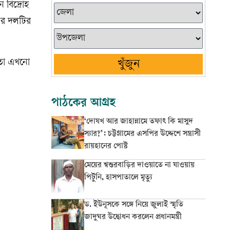
ন বিদ্রোহ
 পর দলটির
, তা এখনো
খুঁজুন
পাঠকের আগ্রহ
‘দোযখ আর জাহান্নামে তফাৎ কি মাসুদ
স্যার?’: চট্টগ্রামের এসপির উদ্দেশে সন্ত্রাসী
রায়হানের পোস্ট
মেয়ের শ্বশুরবাড়ির দাওয়াতে না যাওয়ায়
পিটুনি, হাসপাতালে মৃত্যু
ড. ইউনূসকে সঙ্গে নিয়ে জুলাই স্মৃতি
জাদুঘর উদ্বোধন করলেন প্রধানমন্ত্রী