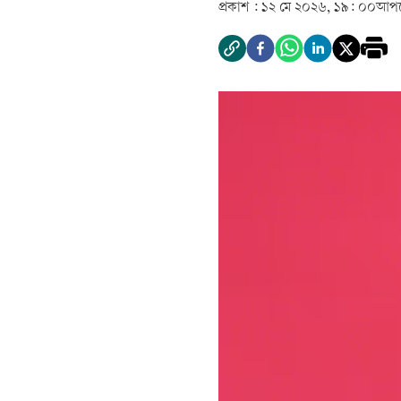
প্রকাশ :
১২ মে ২০২৬, ১৯: ০০
আপড