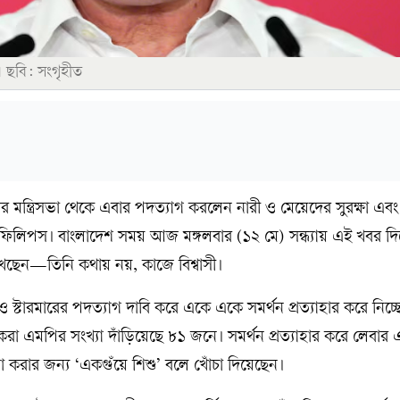
ার। ছবি: সংগৃহীত
ারমারের মন্ত্রিসভা থেকে এবার পদত্যাগ করলেন নারী ও মেয়েদের সুরক্ষা এবং
েস ফিলিপস। বাংলাদেশ সময় আজ মঙ্গলবার (১২ মে) সন্ধ্যায় এই খবর দ
খেছেন—তিনি কথায় নয়, কাজে বিশ্বাসী।
 স্টারমারের পদত্যাগ দাবি করে একে একে সমর্থন প্রত্যাহার করে নি
দাবি করা এমপির সংখ্যা দাঁড়িয়েছে ৮১ জনে। সমর্থন প্রত্যাহার করে লেবা
 না করার জন্য ‘একগুঁয়ে শিশু’ বলে খোঁচা দিয়েছেন।