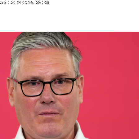
েট :
১২ মে ২০২৬, ১৯: ৩৫