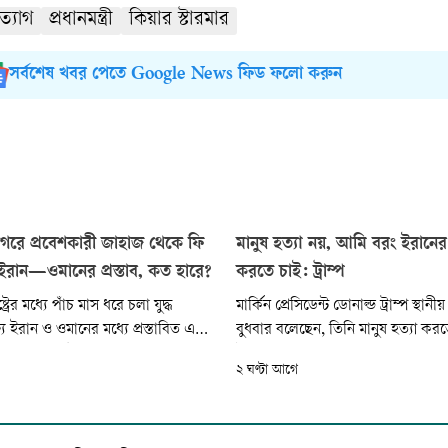
ত্যাগ
প্রধানমন্ত্রী
কিয়ার স্টারমার
সর্বশেষ খবর পেতে Google News ফিড ফলো করুন
গরে প্রবেশকারী জাহাজ থেকে ফি
মানুষ হত্যা নয়, আমি বরং ইরানের স
ইরান—ওমানের প্রস্তাব, কত হারে?
করতে চাই: ট্রাম্প
ট্রের মধ্যে পাঁচ মাস ধরে চলা যুদ্ধ
মার্কিন প্রেসিডেন্ট ডোনাল্ড ট্রাম্প স্থ
যে ইরান ও ওমানের মধ্যে প্রস্তাবিত এক
বুধবার বলেছেন, তিনি মানুষ হত্যা করত
জ প্রণালি হয়ে উপসাগরে প্রবেশকারী
ইরানের সঙ্গে সামরিক পদক্ষেপের পরিব
২ ঘণ্টা আগে
র তেহরানের নিয়ন্ত্রণ প্রতিষ্ঠার
চুক্তি করতেই বেশি আগ্রহী। তুরস্কের রাষ
েছে। গতকাল বুধবার বার্তা সংস্থা
সংবাদ সংস্থা আনাদোলু এজেন্সির প্র
থ্য জানিয়েছেন ইরানের এক জ্যেষ্ঠ
তথ্য জানা গেছে।