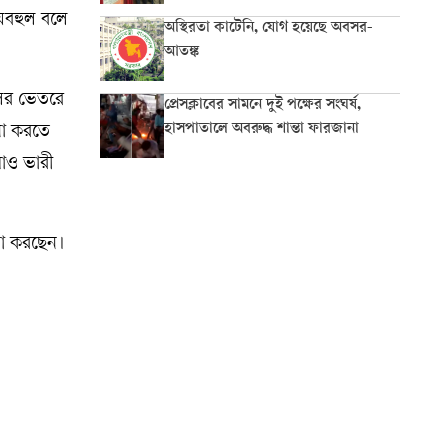
যয়বহুল বলে
অস্থিরতা কাটেনি, যোগ হয়েছে অবসর-
আতঙ্ক
লের ভেতরে
প্রেসক্লাবের সামনে দুই পক্ষের সংঘর্ষ,
হাসপাতালে অবরুদ্ধ শান্তা ফারজানা
চনা করতে
লাও ভারী
না করছেন।