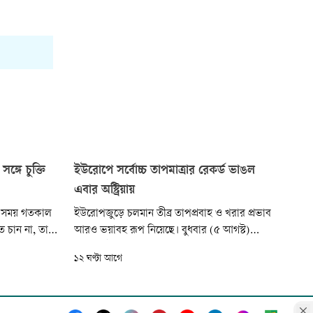
ঙ্গে চুক্তি
ইউরোপে সর্বোচ্চ তাপমাত্রার রেকর্ড ভাঙল
এবার অস্ট্রিয়ায়
ানীয় সময় গতকাল
ইউরোপজুড়ে চলমান তীব্র তাপপ্রবাহ ও খরার প্রভাব
ে চান না, তাই
আরও ভয়াবহ রূপ নিয়েছে। বুধবার (৫ আগস্ট)
র্তে একটি
অস্ট্রিয়ায় ইতিহাসের সর্বোচ্চ তাপমাত্রা রেকর্ড করা
১২ ঘণ্টা আগে
্ট্র পরিচালিত
হয়েছে। একই সময়ে হাঙ্গেরিতে বিদ্যুতের ওপর চাপ
তিবেদন থেকে এই
কমাতে সরকার জনগণ ও শিল্পপ্রতিষ্ঠানকে বিদ্যুৎ
ব্যবহার কমানোর আহ্বান জানিয়েছে।