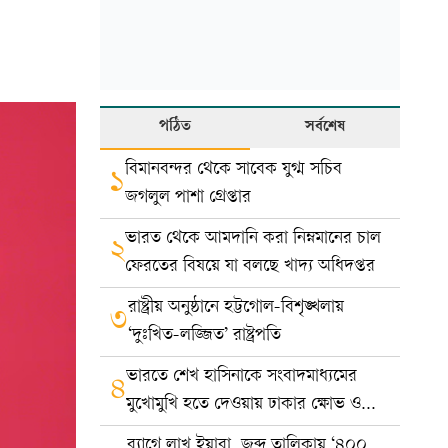
পঠিত
সর্বশেষ
বিমানবন্দর থেকে সাবেক যুগ্ম সচিব
১
জগলুল পাশা গ্রেপ্তার
ভারত থেকে আমদানি করা নিম্নমানের চাল
২
ফেরতের বিষয়ে যা বলছে খাদ্য অধিদপ্তর
রাষ্ট্রীয় অনুষ্ঠানে হট্টগোল-বিশৃঙ্খলায়
৩
‘দুঃখিত-লজ্জিত’ রাষ্ট্রপতি
ভারতে শেখ হাসিনাকে সংবাদমাধ্যমের
৪
মুখোমুখি হতে দেওয়ায় ঢাকার ক্ষোভ ও
প্রতিবাদ
ব্যাগে লাখ ইয়াবা, জব্দ তালিকায় ‘৪০০