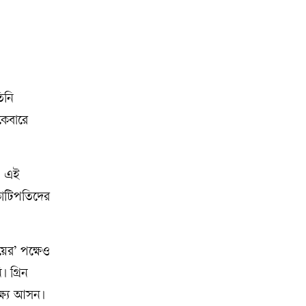
িনি
কেবারে
ন, এই
কোটিপতিদের
য়ের’ পক্ষেও
 গ্রিন
ক্ষ্য আসন।