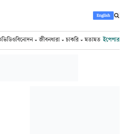
English
ক
ভিডিও
বিনোদন
জীবনধারা
চাকরি
মতামত
ইপেপার