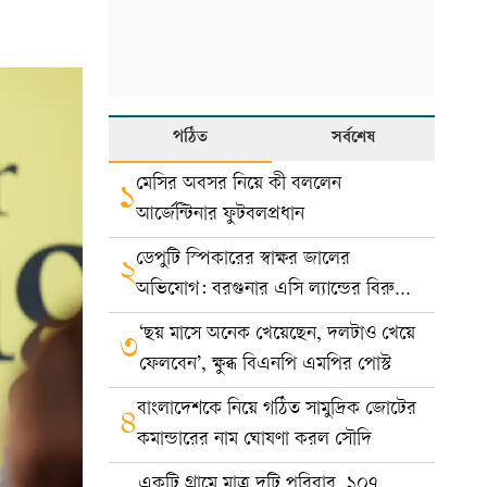
পঠিত
সর্বশেষ
মেসির অবসর নিয়ে কী বললেন
১
আর্জেন্টিনার ফুটবলপ্রধান
ডেপুটি স্পিকারের স্বাক্ষর জালের
২
অভিযোগ: বরগুনার এসি ল্যান্ডের বিরুদ্ধে
মামলা
‘ছয় মাসে অনেক খেয়েছেন, দলটাও খেয়ে
৩
ফেলবেন’, ক্ষুব্ধ বিএনপি এমপির পোস্ট
বাংলাদেশকে নিয়ে গঠিত সামুদ্রিক জোটের
৪
কমান্ডারের নাম ঘোষণা করল সৌদি
একটি গ্রামে মাত্র দুটি পরিবার, ১০৭