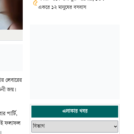
৫
একরে ১২ মানুষের বসবাস
্সার লেবারের
াচনী জয়।
এলাকার খবর
 পার্টি,
 এই ফলাফল
।