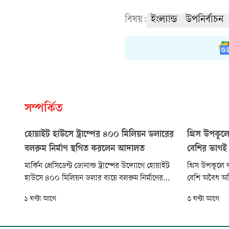
বিষয়:
ইংল্যান্ড
উপনির্বাচন
সম্পর্কিত
হোয়াইট হাউসে ট্রাম্পের ৪০০ মিলিয়ন ডলারের
গ্রিস উপকূল
বলরুম নির্মাণ স্থগিত করলেন আদালত
বেশির ভাগই 
মার্কিন প্রেসিডেন্ট ডোনাল্ড ট্রাম্পের উদ্যোগে হোয়াইট
গ্রিস উপকূলে 
হাউসে ৪০০ মিলিয়ন ডলার ব্যয়ে বলরুম নির্মাণের
বেশি অবৈধ অভ
কাজ সাময়িকভাবে বন্ধের নির্দেশ দিয়েছেন দেশটির
গার্ড। উদ্ধার
১ ঘণ্টা আগে
৩ ঘণ্টা আগে
একটি ফেডারেল আপিল আদালত। আদালত
বাংলাদেশ ও স
বলেছেন, কংগ্রেসের অনুমোদন ছাড়া হোয়াইট হাউসের
নাগরিকও রয়েছ
মৌলিক কাঠামো পরিবর্তনের ক্ষমতা প্রেসিডেন্টের