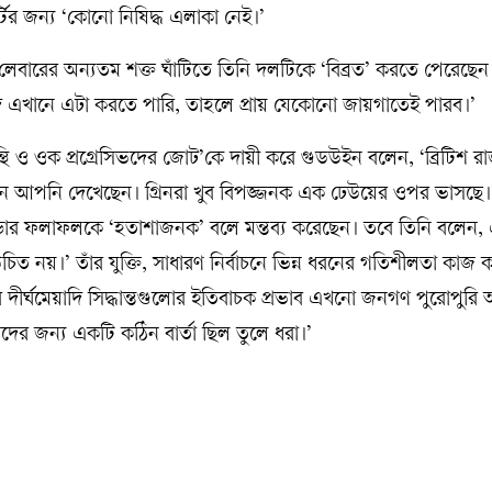
্টির জন্য ‘কোনো নিষিদ্ধ এলাকা নেই।’
েবারের অন্যতম শক্ত ঘাঁটিতে তিনি দলটিকে ‘বিব্রত’ করতে পেরেছে
 এখানে এটা করতে পারি, তাহলে প্রায় যেকোনো জায়গাতেই পারব।’
্থি ও ওক প্রগ্রেসিভদের জোট’কে দায়ী করে গুডউইন বলেন, ‘ব্রিটিশ র
্থান আপনি দেখেছেন। গ্রিনরা খুব বিপজ্জনক এক ঢেউয়ের ওপর ভাসছে।’ 
ন্ডার ফলাফলকে ‘হতাশাজনক’ বলে মন্তব্য করেছেন। তবে তিনি বলেন,
উচিত নয়।’ তাঁর যুক্তি, সাধারণ নির্বাচনে ভিন্ন ধরনের গতিশীলতা কাজ 
 দীর্ঘমেয়াদি সিদ্ধান্তগুলোর ইতিবাচক প্রভাব এখনো জনগণ পুরোপুরি
ের জন্য একটি কঠিন বার্তা ছিল তুলে ধরা।’