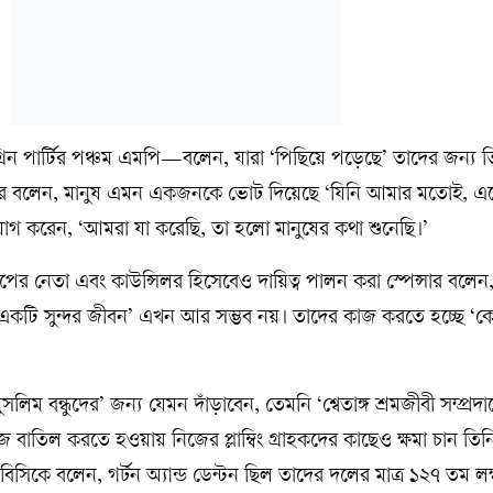
্রিন পার্টির পঞ্চম এমপি—বলেন, যারা ‘পিছিয়ে পড়েছে’ তাদের জন্য ত
সার বলেন, মানুষ এমন একজনকে ভোট দিয়েছে ‘যিনি আমার মতোই, এ
োগ করেন, ‘আমরা যা করেছি, তা হলো মানুষের কথা শুনেছি।’
টি গ্রুপের নেতা এবং কাউন্সিলর হিসেবেও দায়িত্ব পালন করা স্পেন্সার বলে
একটি সুন্দর জীবন’ এখন আর সম্ভব নয়। তাদের কাজ করতে হচ্ছে ‘
িম বন্ধুদের’ জন্য যেমন দাঁড়াবেন, তেমনি ‘শ্বেতাঙ্গ শ্রমজীবী সম্প্রদা
তিল করতে হওয়ায় নিজের প্লাম্বিং গ্রাহকদের কাছেও ক্ষমা চান তিনি।
বিবিসিকে বলেন, গর্টন অ্যান্ড ডেন্টন ছিল তাদের দলের মাত্র ১২৭ তম ল