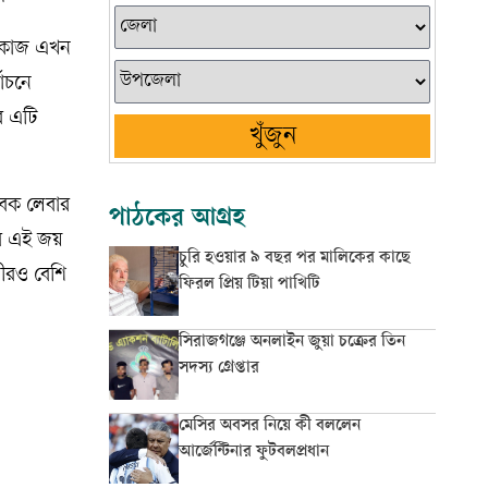
ের কাজ এখন
াচনে
র এটি
খুঁজুন
বেক লেবার
পাঠকের আগ্রহ
নদের এই জয়
চুরি হওয়ার ৯ বছর পর মালিকের কাছে
্দীরও বেশি
ফিরল প্রিয় টিয়া পাখিটি
সিরাজগঞ্জে অনলাইন জুয়া চক্রের তিন
সদস্য গ্রেপ্তার
মেসির অবসর নিয়ে কী বললেন
আর্জেন্টিনার ফুটবলপ্রধান