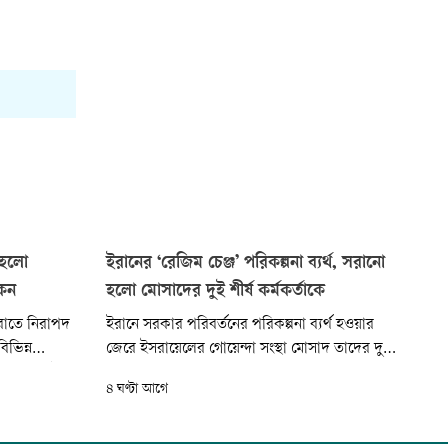
 হলো
ইরানের ‘রেজিম চেঞ্জ’ পরিকল্পনা ব্যর্থ, সরানো
কেন
হলো মোসাদের দুই শীর্ষ কর্মকর্তাকে
ঝরাতে নিরাপদ
ইরানে সরকার পরিবর্তনের পরিকল্পনা ব্যর্থ হওয়ার
ভিন্ন
জেরে ইসরায়েলের গোয়েন্দা সংস্থা মোসাদ তাদের দুই
ে অনেকেরই
জ্যেষ্ঠ কর্মকর্তাকে দায়িত্ব থেকে সরিয়ে দিয়েছে বলে
৪ ঘণ্টা আগে
 আক্রমণের
দেশটির সংবাদমাধ্যম ‘চ্যানেল ১২’ দাবি করেছে।
িছুই ঘটেনি।
অপসারিত দুই কর্মকর্তা মোসাদের ইরান বিভাগ এবং
িক মহড়ার
গোয়েন্দা অধিদপ্তরের প্রধান ছিলেন।