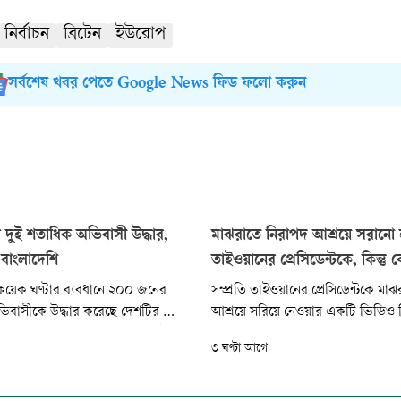
নির্বাচন
ব্রিটেন
ইউরোপ
সর্বশেষ খবর পেতে Google News ফিড ফলো করুন
ে দুই শতাধিক অভিবাসী উদ্ধার,
মাঝরাতে নিরাপদ আশ্রয়ে সরানো
বাংলাদেশি
তাইওয়ানের প্রেসিডেন্টকে, কিন্তু 
কয়েক ঘণ্টার ব্যবধানে ২০০ জনের
সম্প্রতি তাইওয়ানের প্রেসিডেন্টকে মা
িবাসীকে উদ্ধার করেছে দেশটির কোস্ট
আশ্রয়ে সরিয়ে নেওয়ার একটি ভিডিও বি
 হওয়া এসব অভিবাসীর বেশির ভাগই
গণমাধ্যমে দেখা গেছে। ভিডিওটি দেখ
৩ ঘণ্টা আগে
ুদানের নাগরিক। এ ছাড়া মিসরের
হয়তো মনে হয়েছে, প্রেসিডেন্ট কোনো
েন...
শিকার হয়েছেন। তবে বাস্তবে এ রকম ক
জানা গেছে, বার্ষিক ‘হান কুয়াং’ সামর