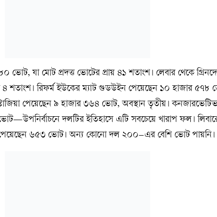
৮০ ভোট, যা মোট প্রদত্ত ভোটের প্রায় ৪১ শতাংশ। লেবার থেকে গ্রিনদে
 ৪ শতাংশ। রিফর্ম ইউকের ম্যাট গুডউইন পেয়েছেন ১০ হাজার ৫৭৮ 
ি স্টোজিয়া পেয়েছেন ৯ হাজার ৩৬৪ ভোট, অবস্থান তৃতীয়। কনজারভেটিভ 
৬ ভোট—উপনির্বাচনে দলটির ইতিহাসে এটি সবচেয়ে খারাপ ফল। লিবা
র্সি পেয়েছেন ৬৫৩ ভোট। অন্য কোনো দল ২০০–এর বেশি ভোট পায়নি।