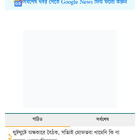
সর্বশেষ খবর পেতে Google News ফিড ফলো করুন
পঠিত
সর্বশেষ
ঘুটঘুটে অন্ধকারে বৈঠক, সত্যিই মোজতবা খামেনি কি না
১