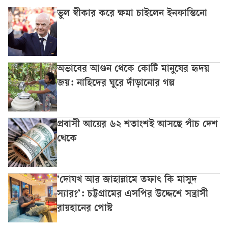
ভুল স্বীকার করে ক্ষমা চাইলেন ইনফান্তিনো
অভাবের আগুন থেকে কোটি মানুষের হৃদয়
জয়: নাহিদের ঘুরে দাঁড়ানোর গল্প
প্রবাসী আয়ের ৬২ শতাংশই আসছে পাঁচ দেশ
থেকে
‘দোযখ আর জাহান্নামে তফাৎ কি মাসুদ
স্যার?’: চট্টগ্রামের এসপির উদ্দেশে সন্ত্রাসী
রায়হানের পোস্ট