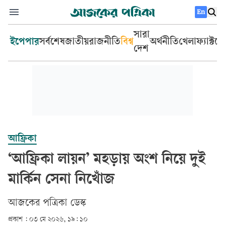
En
সারা
ইপেপার
সর্বশেষ
জাতীয়
রাজনীতি
বিশ্ব
অর্থনীতি
খেলা
ফ্যাক্টচ
দেশ
আফ্রিকা
‘আফ্রিকা লায়ন’ মহড়ায় অংশ নিয়ে দুই
মার্কিন সেনা নিখোঁজ
আজকের পত্রিকা ডেস্ক­
প্রকাশ :
০৩ মে ২০২৬, ১৯: ১০