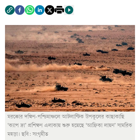
মরক্কোর দক্ষিণ-পশ্চিমাঞ্চলে আটলান্টিক উপকূলের কাছাকাছি
‘ক্যাপ দ্রা’ প্রশিক্ষণ এলাকায় শুরু হয়েছে ‘আফ্রিকা লায়ন’ সামরিক
মহড়া। ছবি: সংগৃহীত