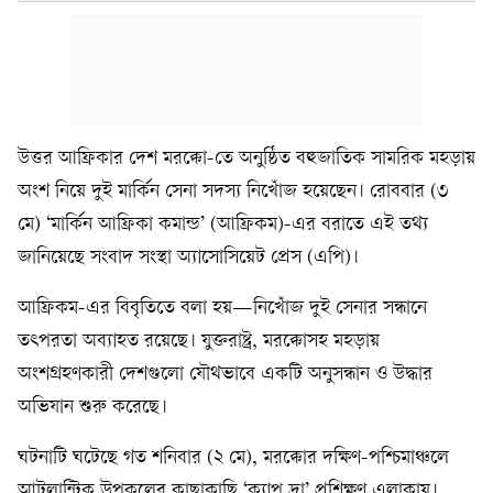
উত্তর আফ্রিকার দেশ মরক্কো-তে অনুষ্ঠিত বহুজাতিক সামরিক মহড়ায়
অংশ নিয়ে দুই মার্কিন সেনা সদস্য নিখোঁজ হয়েছেন। রোববার (৩
মে) ‘মার্কিন আফ্রিকা কমান্ড’ (আফ্রিকম)-এর বরাতে এই তথ্য
জানিয়েছে সংবাদ সংস্থা অ্যাসোসিয়েট প্রেস (এপি)।
আফ্রিকম-এর বিবৃতিতে বলা হয়—নিখোঁজ দুই সেনার সন্ধানে
তৎপরতা অব্যাহত রয়েছে। যুক্তরাষ্ট্র, মরক্কোসহ মহড়ায়
অংশগ্রহণকারী দেশগুলো যৌথভাবে একটি অনুসন্ধান ও উদ্ধার
অভিযান শুরু করেছে।
ঘটনাটি ঘটেছে গত শনিবার (২ মে), মরক্কোর দক্ষিণ-পশ্চিমাঞ্চলে
আটলান্টিক উপকূলের কাছাকাছি ‘ক্যাপ দ্রা’ প্রশিক্ষণ এলাকায়।