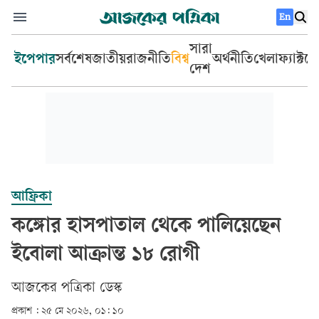
En
সারা
ইপেপার
সর্বশেষ
জাতীয়
রাজনীতি
বিশ্ব
অর্থনীতি
খেলা
ফ্যাক্টচ
দেশ
আফ্রিকা
কঙ্গোর হাসপাতাল থেকে পালিয়েছেন
ইবোলা আক্রান্ত ১৮ রোগী
আজকের পত্রিকা ডেস্ক­
প্রকাশ :
২৫ মে ২০২৬, ০১: ১০