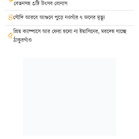
বেতনসহ ৩টি উৎসব বোনাস
৪
সৌদি আরবে আগুনে পুড়ে নওগাঁর ৭ জনের মৃত্যু
প্রিয় ক্যাম্পাসে আর ফেরা হলো না ইয়াসিনের, মরদেহ যাচ্ছে
৫
ঠাকুরগাঁও