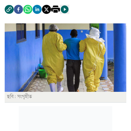
ছবি: সংগৃহীত