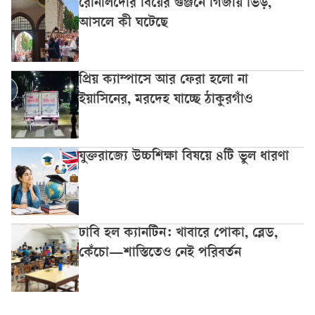
রোনালদোর বিয়ের গুঞ্জনে গির্জায় ভিড়,
আসলে কী ঘটেছে
প্রিয় ক্যাম্পাসে আর ফেরা হলো না
ইয়াসিনের, মরদেহ যাচ্ছে ঠাকুরগাঁও
যুক্তরাজ্যে উচ্চশিক্ষা বিষয়ে ৪টি ভুল ধারণা
ঢাবি হল ক্যানটিন: খাবারে পোকা, ব্লেড,
কেঁচো—শাস্তিতেও নেই পরিবর্তন