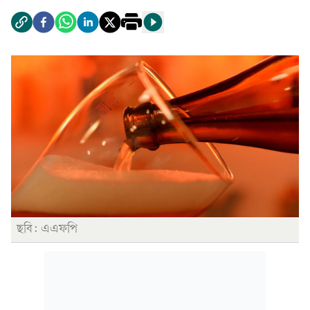
ছবি: এএফপি