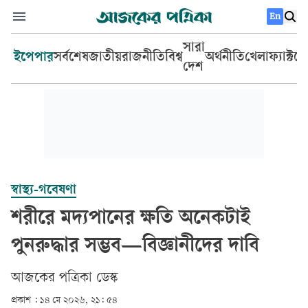
En
সারা
ইপেপার
সর্বশেষ
জাতীয়
রাজনীতি
বিশ্ব
অর্থনীতি
খেলা
ফ্যাক্টচ
দেশ
স্বাস্থ্য-গবেষণা
শরীরে মদ্যপানের ক্ষতি অনেকটাই
পুনরুদ্ধার সম্ভব—বিজ্ঞানীদের দাবি
আজকের পত্রিকা ডেস্ক­
প্রকাশ :
১৪ মে ২০২৬, ২১: ৫৪