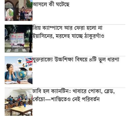
আসলে কী ঘটেছে
প্রিয় ক্যাম্পাসে আর ফেরা হলো না
ইয়াসিনের, মরদেহ যাচ্ছে ঠাকুরগাঁও
যুক্তরাজ্যে উচ্চশিক্ষা বিষয়ে ৪টি ভুল ধারণা
ঢাবি হল ক্যানটিন: খাবারে পোকা, ব্লেড,
কেঁচো—শাস্তিতেও নেই পরিবর্তন