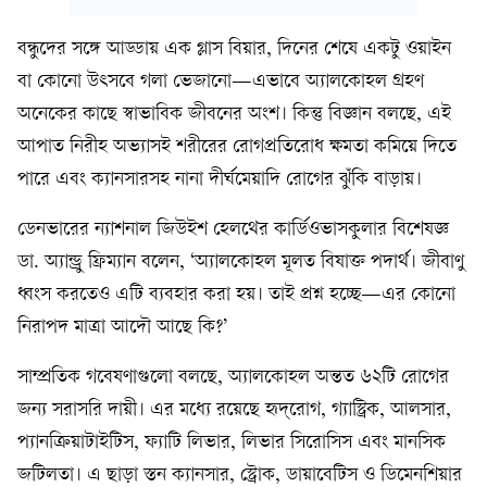
বন্ধুদের সঙ্গে আড্ডায় এক গ্লাস বিয়ার, দিনের শেষে একটু ওয়াইন
বা কোনো উৎসবে গলা ভেজানো—এভাবে অ্যালকোহল গ্রহণ
অনেকের কাছে স্বাভাবিক জীবনের অংশ। কিন্তু বিজ্ঞান বলছে, এই
আপাত নিরীহ অভ্যাসই শরীরের রোগপ্রতিরোধ ক্ষমতা কমিয়ে দিতে
পারে এবং ক্যানসারসহ নানা দীর্ঘমেয়াদি রোগের ঝুঁকি বাড়ায়।
ডেনভারের ন্যাশনাল জিউইশ হেলথের কার্ডিওভাসকুলার বিশেষজ্ঞ
ডা. অ্যান্ড্রু ফ্রিম্যান বলেন, ‘অ্যালকোহল মূলত বিষাক্ত পদার্থ। জীবাণু
ধ্বংস করতেও এটি ব্যবহার করা হয়। তাই প্রশ্ন হচ্ছে—এর কোনো
নিরাপদ মাত্রা আদৌ আছে কি?’
সাম্প্রতিক গবেষণাগুলো বলছে, অ্যালকোহল অন্তত ৬২টি রোগের
জন্য সরাসরি দায়ী। এর মধ্যে রয়েছে হৃদ্‌রোগ, গ্যাস্ট্রিক, আলসার,
প্যানক্রিয়াটাইটিস, ফ্যাটি লিভার, লিভার সিরোসিস এবং মানসিক
জটিলতা। এ ছাড়া স্তন ক্যানসার, স্ট্রোক, ডায়াবেটিস ও ডিমেনশিয়ার