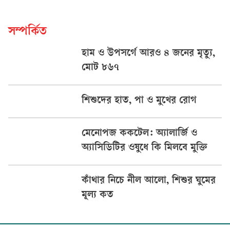
সম্পর্কিত
হাম ও উপসর্গে আরও ৪ জনের মৃত্যু,
মোট ৮৬৭
শিশুদের হাত, পা ও মুখের রোগ
মেনোপজ ককটেল: অ্যালার্জি ও
অ্যাসিডিটির ওষুধে কি মিলবে মুক্তি
কাঁথার নিচে নীল আলো, শিশুর ঘুমের
মূল্য কত