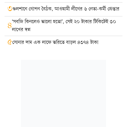
৩
গুলশানে গোপন বৈঠক, আওয়ামী লীগের ৬ নেতা-কর্মী গ্রেপ্তার
‘সবজি কিনলেও ভালো হতো’, সেই ২০ টাকার টিকিটেই ৩০
৪
লাখের স্বপ্ন
৫
সোনার দাম এক লাফে ভরিতে বাড়ল ৪৩৭৪ টাকা