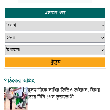
এলাকার খবর
খুঁজুন
পাঠকের আগ্রহ
স্কুলছাত্রীকে লাথির ভিডিও ভাইরাল, বিচার
চেয়ে টিসি পেল ভুক্তভোগী