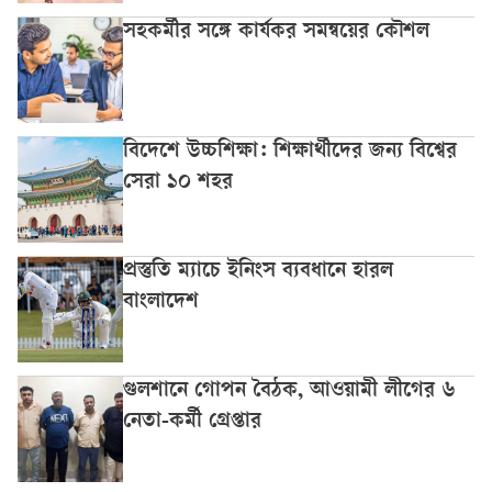
সহকর্মীর সঙ্গে কার্যকর সমন্বয়ের কৌশল
বিদেশে উচ্চশিক্ষা: শিক্ষার্থীদের জন্য বিশ্বের
সেরা ১০ শহর
প্রস্তুতি ম্যাচে ইনিংস ব্যবধানে হারল
বাংলাদেশ
গুলশানে গোপন বৈঠক, আওয়ামী লীগের ৬
নেতা-কর্মী গ্রেপ্তার