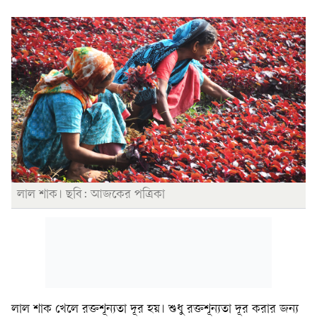
লাল শাক। ছবি: আজকের পত্রিকা
লাল শাক খেলে রক্তশূন্যতা দূর হয়। শুধু রক্তশূন্যতা দূর করার জন্য