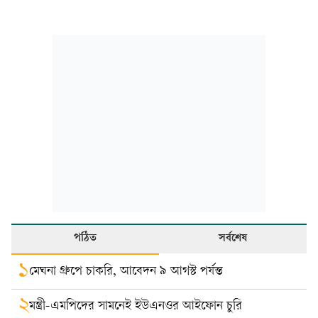
পঠিত
সর্বশেষ
১
মেঘনা গ্রুপে চাকরি, আবেদন ৯ আগস্ট পর্যন্ত
২
মন্ত্রী-এমপিদের সামনেই ইউএনওর আইফোন চুরি