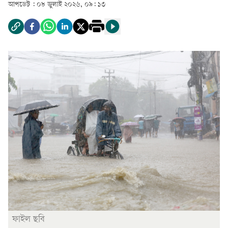
আপডেট :
০৮ জুলাই ২০২৬, ০৯: ১৩
ফাইল ছবি