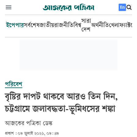
En
সারা
ইপেপার
সর্বশেষ
জাতীয়
রাজনীতি
বিশ্ব
অর্থনীতি
খেলা
ফ্যাক্টচ
দেশ
পরিবেশ
বৃষ্টির দাপট থাকবে আরও তিন দিন,
চট্টগ্রামে জলাবদ্ধতা-ভূমিধসের শঙ্কা
আজকের পত্রিকা ডেস্ক­
প্রকাশ :
০৮ জুলাই ২০২৬, ০৮: ৪৮