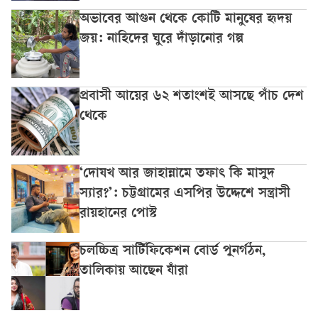
অভাবের আগুন থেকে কোটি মানুষের হৃদয়
জয়: নাহিদের ঘুরে দাঁড়ানোর গল্প
প্রবাসী আয়ের ৬২ শতাংশই আসছে পাঁচ দেশ
থেকে
‘দোযখ আর জাহান্নামে তফাৎ কি মাসুদ
স্যার?’: চট্টগ্রামের এসপির উদ্দেশে সন্ত্রাসী
রায়হানের পোস্ট
চলচ্চিত্র সার্টিফিকেশন বোর্ড পুনর্গঠন,
তালিকায় আছেন যাঁরা