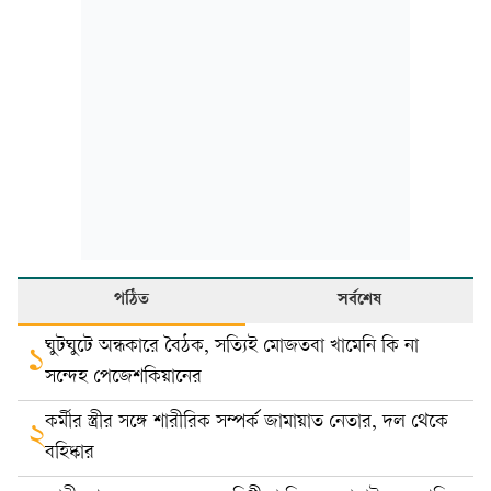
পঠিত
সর্বশেষ
ঘুটঘুটে অন্ধকারে বৈঠক, সত্যিই মোজতবা খামেনি কি না
১
সন্দেহ পেজেশকিয়ানের
কর্মীর স্ত্রীর সঙ্গে শারীরিক সম্পর্ক জামায়াত নেতার, দল থেকে
২
বহিষ্কার