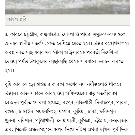
ফাইল ছবি
এ কারণে চট্টগ্রাম, কক্সবাজার, মোংলা ও পায়রা সমুদ্রবন্দরসমূহকে
৩ নম্বর স্থানীয় সতর্কসংকেত দেখিয়ে যেতে হবে। উত্তর বঙ্গোপসাগরে
অবস্থানরত মাছ ধরার সব নৌকা ও ট্রলারকে পরবর্তী নির্দেশ না
দেওয়া পর্যন্ত উপকূলের কাছাকাছি থেকে সাবধানে চলাচল করতে
হবে।
বৃষ্টি আর ঝোড়ো হাওয়ার কারণে দেশের নদ-নদীগুলোও থাকবে
উত্তাল। আজ সকালে আবহাওয়া অধিদপ্তরের ঝড় সতর্কীকরণ
কেন্দ্রের পূর্বাভাসে বলা হয়েছে, রংপুর, রাজশাহী, দিনাজপুর, পাবনা,
বগুড়া, টাঙ্গাইল, ময়মনসিংহ, যশোর, কুষ্টিয়া, ঢাকা, ফরিদপুর,
খুলনা, বরিশাল, পটুয়াখালী, নোয়াখালী, কুমিল্লা, চট্টগ্রাম, কক্সবাজার
এবং সিলেট অঞ্চলসমূহের ওপর দিয়ে দক্ষিণ অথবা দক্ষিণ-পূর্ব দিক