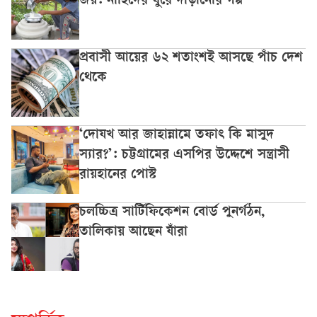
জয়: নাহিদের ঘুরে দাঁড়ানোর গল্প
প্রবাসী আয়ের ৬২ শতাংশই আসছে পাঁচ দেশ
থেকে
‘দোযখ আর জাহান্নামে তফাৎ কি মাসুদ
স্যার?’: চট্টগ্রামের এসপির উদ্দেশে সন্ত্রাসী
রায়হানের পোস্ট
চলচ্চিত্র সার্টিফিকেশন বোর্ড পুনর্গঠন,
তালিকায় আছেন যাঁরা