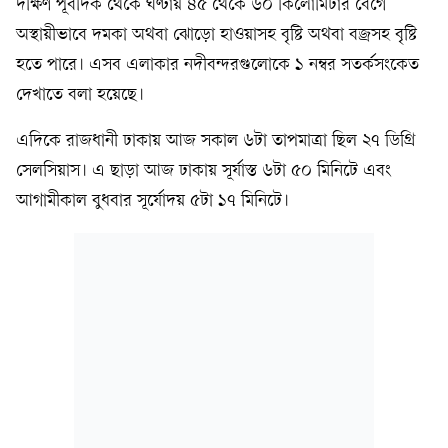
দক্ষিণ পূর্বদিক থেকে ঘণ্টায় ৪৫ থেকে ৬০ কিলোমিটার বেগে
অস্থায়ীভাবে দমকা অথবা ঝোড়ো হাওয়াসহ বৃষ্টি অথবা বজ্রসহ বৃষ্টি
হতে পারে। এসব এলাকার নদীবন্দরগুলোকে ১ নম্বর সতর্কসংকেত
দেখাতে বলা হয়েছে।
এদিকে রাজধানী ঢাকায় আজ সকাল ৬টা তাপমাত্রা ছিল ২৭ ডিগ্রি
সেলসিয়াস। এ ছাড়া আজ ঢাকায় সূর্যাস্ত ৬টা ৫০ মিনিটে এবং
আগামীকাল বুধবার সূর্যোদয় ৫টা ১৭ মিনিটে।