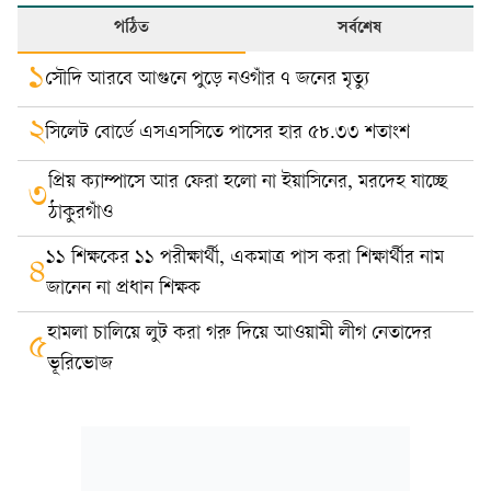
পঠিত
সর্বশেষ
১
সৌদি আরবে আগুনে পুড়ে নওগাঁর ৭ জনের মৃত্যু
২
সিলেট বোর্ডে এসএসসিতে পাসের হার ৫৮.৩৩ শতাংশ
প্রিয় ক্যাম্পাসে আর ফেরা হলো না ইয়াসিনের, মরদেহ যাচ্ছে
৩
ঠাকুরগাঁও
১১ শিক্ষকের ১১ পরীক্ষার্থী, একমাত্র পাস করা শিক্ষার্থীর নাম
৪
জানেন না প্রধান শিক্ষক
হামলা চালিয়ে লুট করা গরু দিয়ে আওয়ামী লীগ নেতাদের
৫
ভূরিভোজ