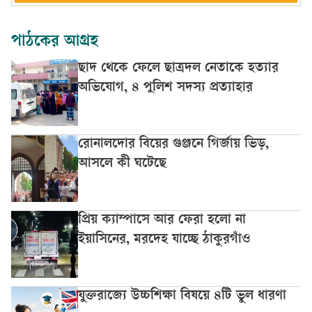
পাঠকের আগ্রহ
ছাদ থেকে ফেলে ছাত্রদল নেতাকে হত্যার
অভিযোগ, ৪ পুলিশ সদস্য প্রত্যাহার
রোনালদোর বিয়ের গুঞ্জনে গির্জায় ভিড়,
আসলে কী ঘটেছে
প্রিয় ক্যাম্পাসে আর ফেরা হলো না
ইয়াসিনের, মরদেহ যাচ্ছে ঠাকুরগাঁও
যুক্তরাজ্যে উচ্চশিক্ষা বিষয়ে ৪টি ভুল ধারণা