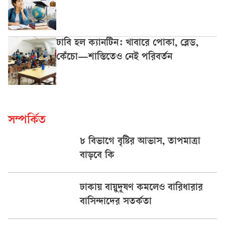
ঢাবি হল ক্যানটিন: খাবারে পোকা, ব্লেড,
কেঁচো—শাস্তিতেও নেই পরিবর্তন
সম্পর্কিত
৮ বিভাগে বৃষ্টির আভাস, তাপমাত্রা
বাড়বে কি
ঢাকায় বায়ুদূষণ কমলেও বারিধারার
বাসিন্দাদের সতর্কতা