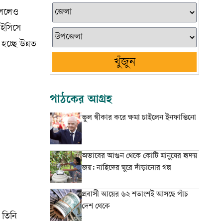
বললেও
াইসিসে
হচ্ছে উন্নত
খুঁজুন
পাঠকের আগ্রহ
ভুল স্বীকার করে ক্ষমা চাইলেন ইনফান্তিনো
অভাবের আগুন থেকে কোটি মানুষের হৃদয়
জয়: নাহিদের ঘুরে দাঁড়ানোর গল্প
প্রবাসী আয়ের ৬২ শতাংশই আসছে পাঁচ
দেশ থেকে
 তিনি