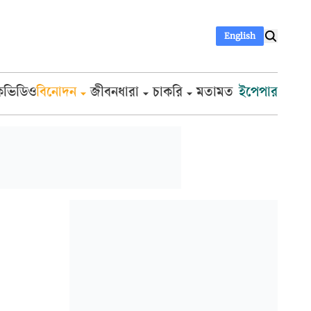
English
ক
ভিডিও
বিনোদন
জীবনধারা
চাকরি
মতামত
ইপেপার