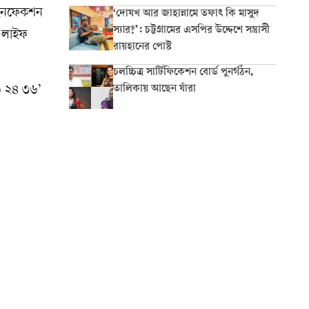
ৎ ইনফেকশন
‘দোযখ আর জাহান্নামে তফাৎ কি মাসুদ
স্যার?’: চট্টগ্রামের এসপির উদ্দেশে সন্ত্রাসী
ে লাইফ
রায়হানের পোস্ট
চলচ্চিত্র সার্টিফিকেশন বোর্ড পুনর্গঠন,
তালিকায় আছেন যাঁরা
৬ ২৪ ৩৬’