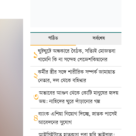
পঠিত
সর্বশেষ
ঘুটঘুটে অন্ধকারে বৈঠক, সত্যিই মোজতবা
১
খামেনি কি না সন্দেহ পেজেশকিয়ানের
কর্মীর স্ত্রীর সঙ্গে শারীরিক সম্পর্ক জামায়াত
২
নেতার, দল থেকে বহিষ্কার
অভাবের আগুন থেকে কোটি মানুষের হৃদয়
৩
জয়: নাহিদের ঘুরে দাঁড়ানোর গল্প
ব্যাংক এশিয়া নিয়োগ দিচ্ছে, স্নাতক পাসেই
৪
আবেদনের সুযোগ
আইসিইউতে হাতকড়া পরা ছবি ভাইরাল: