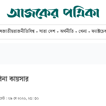
েষ
জাতীয়
রাজনীতি
বিশ্ব
সারা দেশ
অর্থনীতি
খেলা
ফ্যাক্টচে
রিনা কায়সার
েট :
০৯ মে ২০২৬, ২৩: ৩০