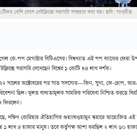
টিরও বেশি দেশে নেটফ্লিক্সে সরাসরি সম্প্রচার করা হয়। ছবি: সংগৃহীত
গেল কে-পপ মেগাস্টার বিটিএসের। বিশ্বখ্যাত এই পপ ব্যান্ডের ফেরা উ
্লিক্সে সরাসরি দেখেছেন বিশ্বের ১ কোটি ৮৪ লাখ দর্শক।
২ সালের অক্টোবরের পর সাত সদস্যের—জিন, সুগা, জে-হোপ, আর
রিবেশনা ছিল। মূলত বাধ্যতামূলক সামরিক পরিষেবা নিশ্চিত করতে বি
চে ফিরলেন।
েছে, দক্ষিণ কোরিয়ার ঐতিহাসিক গুয়াংঘওয়ামুন স্কয়ারে আয়োজিত এই ব
্রায় ১ লাখ ৪ হাজার মানুষ। তবে কর্তৃপক্ষ আশা করছিল ২ লাখ ৬০ হাজ