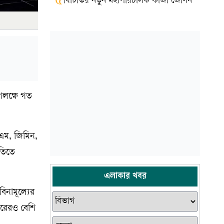
৫
বিটিভির নতুন মহাপরিচালক কাজী জেসিন
পলক্ষে গত
এম, জিমিন,
রতিতে
এলাকার খবর
িনামূল্যের
ারেরও বেশি