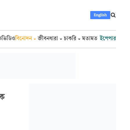
English
ক
ভিডিও
বিনোদন
জীবনধারা
চাকরি
মতামত
ইপেপার
শক