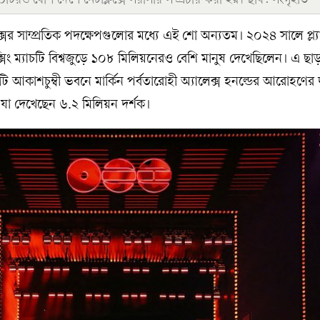
টিরও বেশি দেশে নেটফ্লিক্সে সরাসরি সম্প্রচার করা হয়। ছবি: সংগৃহীত
িক্সের সাম্প্রতিক পদক্ষেপগুলোর মধ্যে এই শো অন্যতম। ২০২৪ সালে প্ল্য
ং ম্যাচটি বিশ্বজুড়ে ১০৮ মিলিয়নেরও বেশি মানুষ দেখেছিলেন। এ ছা
আকাশচুম্বী ভবনে মার্কিন পর্বতারোহী অ্যালেক্স হনল্ডের আরোহণের দ
য়, যা দেখেছেন ৬.২ মিলিয়ন দর্শক।