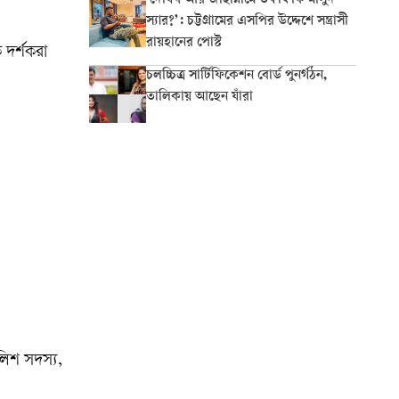
‘দোযখ আর জাহান্নামে তফাৎ কি মাসুদ
স্যার?’: চট্টগ্রামের এসপির উদ্দেশে সন্ত্রাসী
রায়হানের পোস্ট
 দর্শকরা
চলচ্চিত্র সার্টিফিকেশন বোর্ড পুনর্গঠন,
তালিকায় আছেন যাঁরা
ুলিশ সদস্য,