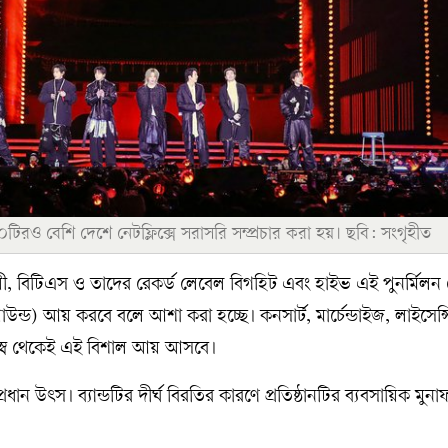
টিরও বেশি দেশে নেটফ্লিক্সে সরাসরি সম্প্রচার করা হয়। ছবি: সংগৃহীত
য়ী, বিটিএস ও তাদের রেকর্ড লেবেল বিগহিট এবং হাইভ এই পুনর্মিলন
্ড) আয় করবে বলে আশা করা হচ্ছে। কনসার্ট, মার্চেন্ডাইজ, লাইসেন্স
 রাজস্ব থেকেই এই বিশাল আয় আসবে।
ন উৎস। ব্যান্ডটির দীর্ঘ বিরতির কারণে প্রতিষ্ঠানটির ব্যবসায়িক মুন