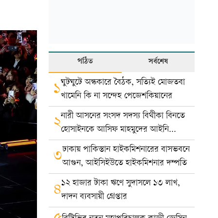
পঠিত
সর্বশেষ
ঘুটঘুটে অন্ধকারে বৈঠক, সত্যিই মোজতবা
১
খামেনি কি না সন্দেহ পেজেশকিয়ানের
নারী আসনের সংসদ সদস্য বিথীকা বিনতে
২
হোসাইনকে আসিফ মাহমুদের আইনি
নোটিশ
ঢাকায় পাকিস্তান হাইকমিশনারের বাসভবনে
৩
আগুন, আইসিইউতে হাইকমিশনার দম্পতি
১২ হাজার টাকা ঋণে সুদাসলে ১৩ লাখ,
৪
দাদন ব্যবসায়ী গ্রেপ্তার