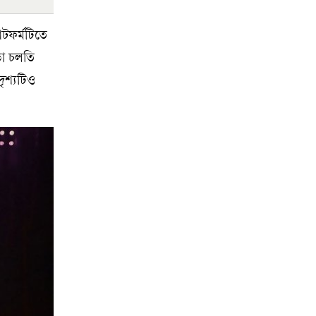
াটফর্মটিতে
ড়া চলতি
ৃশ্যটিও