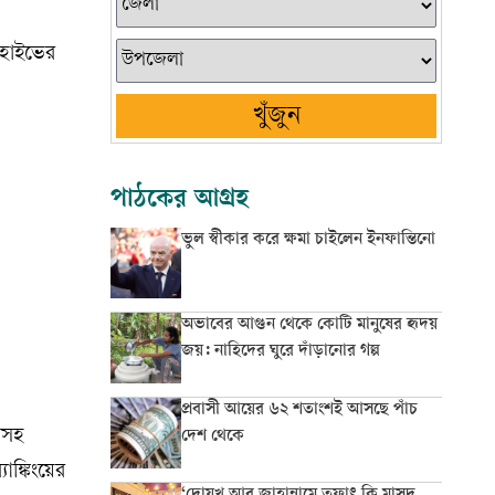
ে হাইভের
খুঁজুন
পাঠকের আগ্রহ
ভুল স্বীকার করে ক্ষমা চাইলেন ইনফান্তিনো
অভাবের আগুন থেকে কোটি মানুষের হৃদয়
জয়: নাহিদের ঘুরে দাঁড়ানোর গল্প
প্রবাসী আয়ের ৬২ শতাংশই আসছে পাঁচ
য়াসহ
দেশ থেকে
াঙ্কিংয়ের