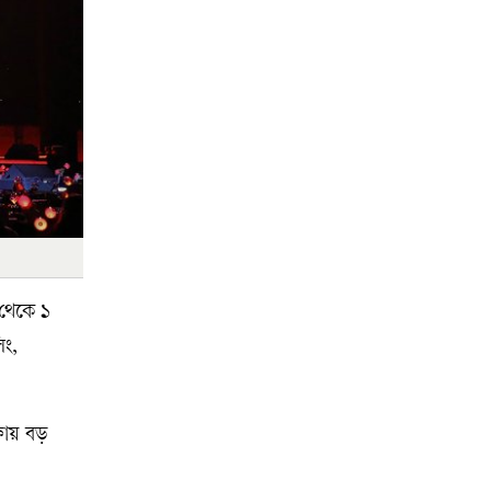
 থেকে ১
িং,
াফায় বড়