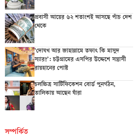
প্রবাসী আয়ের ৬২ শতাংশই আসছে পাঁচ দেশ
থেকে
‘দোযখ আর জাহান্নামে তফাৎ কি মাসুদ
স্যার?’: চট্টগ্রামের এসপির উদ্দেশে সন্ত্রাসী
রায়হানের পোস্ট
চলচ্চিত্র সার্টিফিকেশন বোর্ড পুনর্গঠন,
তালিকায় আছেন যাঁরা
সম্পর্কিত