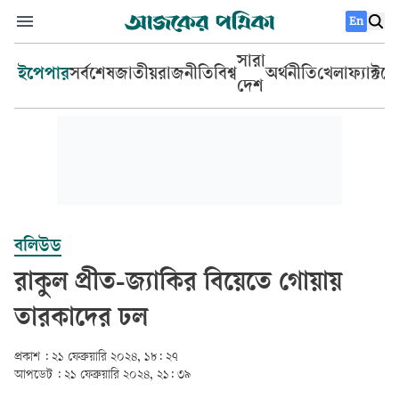
En
সারা
ইপেপার
সর্বশেষ
জাতীয়
রাজনীতি
বিশ্ব
অর্থনীতি
খেলা
ফ্যাক্টচ
দেশ
বলিউড
রাকুল প্রীত-জ্যাকির বিয়েতে গোয়ায়
তারকাদের ঢল
প্রকাশ :
২১ ফেব্রুয়ারি ২০২৪, ১৮: ২৭
আপডেট :
২১ ফেব্রুয়ারি ২০২৪, ২১: ৩৯