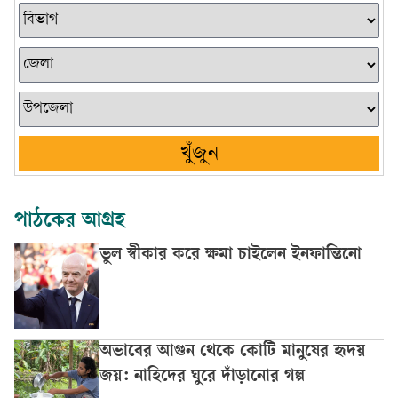
খুঁজুন
পাঠকের আগ্রহ
ভুল স্বীকার করে ক্ষমা চাইলেন ইনফান্তিনো
অভাবের আগুন থেকে কোটি মানুষের হৃদয়
জয়: নাহিদের ঘুরে দাঁড়ানোর গল্প