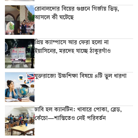
রোনালদোর বিয়ের গুঞ্জনে গির্জায় ভিড়,
আসলে কী ঘটেছে
প্রিয় ক্যাম্পাসে আর ফেরা হলো না
ইয়াসিনের, মরদেহ যাচ্ছে ঠাকুরগাঁও
যুক্তরাজ্যে উচ্চশিক্ষা বিষয়ে ৪টি ভুল ধারণা
ঢাবি হল ক্যানটিন: খাবারে পোকা, ব্লেড,
কেঁচো—শাস্তিতেও নেই পরিবর্তন