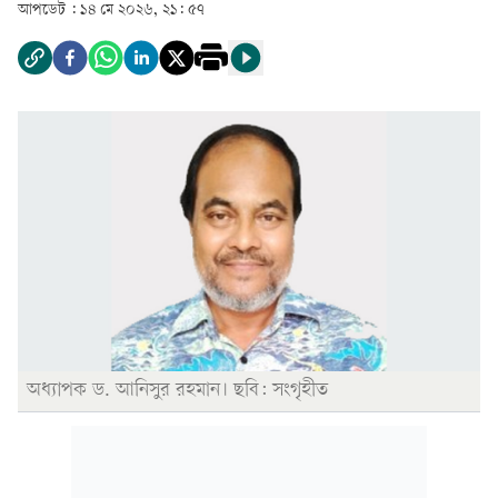
আপডেট :
১৪ মে ২০২৬, ২১: ৫৭
অধ্যাপক ড. আনিসুর রহমান। ছবি: সংগৃহীত