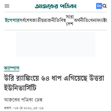
En
সারা
ইপেপার
সর্বশেষ
জাতীয়
রাজনীতি
বিশ্ব
অর্থনীতি
খেলা
ফ্যাক্টচ
দেশ
ক্যাম্পাস
উরি র‍্যাঙ্কিংয়ে ৬৪ ধাপ এগিয়েছে উত্তরা
ইউনিভার্সিটি
আজকের পত্রিকা ডেস্ক­
প্রকাশ :
০৯ মে ২০২৬, ১৫: ০৪