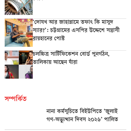
‘দোযখ আর জাহান্নামে তফাৎ কি মাসুদ
স্যার?’: চট্টগ্রামের এসপির উদ্দেশে সন্ত্রাসী
রায়হানের পোস্ট
চলচ্চিত্র সার্টিফিকেশন বোর্ড পুনর্গঠন,
তালিকায় আছেন যাঁরা
সম্পর্কিত
নানা কর্মসূচিতে বিইউপিতে ‘জুলাই
গণ-অভ্যুত্থান দিবস ২০২৬’ পালিত