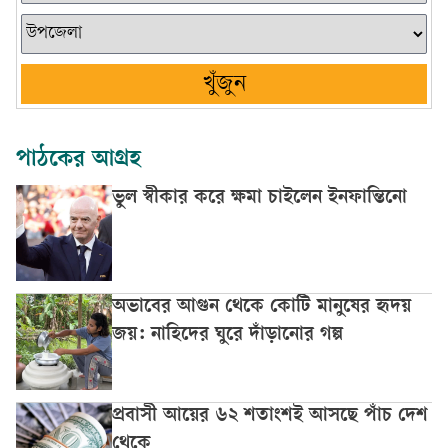
খুঁজুন
পাঠকের আগ্রহ
ভুল স্বীকার করে ক্ষমা চাইলেন ইনফান্তিনো
অভাবের আগুন থেকে কোটি মানুষের হৃদয়
জয়: নাহিদের ঘুরে দাঁড়ানোর গল্প
প্রবাসী আয়ের ৬২ শতাংশই আসছে পাঁচ দেশ
থেকে