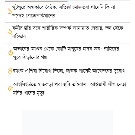
ঘুটঘুটে অন্ধকারে বৈঠক, সত্যিই মোজতবা খামেনি কি না
১
সন্দেহ পেজেশকিয়ানের
কর্মীর স্ত্রীর সঙ্গে শারীরিক সম্পর্ক জামায়াত নেতার, দল থেকে
২
বহিষ্কার
অভাবের আগুন থেকে কোটি মানুষের হৃদয় জয়: নাহিদের
৩
ঘুরে দাঁড়ানোর গল্প
৪
ব্যাংক এশিয়া নিয়োগ দিচ্ছে, স্নাতক পাসেই আবেদনের সুযোগ
আইসিইউতে হাতকড়া পরা ছবি ভাইরাল: আওয়ামী লীগ নেতা
৫
মনির খানের মৃত্যু