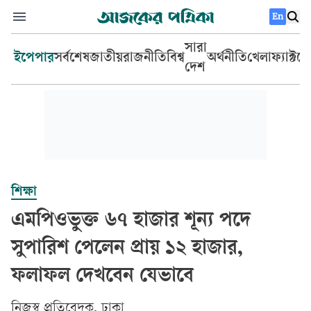
En
সারা
ইপেপার
সর্বশেষ
জাতীয়
রাজনীতি
বিশ্ব
অর্থনীতি
খেলা
ফ্যাক্টচ
দেশ
শিক্ষা
এমপিওভুক্ত ৬৭ হাজার শূন্য পদে
সুপারিশ পেলেন প্রায় ১২ হাজার,
ফলাফল দেখবেন যেভাবে
‎নিজস্ব প্রতিবেদক, ঢাকা‎