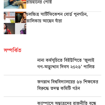
রায়হানের পোস্ট
চলচ্চিত্র সার্টিফিকেশন বোর্ড পুনর্গঠন,
তালিকায় আছেন যাঁরা
সম্পর্কিত
নানা কর্মসূচিতে বিইউপিতে ‘জুলাই
গণ-অভ্যুত্থান দিবস ২০২৬’ পালিত
জগন্নাথ বিশ্ববিদ্যালয়ের ৬৮ শিক্ষকের
বিরুদ্ধে তদন্ত কমিটি গঠন
ক্যাম্পাসে অছাত্রদের রাজনীতি বন্ধে