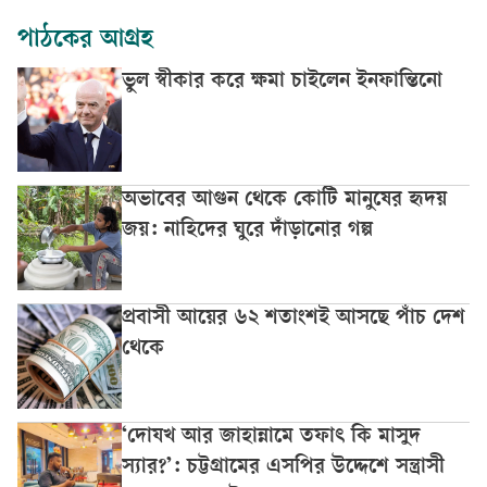
পাঠকের আগ্রহ
ভুল স্বীকার করে ক্ষমা চাইলেন ইনফান্তিনো
অভাবের আগুন থেকে কোটি মানুষের হৃদয়
জয়: নাহিদের ঘুরে দাঁড়ানোর গল্প
প্রবাসী আয়ের ৬২ শতাংশই আসছে পাঁচ দেশ
থেকে
‘দোযখ আর জাহান্নামে তফাৎ কি মাসুদ
স্যার?’: চট্টগ্রামের এসপির উদ্দেশে সন্ত্রাসী