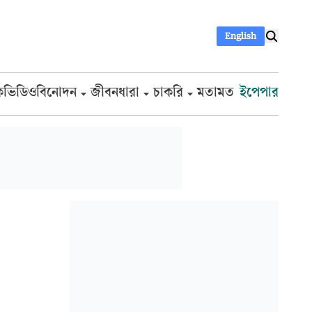
English
ক
ভিডিও
বিনোদন
জীবনধারা
চাকরি
মতামত
ইপেপার