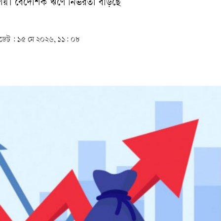
 সংশয়। বৈদেশিক ঋণে নির্ভরতা বাড়ছে
েট :
১৫ মে ২০২৬, ১১: ০৮