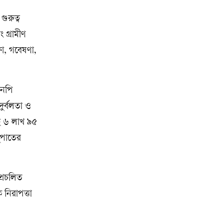
গুরুত্ব
ং গ্রামীণ
ষা, গবেষণা,
এনপি
ুর্বলতা ও
ছে ৬ লাখ ৯৫
নুপাতের
প্রচলিত
 নিরাপত্তা