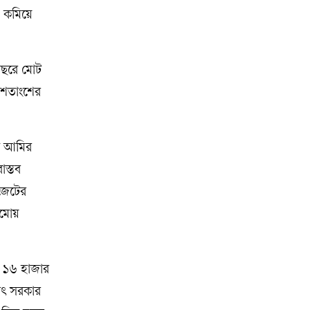
য় কমিয়ে
থবছরে মোট
৫ শতাংশের
রী আমির
াস্তব
াজেটের
ামোয়
খ ১৬ হাজার
থাৎ সরকার