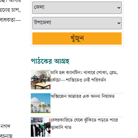
চ্ছে। আবার
বায়নের চাপ,
ধ্যবাধকতা—
খুঁজুন
পাঠকের আগ্রহ
ঢাবি হল ক্যানটিন: খাবারে পোকা, ব্লেড,
কেঁচো—শাস্তিতেও নেই পরিবর্তন
অক্সিজেন আল্লাহর এক অনন্য নিয়ামত
বেসরকারিতে গেলে ঝুঁকিতে পড়তে পারে
ও নগদ
জ্বালানি খাত
বেচনায়