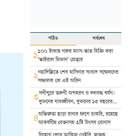
পঠিত
সর্বশেষ
১০০ টাকায় গরুর মাংস-ভাত বিক্রি করা
১
‘ভাইরাল মিজান’ গ্রেপ্তার
নয়াদিল্লিতে শেখ হাসিনার সংবাদ সম্মেলনের
২
সঞ্চালক কে এই অরিন
সখীপুরে তরুণী অপহরণ ও দলবদ্ধ ধর্ষণ:
৩
দুজনের যাবজ্জীবন, দুজনের ১৫ বছরের
কারাদণ্ড
অভিজ্ঞতা ছাড়া রানার গ্রুপে চাকরি, রয়েছে
৪
আকর্ষণীয় বেতনসহ ৩টি উৎসব বোনাস
নিয়োগ দেবে আকিজ ডেইরি, স্নাতক