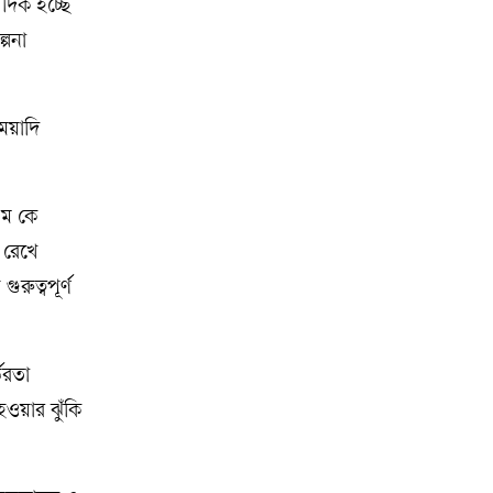
দিক হচ্ছে
্পনা
মেয়াদি
এম কে
 রেখে
রুত্বপূর্ণ
ভরতা
ওয়ার ঝুঁকি