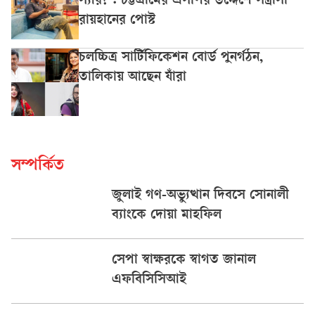
স্যার?’: চট্টগ্রামের এসপির উদ্দেশে সন্ত্রাসী
রায়হানের পোস্ট
চলচ্চিত্র সার্টিফিকেশন বোর্ড পুনর্গঠন,
তালিকায় আছেন যাঁরা
সম্পর্কিত
জুলাই গণ-অভ্যুত্থান দিবসে সোনালী
ব্যাংকে দোয়া মাহফিল
সেপা স্বাক্ষরকে স্বাগত জানাল
এফবিসিসিআই