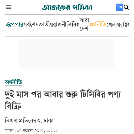
En
সারা
ইপেপার
সর্বশেষ
জাতীয়
রাজনীতি
বিশ্ব
অর্থনীতি
খেলা
ফ্যাক্টচ
দেশ
অর্থনীতি
দুই মাস পর আবার শুরু টিসিবির পণ্য
বিক্রি
‎নিজস্ব প্রতিবেদক, ঢাকা‎
প্রকাশ :
১৫ নভেম্বর ২০২৫, ২১: ২২