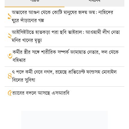
পঠিত
সর্বশেষ
অভাবের আগুন থেকে কোটি মানুষের হৃদয় জয়: নাহিদের
১
ঘুরে দাঁড়ানোর গল্প
আইসিইউতে হাতকড়া পরা ছবি ভাইরাল: আওয়ামী লীগ নেতা
২
মনির খানের মৃত্যু
কর্মীর স্ত্রীর সঙ্গে শারীরিক সম্পর্ক জামায়াত নেতার, দল থেকে
৩
বহিষ্কার
৭ পদে কর্মী নেবে নগদ, রয়েছে প্রভিডেন্ট ফান্ডসহ মোবাইল
৪
বিলের সুবিধা
৫
র‍্যাবের বদলে আসছে এসআরবি