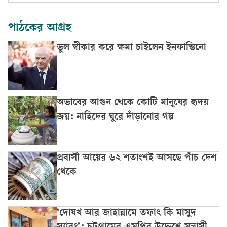
পাঠকের আগ্রহ
ভুল স্বীকার করে ক্ষমা চাইলেন ইনফান্তিনো
অভাবের আগুন থেকে কোটি মানুষের হৃদয়
জয়: নাহিদের ঘুরে দাঁড়ানোর গল্প
প্রবাসী আয়ের ৬২ শতাংশই আসছে পাঁচ দেশ
থেকে
‘দোযখ আর জাহান্নামে তফাৎ কি মাসুদ