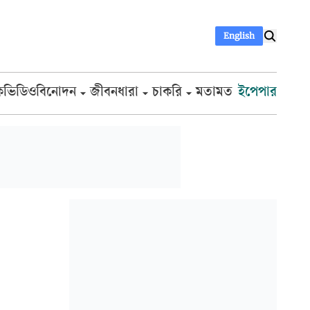
English
ক
ভিডিও
বিনোদন
জীবনধারা
চাকরি
মতামত
ইপেপার