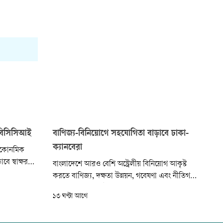
ফবিসিসিআই
বাণিজ্য-বিনিয়োগে সহযোগিতা বাড়াবে ঢাকা-
ক্যানবেরা
 ইকোনমিক
বে স্বাক্ষর
বাংলাদেশে আরও বেশি অস্ট্রেলীয় বিনিয়োগ আকৃষ্ট
 ব্যবসায়ীদের
করতে বাণিজ্য, দক্ষতা উন্নয়ন, গবেষণা এবং নীতিগত
সক্ষমতা বাড়ানোর উদ্যোগ নিয়েছে ঢাকা ও ক্যানবেরা।
১৩ ঘণ্টা আগে
একই সঙ্গে শিক্ষা, নবায়নযোগ্য জ্বালানি, কৃষি, খাদ্য
প্রক্রিয়াজাতকরণ এবং ব্যবসায়িক বিনিয়োগসহ বিভিন্ন