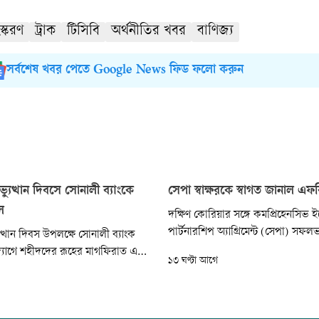
স্করণ
ট্রাক
টিসিবি
অর্থনীতির খবর
বাণিজ্য
সর্বশেষ খবর পেতে Google News ফিড ফলো করুন
যুত্থান দিবসে সোনালী ব্যাংকে
সেপা স্বাক্ষরকে স্বাগত জানাল এ
ল
দক্ষিণ কোরিয়ার সঙ্গে কমপ্রিহেনসিভ
পার্টনারশিপ অ্যাগ্রিমেন্ট (সেপা) সফলভা
ত্থান দিবস উপলক্ষে সোনালী ব্যাংক
হওয়ায় সরকারকে অভিনন্দন জানিয়েছে
যোগে শহীদদের রূহের মাগফিরাত এবং
১৩ ঘণ্টা আগে
শীর্ষ সংগঠন এফবিসিসিআই।
সুস্থতা কামনায় দোয়া মাহফিল অনুষ্ঠিত
হস্পতিবার বাদ জোহর ব্যাংকের প্রধান
সজিদে এ দোয়া মাহফিল অনুষ্ঠিত হয়।