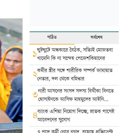
পঠিত
সর্বশেষ
ঘুটঘুটে অন্ধকারে বৈঠক, সত্যিই মোজতবা
১
খামেনি কি না সন্দেহ পেজেশকিয়ানের
কর্মীর স্ত্রীর সঙ্গে শারীরিক সম্পর্ক জামায়াত
২
নেতার, দল থেকে বহিষ্কার
নারী আসনের সংসদ সদস্য বিথীকা বিনতে
৩
হোসাইনকে আসিফ মাহমুদের আইনি
নোটিশ
ব্যাংক এশিয়া নিয়োগ দিচ্ছে, স্নাতক পাসেই
৪
আবেদনের সুযোগ
৭ পদে কর্মী নেবে নগদ, রয়েছে প্রভিডেন্ট