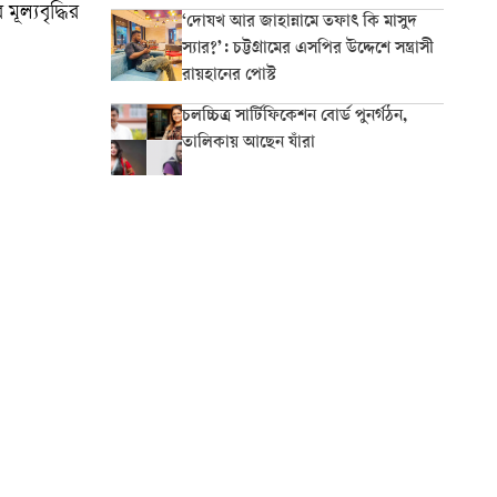
ূল্যবৃদ্ধির
‘দোযখ আর জাহান্নামে তফাৎ কি মাসুদ
স্যার?’: চট্টগ্রামের এসপির উদ্দেশে সন্ত্রাসী
রায়হানের পোস্ট
চলচ্চিত্র সার্টিফিকেশন বোর্ড পুনর্গঠন,
তালিকায় আছেন যাঁরা