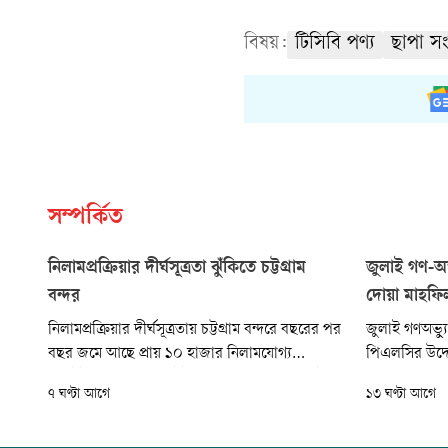
বিষয়:
টিসিবি পণ্য
ছাপা সং
সম্পর্কিত
নিলামপ্রক্রিয়ার দীর্ঘসূত্রতা ঝুঁকিতে চট্টগ্রাম
জুলাই গণ-অভ্
বন্দর
দোয়া মাহফি
নিলামপ্রক্রিয়ার দীর্ঘসূত্রতায় চট্টগ্রাম বন্দরে বছরের পর
জুলাই গণঅভ্যু
বছর জমে আছে প্রায় ১০ হাজার নিলামযোগ্য
পিএলসির উদ্
কনটেইনার। এসব কনটেইনার ও পণ্য বন্দরের মোট
আহতদের দ্রুত 
৭ ঘণ্টা আগে
১৩ ঘণ্টা আগে
ইয়ার্ডের ২২ শতাংশ জায়গা দখল করে থাকায় পণ্য
হয়েছে। আজ বৃ
খালাস ও জাহাজ পরিচালনায় চাপ বাড়ছে।
কার্যালয়ের ম