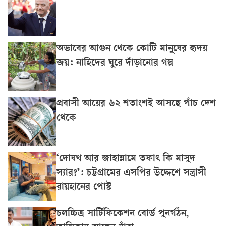
অভাবের আগুন থেকে কোটি মানুষের হৃদয়
জয়: নাহিদের ঘুরে দাঁড়ানোর গল্প
প্রবাসী আয়ের ৬২ শতাংশই আসছে পাঁচ দেশ
থেকে
‘দোযখ আর জাহান্নামে তফাৎ কি মাসুদ
স্যার?’: চট্টগ্রামের এসপির উদ্দেশে সন্ত্রাসী
রায়হানের পোস্ট
চলচ্চিত্র সার্টিফিকেশন বোর্ড পুনর্গঠন,