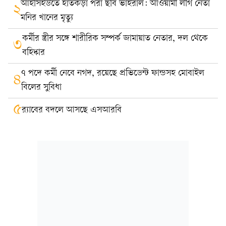
আইসিইউতে হাতকড়া পরা ছবি ভাইরাল: আওয়ামী লীগ নেতা
২
মনির খানের মৃত্যু
কর্মীর স্ত্রীর সঙ্গে শারীরিক সম্পর্ক জামায়াত নেতার, দল থেকে
৩
বহিষ্কার
৭ পদে কর্মী নেবে নগদ, রয়েছে প্রভিডেন্ট ফান্ডসহ মোবাইল
৪
বিলের সুবিধা
৫
র‍্যাবের বদলে আসছে এসআরবি