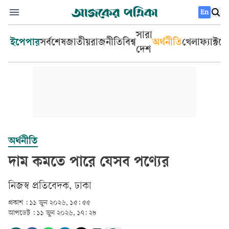
En
সারা
ইপেপার
সর্বশেষ
জাতীয়
রাজনীতি
বিশ্ব
অর্থনীতি
খেলা
ফ্যাক্টচ
দেশ
অর্থনীতি
দাম কমতে পারে যেসব পণ্যের
‎নিজস্ব প্রতিবেদক, ঢাকা‎
প্রকাশ :
১১ জুন ২০২৬, ১৫: ৫৫
আপডেট :
১১ জুন ২০২৬, ১৭: ২৮