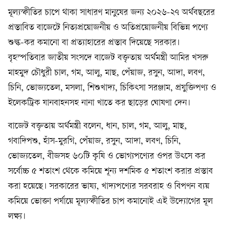
মূল্যস্ফীতির চাপে থাকা সাধারণ মানুষের জন্য ২০২৬-২৭ অর্থবছরের
প্রস্তাবিত বাজেটে নিত্যপ্রয়োজনীয় ও অতিপ্রয়োজনীয় বিভিন্ন পণ্যে
শুল্ক-কর কমানো বা প্রত্যাহারের প্রস্তাব দিয়েছে সরকার।
বৃহস্পতিবার জাতীয় সংসদে বাজেট বক্তৃতায় অর্থমন্ত্রী আমির খসরু
মাহমুদ চৌধুরী চাল, গম, আলু, মাছ, পেঁয়াজ, রসুন, আদা, লবণ,
চিনি, ভোজ্যতেল, মসলা, শিশুখাদ্য, চিকিৎসা সরঞ্জাম, প্রযুক্তিপণ্য ও
ইলেকট্রিক যানবাহনসহ নানা খাতে কর ছাড়ের ঘোষণা দেন।
বাজেট বক্তৃতায় অর্থমন্ত্রী বলেন, ধান, চাল, গম, আলু, মাছ,
গবাদিপশু, হাঁস-মুরগি, পেঁয়াজ, রসুন, আদা, লবণ, চিনি,
ভোজ্যতেল, বীজসহ ৬০টি কৃষি ও ভোগ্যপণ্যের ওপর উৎসে কর
সর্বোচ্চ ৫ শতাংশ থেকে কমিয়ে শূন্য দশমিক ৫ শতাংশ করার প্রস্তাব
করা হয়েছে। সরকারের ভাষ্য, খাদ্যপণ্যের সরবরাহ ও বিপণন ব্যয়
কমিয়ে ভোক্তা পর্যায়ে মূল্যস্ফীতির চাপ কমানোই এই উদ্যোগের মূল
লক্ষ্য।