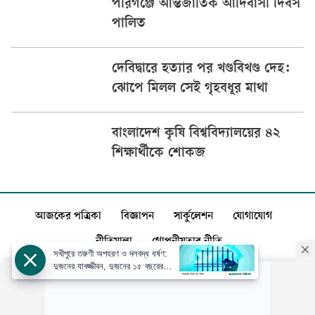
পীরগঞ্জে আন্তর্জাতিক আদিবাসী দিবস
পালিত
দেবিদ্বারে হত্যার পর খণ্ডবিখণ্ড দেহ:
ঝোপে মিলল সেই গৃহবধূর মাথা
বাংলাদেশ কৃষি বিশ্ববিদ্যালয়ের ৪২
শিক্ষার্থীকে শোকজ
আজকের পত্রিকা
বিজ্ঞাপন
সার্কুলেশন
যোগাযোগ
নীতিমালা
গোপনীয়তার নীতি
সখীপুরে তরুণী অপহরণ ও দলবদ্ধ ধর্ষণ:
দুজনের যাবজ্জীবন, দুজনের ১৫ বছরের
কারাদণ্ড