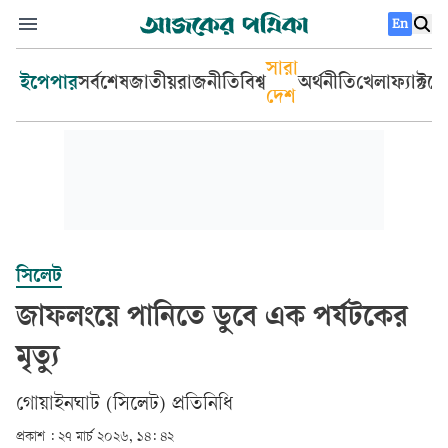
En
সারা
ইপেপার
সর্বশেষ
জাতীয়
রাজনীতি
বিশ্ব
অর্থনীতি
খেলা
ফ্যাক্টচ
দেশ
সিলেট
জাফলংয়ে পানিতে ডুবে এক পর্যটকের
মৃত্যু
গোয়াইনঘাট (সিলেট) প্রতিনিধি
প্রকাশ :
২৭ মার্চ ২০২৬, ১৪: ৪২