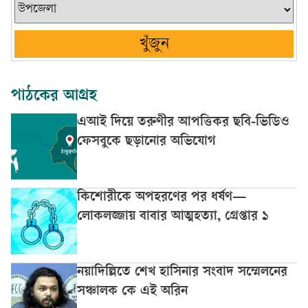
খুঁজুন
পাঠকের আগ্রহ
এআই দিয়ে তরুণীর আপত্তিকর ছবি-ভিডিও
ফেসবুকে ছড়ানোর অভিযোগ
কিশোরীকে অপহরণের পর ধর্ষণ—
লোকলজ্জায় বাবার আত্মহত্যা, গ্রেপ্তার ১
নয়াদিল্লিতে শেখ হাসিনার সংবাদ সম্মেলনের
সঞ্চালক কে এই অরিন