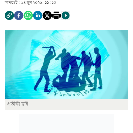
আপডেট :
১৪ জুন ২০২৬, ১১: ১৫
প্রতীকী ছবি