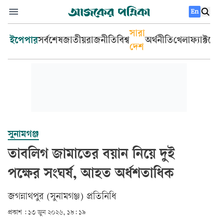
En
সারা
ইপেপার
সর্বশেষ
জাতীয়
রাজনীতি
বিশ্ব
অর্থনীতি
খেলা
ফ্যাক্টচ
দেশ
সুনামগঞ্জ
তাবলিগ জামাতের বয়ান নিয়ে দুই
পক্ষের সংঘর্ষ, আহত অর্ধশতাধিক
জগন্নাথপুর (সুনামগঞ্জ) প্রতিনিধি
প্রকাশ :
১৩ জুন ২০২৬, ১৮: ১৯