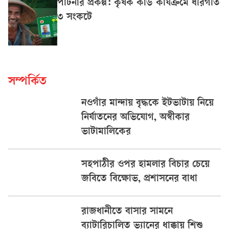
পার্টনার প্রকল্প: কৃষক কার্ড কার্যক্রমে ধীরগতি
৩ সংকটে
সম্পর্কিত
নওগাঁর মান্দায় বৃদ্ধকে ইটভাটায় নিয়ে
নির্যাতনের অভিযোগ, অস্বীকার
ভাটামালিকের
সহপাঠীর ওপর হামলার বিচার চেয়ে
জবিতে বিক্ষোভ, প্রশাসনের বাধা
রাজধানীতে বাসার সামনে
ব্যাটারিচালিত ভ্যানের ধাক্কায় শিশু