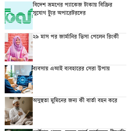
বিদেশ ভ্রমণের প্যাকেজ টাকায় বিক্রির
সুযোগ ট্যুর অপারেটরদের
২৯ মাস পর জার্মানির ভিসা পেলেন রিংকী
ব্যবসায় এআই ব্যবহারের সেরা উপায়
অসুস্থতা মুমিনের জন্য কী বার্তা বহন করে