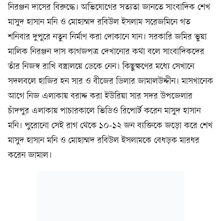
নিরঞ্জন দাসের বিরুদ্ধে। অভিযোগের সত্যতা জানতে সাংবাদিক শেখ
মাসুদ হাসান মনি ও মোহাম্মদ রবিউল ইসলাম সরেজমিনে গত
শনিবার ‍দুপুরে নতুন নির্মাণ করা দোকানে যান। সরকারি জমির ভুয়া
মালিক নিরঞ্জন দাস কাগজপত্র দেখানোর কথা বলে সাংবাদিকদের
তাঁর নিজস্ব রাখি বস্ত্রালয়ে ডেকে নেন। কিছুক্ষণের মধ্যে সেখানে
সদলবলে হাজির হন সার ও বীজের ডিলার জামালউদ্দীন। মাসখানেক
আগে নিজ এলাকায় বরাদ্দ করা ইউরিয়া সার সদর উপজেলার
চাঁদপুর এলাকায় পাচারকালে ভিডিও রিপোর্ট করেন মাসুদ হাসান
মনি। পুরোনো সেই রাগ থেকে ১০-১২ জন ব্যক্তিকে জড়ো করে শেখ
মাসুদ হাসান মনি ও মোহাম্মদ রবিউল ইসলামকে বেধড়ক মারধর
করেন জামাল।