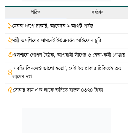
পঠিত
সর্বশেষ
১
মেঘনা গ্রুপে চাকরি, আবেদন ৯ আগস্ট পর্যন্ত
২
মন্ত্রী-এমপিদের সামনেই ইউএনওর আইফোন চুরি
৩
গুলশানে গোপন বৈঠক, আওয়ামী লীগের ৬ নেতা-কর্মী গ্রেপ্তার
‘সবজি কিনলেও ভালো হতো’, সেই ২০ টাকার টিকিটেই ৩০
৪
লাখের স্বপ্ন
৫
সোনার দাম এক লাফে ভরিতে বাড়ল ৪৩৭৪ টাকা