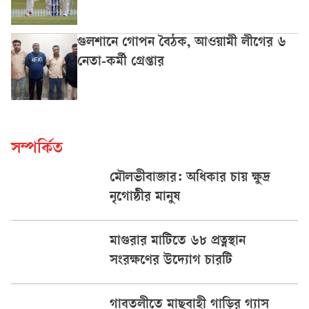
গুলশানে গোপন বৈঠক, আওয়ামী লীগের ৬
নেতা-কর্মী গ্রেপ্তার
সম্পর্কিত
মৌলভীবাজার: অধিকার চায় ক্ষুদ্র
নৃগোষ্ঠীর মানুষ
মাগুরার মাটিতে ৬৮ প্রত্নস্থান
সংরক্ষণের উদ্যোগ চারটি
গাবতলীতে মাছবাহী গাড়ির গ্যাস