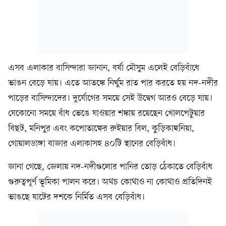
এসব এলাকার বাসিন্দারা জানান, বর্ষা মৌসুম এলেই বেড়িবাঁধে
ভাঙন বেড়ে যায়। এতে আতঙ্কে নির্ঘুম রাত পার করতে হয় নদ-নদীর
পাড়ের বাসিন্দাদের। দুর্যোগের সময়ে সেই উদ্বেগ আরও বেড়ে যায়।
যেকোনো সময়ে বাঁধ ভেঙে যাওয়ার শঙ্কায় রয়েছেন খোলপেটুয়ার
বিছট, মনিপুর এবং কপোতাক্ষের রুইয়ার বিল, কুড়িকাহুনিয়া,
গোয়ালডাঙ্গা বাজার এলাকাসহ ৪০টি স্থানের বেড়িবাঁধ।
জানা গেছে, জেলায় নদ-নদীগুলোর পানির তোড় ঠেকাতে বেড়িবাঁধ
গুরুত্বপূর্ণ ভূমিকা পালন করে। অথচ কোথাও না কোথাও প্রতিদিনই
ভাঙছে ষাটের দশকে নির্মিত এসব বেড়িবাঁধ।