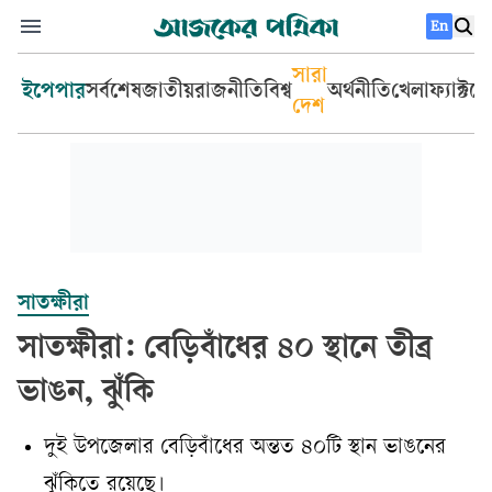
En
সারা
ইপেপার
সর্বশেষ
জাতীয়
রাজনীতি
বিশ্ব
অর্থনীতি
খেলা
ফ্যাক্টচ
দেশ
সাতক্ষীরা
সাতক্ষীরা: বেড়িবাঁধের ৪০ স্থানে তীব্র
ভাঙন, ঝুঁকি
দুই উপজেলার বেড়িবাঁধের অন্তত ৪০টি স্থান ভাঙনের
ঝুঁকিতে রয়েছে।