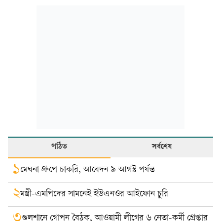
পঠিত
সর্বশেষ
১
মেঘনা গ্রুপে চাকরি, আবেদন ৯ আগস্ট পর্যন্ত
২
মন্ত্রী-এমপিদের সামনেই ইউএনওর আইফোন চুরি
৩
গুলশানে গোপন বৈঠক, আওয়ামী লীগের ৬ নেতা-কর্মী গ্রেপ্তার