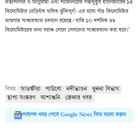
প্রতাপনগর ও আনুলিয়া এবং শ্যামনগরের পদ্মপুকুর ইউনিয়নটির ১৫
কিলোমিটার বেড়িবাঁধ অধিক ঝুঁকিপূর্ণ। এর মধ্যে পাঁচ কিলোমিটার
জায়গায় সংস্কারকাজ চলমান রয়েছে। বাকি ১০ দশমিক ৮৮
কিলোমিটারের জন্য বরাদ্দ পেলে সেখানেও সংস্কারকাজ করা হবে।’
বিষয়:
সাতক্ষীরা
পাউবো
নদীভাঙন
খুলনা বিভাগ
ছাপা সংস্করণ
আশাশুনি
জেলার খবর
সর্বশেষ খবর পেতে Google News ফিড ফলো করুন