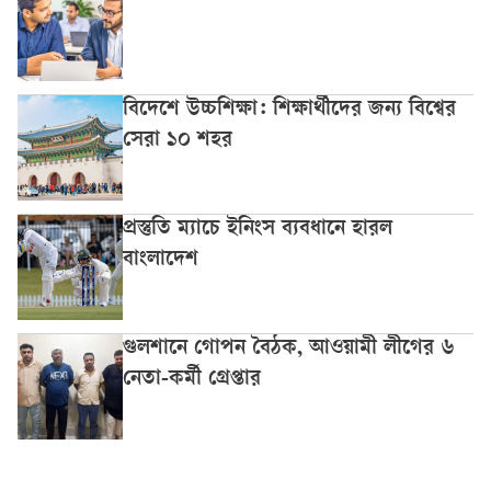
বিদেশে উচ্চশিক্ষা: শিক্ষার্থীদের জন্য বিশ্বের
সেরা ১০ শহর
প্রস্তুতি ম্যাচে ইনিংস ব্যবধানে হারল
বাংলাদেশ
গুলশানে গোপন বৈঠক, আওয়ামী লীগের ৬
নেতা-কর্মী গ্রেপ্তার