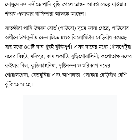
মৌসুমে নদ-নদীতে পানি বৃদ্ধি পেলে ভাঙন আরও বেড়ে যাওয়ার
শঙ্কায় এলাকার বাসিন্দারা আতঙ্কে আছেন।
সাতক্ষীরা পানি উন্নয়ন বোর্ড (পাউবো) সূত্রে জানা গেছে, পাউবোর
অধীনে উপকূলীয় জেলাটিতে ৮০২ কিলোমিটার বেড়িবাঁধ রয়েছে;
যার মধ্যে ৪০টি স্থান খুবই ঝুঁকিপূর্ণ। এসব স্থানের মধ্যে খোলপেটুয়া
নদের বিছট, মনিপুর, কামালকাটি, বুড়িগোয়ালিনী; কপোতাক্ষ নদের
রুইয়ার বিল, কুড়িকাহুনিয়া, দৃষ্টিনন্দন ও মরিচ্চাপ নদের
গোয়ালডাঙ্গা, বেতবুনিয়া এবং আশালতা এলাকায় বেড়িবাঁধ বেশি
ঝুঁকিতে আছে।