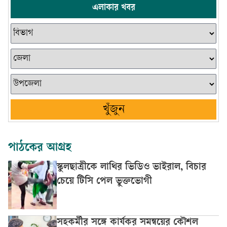
এলাকার খবর
খুঁজুন
পাঠকের আগ্রহ
স্কুলছাত্রীকে লাথির ভিডিও ভাইরাল, বিচার
চেয়ে টিসি পেল ভুক্তভোগী
সহকর্মীর সঙ্গে কার্যকর সমন্বয়ের কৌশল