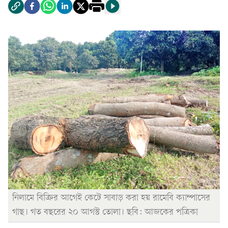
নিলামে বিক্রির আগেই কেটে সাবাড় করা হয় রামেবি ক্যাম্পাসের
গাছ। গত বছরের ২০ আগস্ট তোলা। ছবি: আজকের পত্রিকা