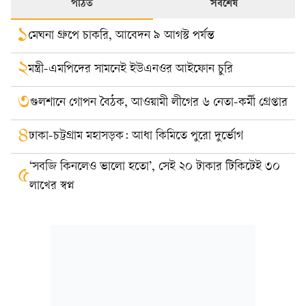
পঠিত
সর্বশেষ
১
মেঘনা গ্রুপে চাকরি, আবেদন ৯ আগস্ট পর্যন্ত
২
মন্ত্রী-এমপিদের সামনেই ইউএনওর আইফোন চুরি
৩
গুলশানে গোপন বৈঠক, আওয়ামী লীগের ৬ নেতা-কর্মী গ্রেপ্তার
৪
ঢাকা-চট্টগ্রাম মহাসড়ক: আধা কিমিতে পুরো দুর্ভোগ
‘সবজি কিনলেও ভালো হতো’, সেই ২০ টাকার টিকিটেই ৩০
৫
লাখের স্বপ্ন