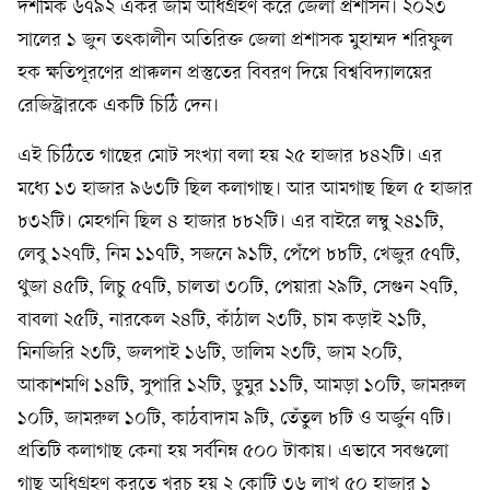
দশমিক ৬৭৯২ একর জমি অধিগ্রহণ করে জেলা প্রশাসন। ২০২৩
সালের ১ জুন তৎকালীন অতিরিক্ত জেলা প্রশাসক মুহাম্মদ শরিফুল
হক ক্ষতিপূরণের প্রাক্কলন প্রস্তুতের বিবরণ দিয়ে বিশ্ববিদ্যালয়ের
রেজিস্ট্রারকে একটি চিঠি দেন।
এই চিঠিতে গাছের মোট সংখ্যা বলা হয় ২৫ হাজার ৮৪২টি। এর
মধ্যে ১৩ হাজার ৯৬৩টি ছিল কলাগাছ। আর আমগাছ ছিল ৫ হাজার
৮৩২টি। মেহগনি ছিল ৪ হাজার ৮৮২টি। এর বাইরে লম্বু ২৪১টি,
লেবু ১২৭টি, নিম ১১৭টি, সজনে ৯১টি, পেঁপে ৮৮টি, খেজুর ৫৭টি,
থুজা ৪৫টি, লিচু ৫৭টি, চালতা ৩০টি, পেয়ারা ২৯টি, সেগুন ২৭টি,
বাবলা ২৫টি, নারকেল ২৪টি, কাঁঠাল ২৩টি, চাম কড়াই ২১টি,
মিনজিরি ২৩টি, জলপাই ১৬টি, ডালিম ২৩টি, জাম ২০টি,
আকাশমণি ১৪টি, সুপারি ১২টি, ডুমুর ১১টি, আমড়া ১০টি, জামরুল
১০টি, জামরুল ১০টি, কাঠবাদাম ৯টি, তেঁতুল ৮টি ও অর্জুন ৭টি।
প্রতিটি কলাগাছ কেনা হয় সর্বনিম্ন ৫০০ টাকায়। এভাবে সবগুলো
গাছ অধিগ্রহণ করতে খরচ হয় ২ কোটি ৩৬ লাখ ৫০ হাজার ১