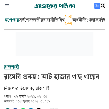
En
সারা
ইপেপার
সর্বশেষ
জাতীয়
রাজনীতি
বিশ্ব
অর্থনীতি
খেলা
ফ্যাক্টচ
দেশ
রাজশাহী
রামেবি প্রকল্প: আট হাজার গাছ গায়েব
নিজস্ব প্রতিবেদক, রাজশাহী
প্রকাশ :
০৮ জুলাই ২০২৬, ০২: ৩৫
আপডেট :
০৮ জুলাই ২০২৬, ০৮: ১৯