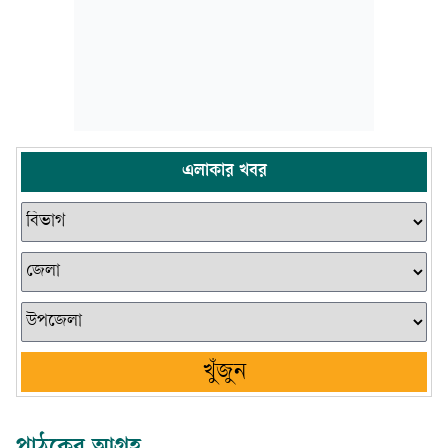
এলাকার খবর
খুঁজুন