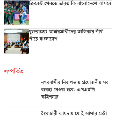
ক্রিকেট খেলতে ভারত কি বাংলাদেশে আসবে
যুক্তরাজ্যে আশ্রয়প্রার্থীদের তালিকায় শীর্ষ
পাঁচে বাংলাদেশ
সম্পর্কিত
নগরবাসীর নিরাপত্তায় প্রয়োজনীয় সব
ব্যবস্থা নেওয়া হবে: এসএমপি
কমিশনার
স্বৈরাচারী কায়দায় যে-ই আসার চেষ্টা