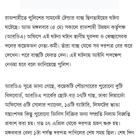
রাজশাহীতে পুলিশের সামনেই টেন্ডার বাক্স ছিনতাইয়ের ঘটনা
ঘটেছে। আজ মঙ্গলবার (৫ মে) সকালে রাজশাহী উন্নয়ন কর্তৃপক্ষ
(আরডিএ) অফিসে এই ঘটনা ঘটান স্থানীয় যুবদল ও স্বেচ্ছাসেবক
দলের কয়েকজন নেতা-কর্মী। তাঁরা বাক্স থেকে সব দরপত্র বের করে
দেখেন। পরে বাক্সটি ফেরত দেন। এই ঘটনায় আইনি পদক্ষেপ
নেওয়া হবে বলে জানিয়েছে পুলিশ।
আরডিএ সূত্রে জানা গেছে, কয়েকটি শৌচাগারের পুরোনো দুটি
বিলবোর্ড, আরডিএ পার্কের ছোট-বড় ২৭টি গাছ, ঢাকা লিয়াজোঁ
অফিসের ৫টি সোলার প্যানেল, ১৪টি ব্যাটারি, লিফটের ভাঙা
যন্ত্রাংশসহ কিছু পুরোনো জিনিস বিক্রির জন্য সম্প্রতি নিলাম বিজ্ঞপ্তি
প্রকাশ করা হয়। গত ২৭ এপ্রিল থেকে দরপত্র গ্রহণ শুরু হয়।
মঙ্গলবার বেলা ১টা পর্যন্ত দরপত্র দাখিলের শেষ সময় ছিল। শেষ দিন