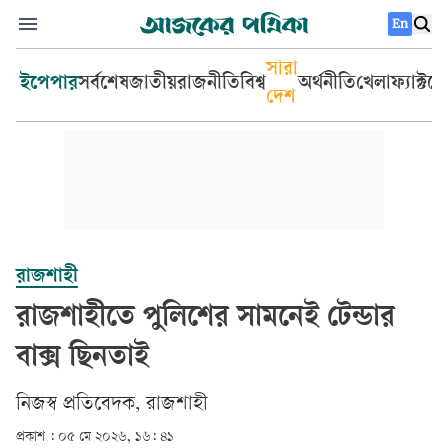
En
সারা
ইপেপার
সর্বশেষ
জাতীয়
রাজনীতি
বিশ্ব
অর্থনীতি
খেলা
ফ্যাক্টচ
দেশ
রাজশাহী
রাজশাহীতে পুলিশের সামনেই টেন্ডার
বাক্স ছিনতাই
নিজস্ব প্রতিবেদক, রাজশাহী
প্রকাশ :
০৫ মে ২০২৬, ১৬: ৪১