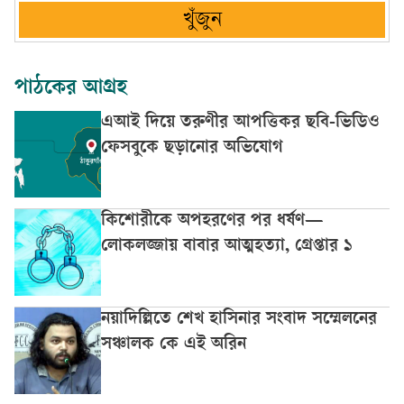
খুঁজুন
পাঠকের আগ্রহ
এআই দিয়ে তরুণীর আপত্তিকর ছবি-ভিডিও
ফেসবুকে ছড়ানোর অভিযোগ
কিশোরীকে অপহরণের পর ধর্ষণ—
লোকলজ্জায় বাবার আত্মহত্যা, গ্রেপ্তার ১
নয়াদিল্লিতে শেখ হাসিনার সংবাদ সম্মেলনের
সঞ্চালক কে এই অরিন