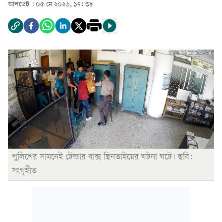
আপডেট :
০৫ মে ২০২৬, ১৭: ৩৮
পুলিশের সামনেই টেন্ডার বাক্স ছিনতাইয়ের ঘটনা ঘটে। ছবি:
সংগৃহীত