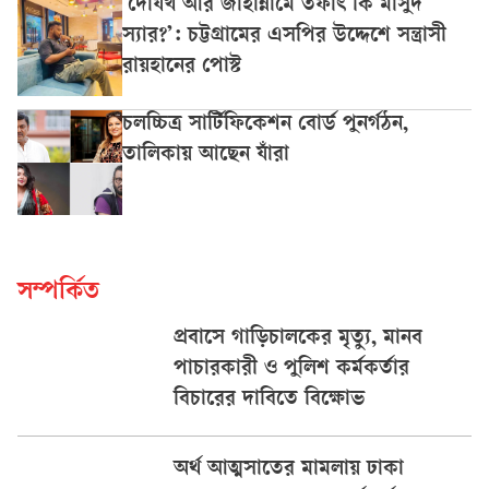
‘দোযখ আর জাহান্নামে তফাৎ কি মাসুদ
স্যার?’: চট্টগ্রামের এসপির উদ্দেশে সন্ত্রাসী
রায়হানের পোস্ট
চলচ্চিত্র সার্টিফিকেশন বোর্ড পুনর্গঠন,
তালিকায় আছেন যাঁরা
সম্পর্কিত
প্রবাসে গাড়িচালকের মৃত্যু, মানব
পাচারকারী ও পুলিশ কর্মকর্তার
বিচারের দাবিতে বিক্ষোভ
অর্থ আত্মসাতের মামলায় ঢাকা