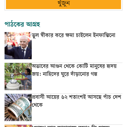
খুঁজুন
পাঠকের আগ্রহ
ভুল স্বীকার করে ক্ষমা চাইলেন ইনফান্তিনো
অভাবের আগুন থেকে কোটি মানুষের হৃদয়
জয়: নাহিদের ঘুরে দাঁড়ানোর গল্প
প্রবাসী আয়ের ৬২ শতাংশই আসছে পাঁচ দেশ
থেকে