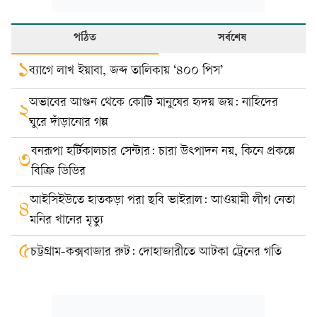
পঠিত
সর্বশেষ
১
ব্যাগে লাখ ইয়াবা, জব্দ তালিকায় ‘৪০০ পিস’
অভাবের আগুন থেকে কোটি মানুষের হৃদয় জয়: নাহিদের
২
ঘুরে দাঁড়ানোর গল্প
বনরূপা হর্টিকালচার সেন্টার: চারা উৎপাদন নয়, কিনে প্রকল্পে
৩
বিক্রি ডিডির
আইসিইউতে হাতকড়া পরা ছবি ভাইরাল: আওয়ামী লীগ নেতা
৪
মনির খানের মৃত্যু
৫
চট্টগ্রাম-কক্সবাজার রুট: দোহাজারীতে আটকা ট্রেনের গতি