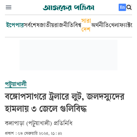
En
সারা
ইপেপার
সর্বশেষ
জাতীয়
রাজনীতি
বিশ্ব
অর্থনীতি
খেলা
ফ্যাক্টচ
দেশ
পটুয়াখালী
বঙ্গোপসাগরে ট্রলারে লুট, জলদস্যুদের
হামলায় ৩ জেলে গুলিবিদ্ধ
কলাপাড়া (পটুয়াখালী) প্রতিনিধি
প্রকাশ :
০৮ ফেব্রুয়ারি ২০২৫, ২১: ৪২