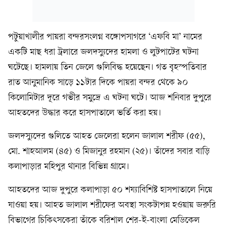
পটুয়াখালীর পায়রা বন্দরসংলগ্ন বঙ্গোপসাগরে ‘এফবি মা’ নামের
একটি মাছ ধরা ট্রলারে জলদস্যুদের হামলা ও লুটপাটের ঘটনা
ঘটেছে। হামলায় তিন জেলে গুলিবিদ্ধ হয়েছেন। গত বৃহস্পতিবার
রাত আনুমানিক সাড়ে ১১টার দিকে পায়রা বন্দর থেকে ৯০
কিলোমিটার দূরে গভীর সমুদ্রে এ ঘটনা ঘটে। আজ শনিবার দুপুরে
আহতদের উদ্ধার করে হাসপাতালে ভর্তি করা হয়।
জলদস্যুদের গুলিতে আহত জেলেরা হলেন জালাল শরীফ (৫৫),
মো. শাহআলম (৪৫) ও মিজানুর রহমান (২৫)। তাঁদের সবার বাড়ি
কলাপাড়ার মহিপুর থানার বিভিন্ন গ্রামে।
আহতদের আজ দুপুরে কলাপাড়া ৫০ শয্যাবিশিষ্ট হাসপাতালে নিয়ে
যাওয়া হয়। আহত জালাল শরীফের অবস্থা সংকটাপন্ন হওয়ায় জরুরি
বিভাগের চিকিৎসকেরা তাঁকে বরিশাল শের-ই-বাংলা মেডিকেল