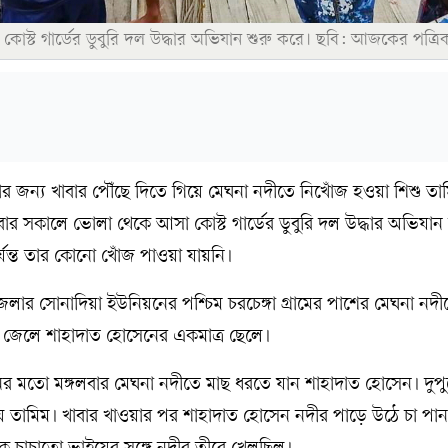
্ট গার্ডের ডুবুরি দল উদ্ধার অভিযান শুরু করে। ছবি: আজকের পত্রি
র জন্য খাবার পৌঁছে দিতে গিয়ে মেঘনা নদীতে নিখোঁজ হওয়া শিশু তা
ধবার সকালে ভোলা থেকে আসা কোস্ট গার্ডের ডুবুরি দল উদ্ধার অভিযান 
যন্ত তার কোনো খোঁজ পাওয়া যায়নি।
লার সোনাদিয়া ইউনিয়নের পশ্চিম চরচেঙ্গা গ্রামের পাশের মেঘনা নদ
র জেলে শাহাদাত হোসেনের একমাত্র ছেলে।
িদিনের মতো মঙ্গলবার মেঘনা নদীতে মাছ ধরতে যান শাহাদাত হোসেন। দুপু
যায় তামিম। খাবার খাওয়ার পর শাহাদাত হোসেন নদীর পাড়ে উঠে চা পা