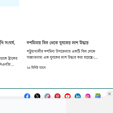
খি সংঘর্ষ,
দশমিনায় বিল থেকে যুবকের লাশ উদ্ধার
পটুয়াখালীর দশমিনা উপজেলায় একটি বিল থেকে
অজ্ঞাতনামা এক যুবকের লাশ উদ্ধার করা হয়েছে।
সড়কে ট্রাকের
আজ রোববার বেলা ১টার দিকে উপজেলার সদর
 সিএনজি
২৪ মিনিট আগে
ইউনিয়নের কাটাখালী এলাকায় তেঁতুলিয়া নদীতীরবর্তী
েন। এ ঘটনায়
বিলে মরদেহটি দেখতে পান স্থানীয়রা। পরে খবর পেয়ে
্ন ঘটে। আজ
নৌপুলিশ মরদেহটি উদ্ধার করে।
পুর উপজেলার
ঘটে।