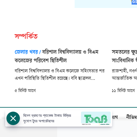
সম্পর্কিত
জেলার খবর
/
বরিশাল বিশ্ববিদ্যালয় ও বিএম
সমতলের ক্ষুদ
কলেজের পরিবেশ স্থিতিশীল
সাংবিধানিক স
বরিশাল বিশ্ববিদ্যালয় ও বিএম কলেজে সহিংসতার পর
রাজশাহী, নওগ
এখন পরিস্থিতি স্থিতিশীল রয়েছে। ববি ছাত্রদল
আন্তর্জাতিক আ
বহিরাগতমুক্ত বিশ্ববিদ্যালয় চেয়েছে। অপরদিকে বিএম
র‍্যালি ও আলো
৫ মিনিট আগে
১১ মিনিট আগে
কলেজে ছাত্রদল-ছাত্রশিবির সমঝোতা হয়েছে।
আদিবাসীদের সা
নিরাপত্তা, মা
পৃথক মন্ত্রণাল
বিদেশ ভ্রমণের প্যাকেজ টাকায় বিক্রির
আজকের পত্রিকা
বিজ্ঞাপন
সার্কুলেশন
যোগাযোগ
নীতিম
সুযোগ ট্যুর অপারেটরদের