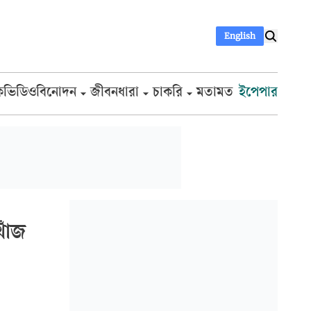
English
ক
ভিডিও
বিনোদন
জীবনধারা
চাকরি
মতামত
ইপেপার
খোঁজ