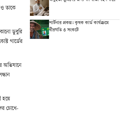
অসুস্থতা মুমিনের জন্য কী বার্তা বহন করে
লেও তাকে
পার্টনার প্রকল্প: কৃষক কার্ড কার্যক্রমে
ধীরগতি ৩ সংকটে
কোনো ডুবুরি
স্ট গার্ডের
ধার অভিযানে
ন্ধান
ী হয়ে
নদের চোখে-