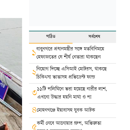
পঠিত
সর্বশেষ
বাবুনগরে প্রধানমন্ত্রীর সঙ্গে মতবিনিময়ে
১
হেফাজতের যে শীর্ষ নেতারা থাকছেন
নিয়োগ দিচ্ছে এসিআই মোটরস, থাকছে
২
চিকিৎসা ভাতাসহ প্রভিডেন্ট ফান্ড
১১টি পলিথিনে ভরা হয়েছে নারীর লাশ,
৩
এখনো উদ্ধার হয়নি মাথা ও পা
৪
মোহনগঞ্জে ইয়াবাসহ যুবক আটক
কর্মী নেবে আনোয়ার গ্রুপ, অভিজ্ঞতা
৫