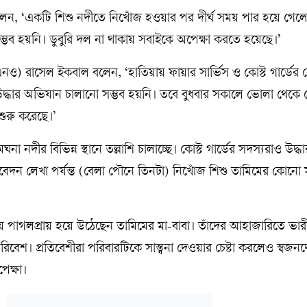
ন বলেন, ‘একটি শিশু নদীতে নিখোঁজ হওয়ার পর দীর্ঘ সময় পার হয়ে গে
া সম্ভব হয়নি। ডুবুরি দল না থাকায় সবাইকে অপেক্ষা করতে হয়েছে।’
উএনও) রাসেল ইকবাল বলেন, ‘হাতিয়ায় ফায়ার সার্ভিস ও কোস্ট গার্ডের 
দ্ধার অভিযান চালানো সম্ভব হয়নি। তবে বুধবার সকালে ভোলা থেকে কো
 শুরু করেছে।’
না নদীর বিভিন্ন স্থানে তল্লাশি চালাচ্ছে। কোস্ট গার্ডের সদস্যরাও উদ্
েদন লেখা পর্যন্ত (বেলা পৌনে তিনটা) নিখোঁজ শিশু তামিমের কোনো স
য়ে পাগলপ্রায় হয়ে উঠেছেন তামিমের মা-বাবা। তাঁদের আহাজারিতে ভার
পরিবেশ। প্রতিবেশীরা পরিবারটিকে সান্ত্বনা দেওয়ার চেষ্টা করলেও স্বজ
েক্ষা।