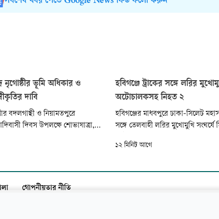
সর্বশেষ খবর পেতে Google News ফিড ফলো করুন
্র নৃগোষ্ঠীর ভূমি অধিকার ও
হবিগঞ্জে ট্রাকের সঙ্গে লরির মুখোমু
্বীকৃতির দাবি
অটোচালকসহ নিহত ২
াঁর বদলগাছী ও নিয়ামতপুরে
হবিগঞ্জের মাধবপুরে ঢাকা-সিলেট মহা
দিবাসী দিবস উপলক্ষে শোভাযাত্রা,
সঙ্গে তেলবাহী লরির মুখোমুখি সংঘর্ষে
চনা সভা হয়েছে। বিভিন্ন কর্মসূচিতে
অটোরিকশাচালকসহ দুজন নিহত হয়েছ
১২ মিনিট আগে
ংবিধানিক স্বীকৃতি, ভূমি অধিকার,
মহাসড়কে কিছু সময় যান চলাচলে বিঘ
তৃভাষায় শিক্ষা, কোটা, সংরক্ষিত আসন ও
রোববার বেলা আড়াইটার দিকে মাধব
য়সহ বিভিন্ন দাবি তুলে ধরা হয়।
বেজুড়া এলাকায় এ মর্মান্তিক দুর্ঘটনা 
ালা
গোপনীয়তার নীতি