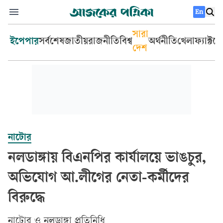
En
সারা
ইপেপার
সর্বশেষ
জাতীয়
রাজনীতি
বিশ্ব
অর্থনীতি
খেলা
ফ্যাক্টচ
দেশ
নাটোর
নলডাঙ্গায় বিএনপির কার্যালয়ে ভাঙচুর,
অভিযোগ আ.লীগের নেতা-কর্মীদের
বিরুদ্ধে
নাটোর ও নলডাঙ্গা প্রতিনিধি