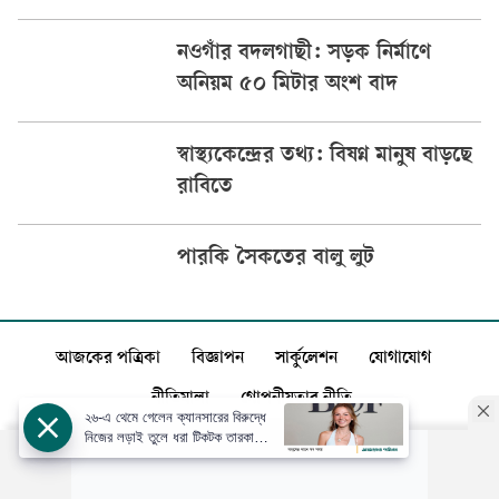
নওগাঁর বদলগাছী: সড়ক নির্মাণে
অনিয়ম ৫০ মিটার অংশ বাদ
স্বাস্থ্যকেন্দ্রের তথ্য: বিষণ্ন মানুষ বাড়ছে
রাবিতে
পারকি সৈকতের বালু লুট
আজকের পত্রিকা
বিজ্ঞাপন
সার্কুলেশন
যোগাযোগ
নীতিমালা
গোপনীয়তার নীতি
২৬-এ থেমে গেলেন ক্যানসারের বিরুদ্ধে
নিজের লড়াই তুলে ধরা টিকটক তারকা
সিডনি