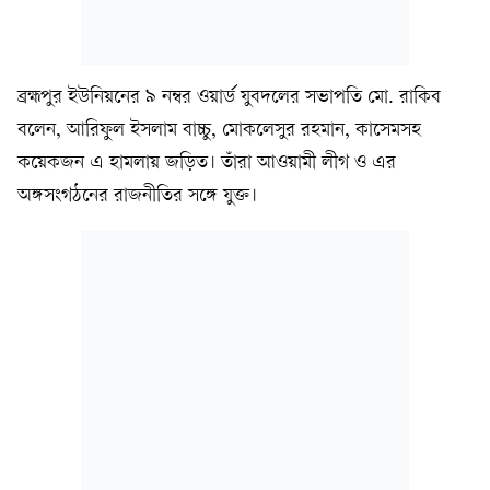
ব্রহ্মপুর ইউনিয়নের ৯ নম্বর ওয়ার্ড যুবদলের সভাপতি মো. রাকিব
বলেন, আরিফুল ইসলাম বাচ্চু, মোকলেসুর রহমান, কাসেমসহ
কয়েকজন এ হামলায় জড়িত। তাঁরা আওয়ামী লীগ ও এর
অঙ্গসংগঠনের রাজনীতির সঙ্গে যুক্ত।