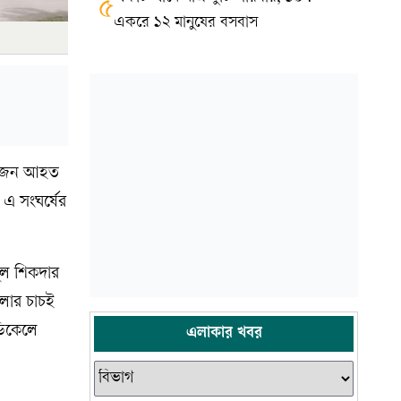
৫
একরে ১২ মানুষের বসবাস
সাতজন আহত
এ সংঘর্ষের
ুল শিকদার
লার চাচই
ডিকেলে
এলাকার খবর