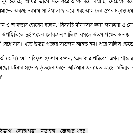
ানুষ হয়েছে। আমরা ভালো মনে করে তাকে বিয়ে দিয়েছি। মেয়েকে বিয়
 আমাদের অকথ্য ভাষায় গালিগালাজ করে এবং আমাদের ওপর চড়াও হয়
লাম ও আকতার হোসেন বলেন, ‘বিষয়টি মীমাংসার জন্য জমাদ্দার ও মোল
র উপস্থিতিতে দুই পক্ষের লোকজন সালিসে বসলে উভয় পক্ষের উত্তপ্ত
র্ষ বেধে যায়। এতে উভয় পক্ষের সাতজন আহত হন। পরে সালিস ভেস্তে
মকর্তা (ওসি) মো. শরিফুল ইসলাম বলেন, ‘এলাকার পরিবেশ এখন শান্ত 
ছে। ঘটনার সঙ্গে জড়িতদের ধরতে অভিযান অব্যাহত আছে। ঘটনার তদন
।’
বিভাগ
লোহাগড়া
নড়াইল
জেলার খবর