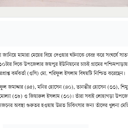
 জানিয়ে মামারা মেয়ের বিয়ে দেওয়ার ঘটনাকে কেন্দ্র করে সংঘর্ষে 
০টার দিকে উপজেলার জয়পুর ইউনিয়নের চাচই গ্রামের পশ্চিমপাড়ায় 
্রাপ্ত কর্মকর্তা (ওসি) মো. শরিফুল ইসলাম বিষয়টি নিশ্চিত করেছেন।
ুল জমাদ্দার (৪৫), মনির হোসেন (৪০), তানভীর হোসেন (৩৩), শিম
মি মোল্যা (৩৮) ও জিয়ারুল ইসলাম (৩০)। তাঁরা সবাই লোহাগড়া উপজে
 তিনজনের অবস্থা গুরুতর হওয়ায় উন্নত চিকিৎসার জন্য তাঁদের খুলনা মে