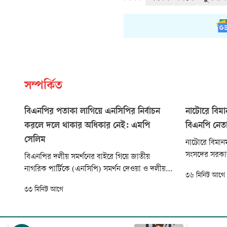
সম্পর্কিত
বিএনপির পতাকা লাগিয়ে এনসিপির নির্বাচন
নাটোরে বিমা
করলে দলে থাকার অধিকার নেই: এমপি
বিএনপি নেতা
সেলিম
নাটোরে বিমান
সংসদের সরকার
বিএনপির দলীয় সমর্থনের বাইরে গিয়ে জাতীয়
দুলুর পথসভা
নাগরিক পার্টিকে (এনসিপি) সমর্থন দেওয়া ও দলীয়
৩৬ মিনিট আগে
মিলেছে। আটক
পতাকা ব্যবহারকারীদের হুঁশিয়ারি দিয়েছেন কুমিল্লা-২
৩৩ মিনিট আগে
জেলা বিএনপির
(হোমনা-তিতাস) আসনের সংসদ সদস্য ও বিএনপির
শামসুল হকের 
কুমিল্লা বিভাগীয় সাংগঠনিক সম্পাদক অধ্যক্ষ সেলিম
পিস্তলটি ‘খেল
ভূঁইয়া। তিনি বলেছেন, ‘আমাদের দল তো...