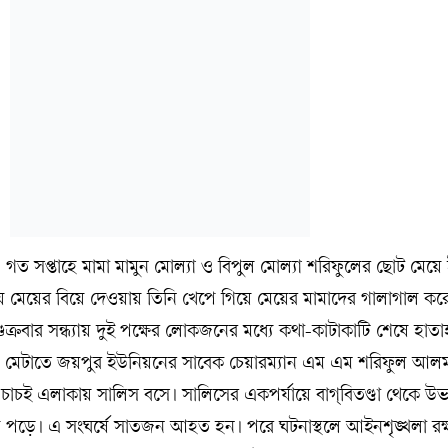
ায়, গত সপ্তাহে মামা মামুন মোল্যা ও বিপুল মোল্যা শরিফুলের ছোট মেয়ে
ে মেয়ের বিয়ে দেওয়ায় তিনি খেপে গিয়ে মেয়ের মামাদের গালাগাল কর
ুক্রবার সন্ধ্যায় দুই পক্ষের লোকজনের মধ্যে কথা-কাটাকাটি শেষে হাত
লহ মেটাতে জয়পুর ইউনিয়নের সাবেক চেয়ারম্যান এম এম শরিফুল আল
চই এলাকায় সালিস বসে। সালিসের একপর্যায়ে বাগ্‌বিতণ্ডা থেকে উভ
িয়ে পড়ে। এ সংঘর্ষে সাতজন আহত হন। পরে ঘটনাস্থলে আইনশৃঙ্খলা রক্