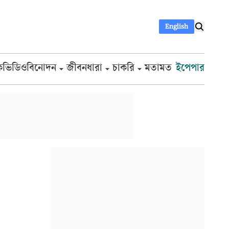
English
ক
ভিডিও
বিনোদন
জীবনধারা
চাকরি
মতামত
ইপেপার