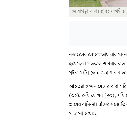
লোহাগড়া থানা। ছবি: সংগৃহীত
নড়াইলের লোহাগড়ায় বাবাকে না
হয়েছেন। গতকাল শনিবার রাত ১
ঘটনা ঘটে। লোহাগড়া থানার ভারপ
আহতরা হলেন মেয়ের বাবা শরিফ
(৩২), রুমি মোল্যা (৪০), সু
গ্রামের বাসিন্দা। এঁদের মধ্যে
পাঠানো হয়েছে।