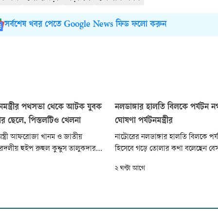
সর্বশেষ খবর পেতে Google News ফিড ফলো করুন
নমন্ত্রীর পথসভা থেকে আটক যুবক
নলডাঙ্গার হালতি বিলকে পর্যটন 
র ছেলে, পিস্তলটিও খেলনা
ঘোষণা পর্যটনমন্ত্রীর
মন্ত্রী আফরোজা খানম ও জাতীয়
নাটোরের নলডাঙ্গার হালতি বিলকে পর্
দলীয় হুইপ রুহুল কুদ্দুস তালুকদার
হিসেবে গড়ে তোলার কথা বলেছেন বেস
 থেকে পিস্তলসহ আটক যুবকের পরিচয়
পরিবহন ও পর্যটনমন্ত্রী আফরোজা খা
২ ঘণ্টা আগে
 যুবক তানভির হক তানিম নাটোর
শুক্রবার বিকেলে পাটুল বাজারের এ
 সাবেক অর্থবিষয়ক সম্পাদক প্রয়াত
এ কথা বলেন।
ছেলে। তাঁর কাছ থেকে উদ্ধার করা
না পিস্তল’ বলে জানিয়েছে পুলিশ।