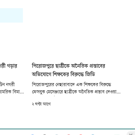
নগরী গড়ার
পিরোজপুরে ছাত্রীকে অনৈতিক প্রস্তাবের
অভিযোগে শিক্ষকের বিরুদ্ধে জিডি
যটন নগরী
পিরোজপুরের নেছারাবাদে এক শিক্ষকের বিরুদ্ধে
ামরিক বিমান
ফেসবুক মেসেঞ্জারে ছাত্রীকে অনৈতিক প্রস্তাব দেওয়ার
নম রিতা। আজ
অভিযোগ উঠেছে। এ ঘটনায় শিক্ষকের বিরুদ্ধে থানায়
২ ঘণ্টা আগে
ক জনসভায় তিনি
সাধারণ ডায়েরি (জিডি) করেছেন ছাত্রীর বাবা।
অভিযুক্ত শিক্ষক মো. ইমরুল কায়েস রবিন উপজেলার
সুটিয়াকাঠি পাইলট বালিকা মাধ্যমিক বিদ্যালয়ের
ল্যাব অ্যাসিস্ট্যান্ট