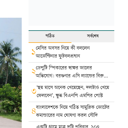
পঠিত
সর্বশেষ
মেসির অবসর নিয়ে কী বললেন
১
আর্জেন্টিনার ফুটবলপ্রধান
ডেপুটি স্পিকারের স্বাক্ষর জালের
২
অভিযোগ: বরগুনার এসি ল্যান্ডের বিরুদ্ধে
মামলা
‘ছয় মাসে অনেক খেয়েছেন, দলটাও খেয়ে
৩
ফেলবেন’, ক্ষুব্ধ বিএনপি এমপির পোস্ট
বাংলাদেশকে নিয়ে গঠিত সামুদ্রিক জোটের
৪
কমান্ডারের নাম ঘোষণা করল সৌদি
একটি গ্রামে মাত্র দুটি পরিবার, ১০৭