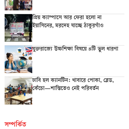
প্রিয় ক্যাম্পাসে আর ফেরা হলো না
ইয়াসিনের, মরদেহ যাচ্ছে ঠাকুরগাঁও
যুক্তরাজ্যে উচ্চশিক্ষা বিষয়ে ৪টি ভুল ধারণা
ঢাবি হল ক্যানটিন: খাবারে পোকা, ব্লেড,
কেঁচো—শাস্তিতেও নেই পরিবর্তন
সম্পর্কিত