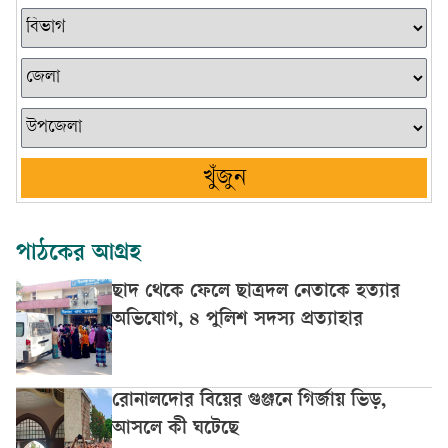
খুঁজুন
পাঠকের আগ্রহ
ছাদ থেকে ফেলে ছাত্রদল নেতাকে হত্যার
অভিযোগ, ৪ পুলিশ সদস্য প্রত্যাহার
রোনালদোর বিয়ের গুঞ্জনে গির্জায় ভিড়,
আসলে কী ঘটেছে