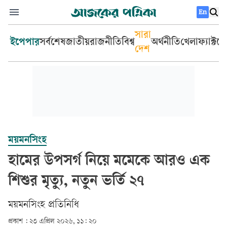
En
সারা
ইপেপার
সর্বশেষ
জাতীয়
রাজনীতি
বিশ্ব
অর্থনীতি
খেলা
ফ্যাক্টচ
দেশ
ময়মনসিংহ
হামের উপসর্গ নিয়ে মমেকে আরও এক
শিশুর মৃত্যু, নতুন ভর্তি ২৭
ময়মনসিংহ প্রতিনিধি
প্রকাশ :
২৩ এপ্রিল ২০২৬, ১১: ২০