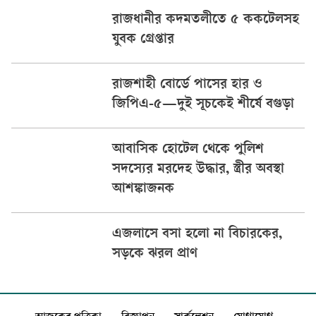
রাজধানীর কদমতলীতে ৫ ককটেলসহ
যুবক গ্রেপ্তার
রাজশাহী বোর্ডে পাসের হার ও
জিপিএ-৫—দুই সূচকেই শীর্ষে বগুড়া
আবাসিক হোটেল থেকে পুলিশ
সদস্যের মরদেহ উদ্ধার, স্ত্রীর অবস্থা
আশঙ্কাজনক
এজলাসে বসা হলো না বিচারকের,
সড়কে ঝরল প্রাণ