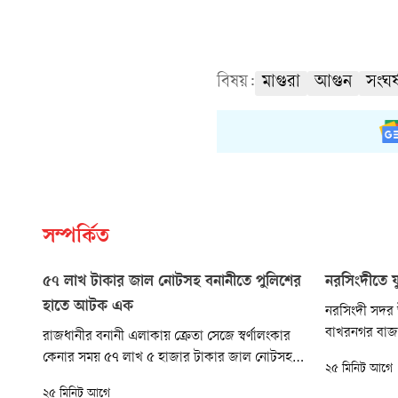
বিষয়:
মাগুরা
আগুন
সংঘর্
সম্পর্কিত
৫৭ লাখ টাকার জাল নোটসহ বনানীতে পুলিশের
নরসিংদীতে য
হাতে আটক এক
নরসিংদী সদ
বাখরনগর বাজা
রাজধানীর বনানী এলাকায় ক্রেতা সেজে স্বর্ণালংকার
কুপিয়ে হত্যা ক
কেনার সময় ৫৭ লাখ ৫ হাজার টাকার জাল নোটসহ
২৫ মিনিট আগে
সন্ধ্যায় এ ঘট
এক ব্যক্তিকে গ্রেপ্তার করেছে বনানী থানা-পুলিশ।
২৫ মিনিট আগে
গ্রামের আব্দু