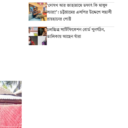
‘দোযখ আর জাহান্নামে তফাৎ কি মাসুদ
স্যার?’: চট্টগ্রামের এসপির উদ্দেশে সন্ত্রাসী
রায়হানের পোস্ট
চলচ্চিত্র সার্টিফিকেশন বোর্ড পুনর্গঠন,
তালিকায় আছেন যাঁরা