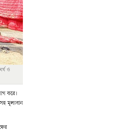
র্ষ ও
যোগ করে।
লসহ মূল্যবান
্ষের