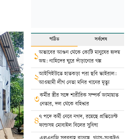
পঠিত
সর্বশেষ
অভাবের আগুন থেকে কোটি মানুষের হৃদয়
১
জয়: নাহিদের ঘুরে দাঁড়ানোর গল্প
আইসিইউতে হাতকড়া পরা ছবি ভাইরাল:
২
আওয়ামী লীগ নেতা মনির খানের মৃত্যু
কর্মীর স্ত্রীর সঙ্গে শারীরিক সম্পর্ক জামায়াত
৩
নেতার, দল থেকে বহিষ্কার
৭ পদে কর্মী নেবে নগদ, রয়েছে প্রভিডেন্ট
৪
ফান্ডসহ মোবাইল বিলের সুবিধা
এলএনজি সরবরাহ বাড়ছে, গ্যাস-সংকটও