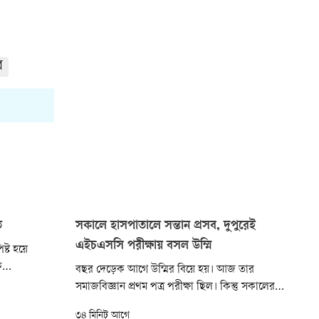
র
ত
সকালে হাসপাতালে সন্তান প্রসব, দুপুরেই
এইচএসসি পরীক্ষায় বসল উম্মি
ষ্ট হয়ে
ক
বছর দেড়েক আগে উম্মির বিয়ে হয়। আজ তার
। আজ বিকেলে
সমাজবিজ্ঞান প্রথম পত্র পরীক্ষা ছিল। কিন্তু সকালের
র কুমারখালী
দিকে তার প্রসবব্যথা শুরু হয়। পরে স্বজনেরা
৩৪ মিনিট আগে
এই দুর্ঘটনা