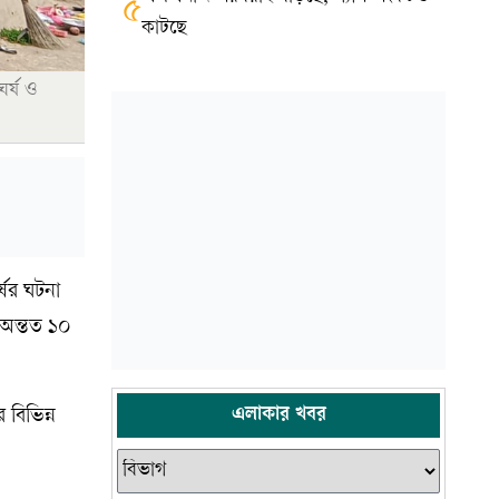
৫
কাটছে
র্ষ ও
্ষের ঘটনা
 অন্তত ১০
এলাকার খবর
 বিভিন্ন