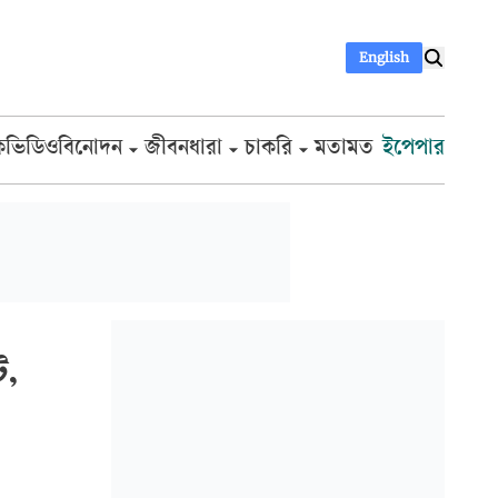
English
ক
ভিডিও
বিনোদন
জীবনধারা
চাকরি
মতামত
ইপেপার
ট,