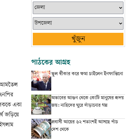
খুঁজুন
পাঠকের আগ্রহ
ভুল স্বীকার করে ক্ষমা চাইলেন ইনফান্তিনো
বং আমতৈল
বিএনপির
অভাবের আগুন থেকে কোটি মানুষের হৃদয়
চালককে একা
জয়: নাহিদের ঘুরে দাঁড়ানোর গল্প
্ষে জড়িয়ে
প্রবাসী আয়ের ৬২ শতাংশই আসছে পাঁচ
 ইসলাম
দেশ থেকে