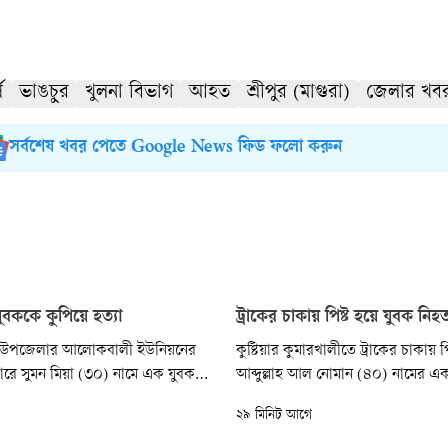
ষ
ভাঙচুর
খুলনা বিভাগ
আহত
শ্রীপুর (মাগুরা)
জেলার খব
সর্বশেষ খবর পেতে Google News ফিড ফলো করুন
ুবককে কুপিয়ে হত্যা
ট্রাকের চাকায় পিষ্ট হয়ে যুবক নিহ
র উপজেলার আলোকবালী ইউনিয়নের
কুষ্টিয়ার কুমারখালীতে ট্রাকের চাকায় পি
রে সুমন মিয়া (৩০) নামে এক যুবককে
আব্দুল্লাহ আল নোমান (৪০) নামের এ
রেছে দুর্বৃত্তরা। আজ বৃহস্পতিবার
মোটরসাইকেল আরোহীর মৃত্যু হয়েছে
২৯ মিনিট আগে
না ঘটে। নিহত সুমন মিয়া বাখরনগর
কুষ্টিয়া-রাজবাড়ী আঞ্চলিক মহাসড়কে
ল বাতেন মিয়ার ছেলে।
উপজেলার চড়াইকোল রেলগেট এলাকায় 