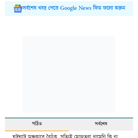
সর্বশেষ খবর পেতে Google News ফিড ফলো করুন
পঠিত
সর্বশেষ
ঘুটঘুটে অন্ধকারে বৈঠক, সত্যিই মোজতবা খামেনি কি না