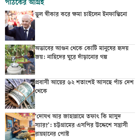
পাঠকের আগ্রহ
ভুল স্বীকার করে ক্ষমা চাইলেন ইনফান্তিনো
অভাবের আগুন থেকে কোটি মানুষের হৃদয়
জয়: নাহিদের ঘুরে দাঁড়ানোর গল্প
প্রবাসী আয়ের ৬২ শতাংশই আসছে পাঁচ দেশ
থেকে
‘দোযখ আর জাহান্নামে তফাৎ কি মাসুদ
স্যার?’: চট্টগ্রামের এসপির উদ্দেশে সন্ত্রাসী
রায়হানের পোস্ট