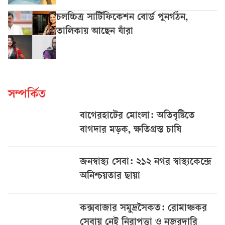
চলচ্চিত্র সার্টিফিকেশন বোর্ড পুনর্গঠন,
তালিকায় আছেন যাঁরা
সম্পর্কিত
বাগেরহাটের মোংলা: অতিবৃষ্টিতে
বাগদার মড়ক, ক্ষতিগ্রস্ত চাষি
জনস্বাস্থ্য সেবা: ২১২ নগর স্বাস্থ্যকেন্দ্রে
অনিশ্চয়তার ছায়া
কক্সবাজার সমুদ্রসৈকত: রোমাঞ্চকর
সেবায় নেই নিরাপত্তা ও নজরদারি