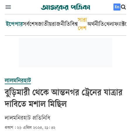
En
সারা
ইপেপার
সর্বশেষ
জাতীয়
রাজনীতি
বিশ্ব
অর্থনীতি
খেলা
ফ্যাক্টচ
দেশ
লালমনিরহাট
বুড়িমারী থেকে আন্তনগর ট্রেনের যাত্রার
দাবিতে মশাল মিছিল
লালমনিরহাট প্রতিনিধি
প্রকাশ :
২৬ এপ্রিল ২০২৫, ২১: ৪২