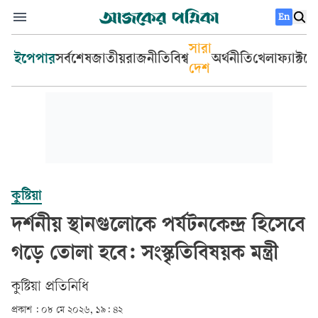
En
সারা
ইপেপার
সর্বশেষ
জাতীয়
রাজনীতি
বিশ্ব
অর্থনীতি
খেলা
ফ্যাক্টচ
দেশ
কুষ্টিয়া
দর্শনীয় স্থানগুলোকে পর্যটনকেন্দ্র হিসেবে
গড়ে তোলা হবে: সংস্কৃতিবিষয়ক মন্ত্রী
কুষ্টিয়া প্রতিনিধি
প্রকাশ :
০৮ মে ২০২৬, ১৯: ৪২