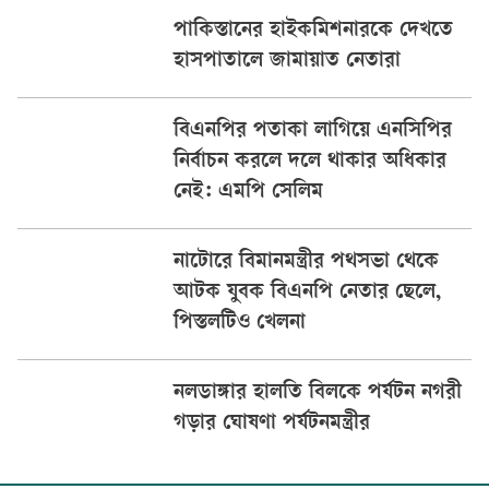
পাকিস্তানের হাইকমিশনারকে দেখতে
হাসপাতালে জামায়াত নেতারা
বিএনপির পতাকা লাগিয়ে এনসিপির
নির্বাচন করলে দলে থাকার অধিকার
নেই: এমপি সেলিম
নাটোরে বিমানমন্ত্রীর পথসভা থেকে
আটক যুবক বিএনপি নেতার ছেলে,
পিস্তলটিও খেলনা
নলডাঙ্গার হালতি বিলকে পর্যটন নগরী
গড়ার ঘোষণা পর্যটনমন্ত্রীর