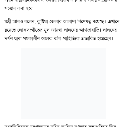
এরই ধারাবা‌হিকতায় প্রতিবছর বিভিন্ন দর্শনীয় স্থাপনার প্রয়োজনীয়
সংস্কার করা হ‌বে।
মন্ত্রী আরও ব‌লেন, কু‌ষ্টিয়া জেলার আলাদা বি‌শেষত্ব র‌য়ে‌ছে। এখানে
রয়েছে লোকসংগীতের মূল জায়গা লাল‌নের আখড়াবাড়ি। লাল‌নের
দর্শন দ্বারা সমকালীন অনেক ক‌বি-সা‌হিত্যিক প্রভা‌বিত হয়েছেন।