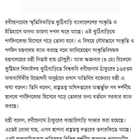
রবীন্দ্রনা‌থের স্মৃ‌তি‌বিজ‌ড়িত কু‌ঠিবা‌ড়ি বাংলা‌দে‌শের সংস্কৃ‌তি‌ ও
ইতিহা‌সে অনন‌্য জায়গা দখল ক‌রে আছে। এই কু‌ঠিবা‌ড়ি‌কে
পর্যটন‌কেন্দ্র হি‌সেবে গ‌ড়ে তোলা হ‌বে। এ বিষ‌য়ে যৌথভা‌বে সংস্কৃ‌তি ও
পর্যটন মন্ত্রণাল‌য় কাজ কর‌ছে বলে জানিয়েছেন সংস্কৃ‌তিবিষয়ক
মন্ত্রণালয়ের মন্ত্রী নিতাই রায় চৌধুরী। আজ শুক্রবার (৮ মে) বি‌কে‌লে
কুষ্টিয়ার শিলাইদহ কু‌ঠিবা‌ড়ি‌তে বিশ্বক‌বি রবীন্দ্রনাথ ঠাকু‌রের ১৬৫তম
জন্মবা‌র্ষিকীর উদ্বোধনী অনুষ্ঠা‌নে প্রধান অতিথির বক্তেব্যে মন্ত্রী এ
কথা বলেন। তিনি বলেন, প্রত্নতত্ত্ব অধিদপ্ত‌রের অন্তর্ভুক্ত সব দর্শনীয়
স্থান‌কে পর্যটন‌কেন্দ্র হি‌সে‌বে গ‌ড়ে তোলার জন‌্য বর্তমান সরকার কাজ
করছে।
মন্ত্রী বলেন, রবীন্দ্রনাথ ঠাকু‌রের কাছা‌রিবা‌ড়ি সংস্কার করা হ‌য়ে‌ছে।
এতেই বোঝা যায়, এসব স্থাপনা প্রত্নতত্ত্ব দপ্ত‌রের তদা‌র‌কি‌তে আছে।