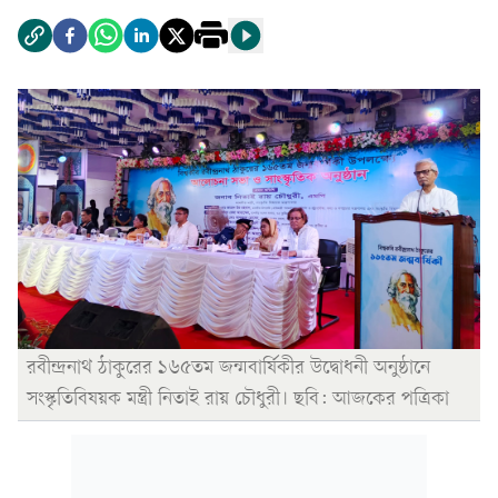
রবীন্দ্রনাথ ঠাকু‌রের ১৬৫তম জন্মবা‌র্ষিকীর উদ্বোধনী অনুষ্ঠা‌নে
সংস্কৃ‌তিবিষয়ক মন্ত্রী নিতাই রায় চৌধুরী। ছবি: আজকের পত্রিকা