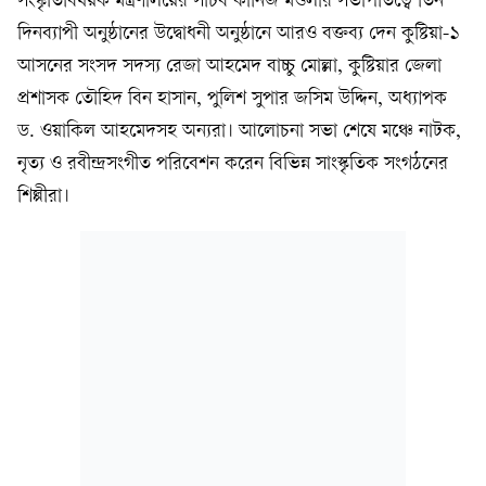
সংস্কৃ‌তিবিষয়ক মন্ত্রণাল‌য়ের স‌চিব কা‌নিজ মওলার সভাপ‌তি‌ত্বে তিন
দিনব্যাপী অনুষ্ঠানের উদ্বোধনী অনুষ্ঠা‌নে আরও বক্তব‌্য দেন কুষ্টিয়া-১
আস‌নের সংসদ সদস‌্য রেজা আহমেদ বাচ্চু মোল্লা, কু‌ষ্টিয়ার জেলা
প্রশাসক তৌ‌হিদ বিন হাসান, পু‌লিশ সুপার জ‌সিম উদ্দিন, অধ‌্যাপক
ড. ওয়া‌কিল আহ‌মেদসহ অন‌্যরা। আলোচনা সভা শে‌ষে ম‌ঞ্চে নাটক,
নৃত‌্য ও রবীন্দ্রসংগীত প‌রি‌বেশন ক‌রেন বি‌ভিন্ন সাংস্কৃ‌তিক সংগঠ‌নের
শিল্পীরা।