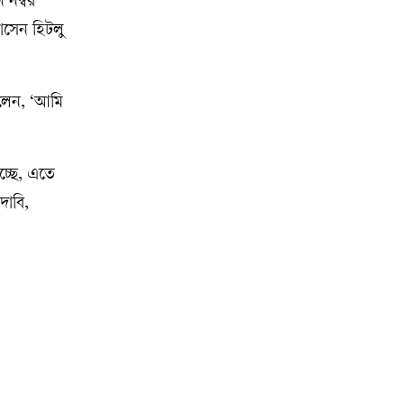
 নম্বর
োসেন হিটলু
বলেন, ‘আমি
্ছে, এতে
দাবি,