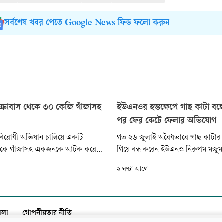
সর্বশেষ খবর পেতে Google News ফিড ফলো করুন
্রোবাস থেকে ৩০ কেজি গাঁজাসহ
ইউএনওর হস্তক্ষেপে গাছ কাটা বন্
পর ফের কেটে ফেলার অভিযোগ
িরোধী অভিযান চালিয়ে একটি
গত ২৬ জুলাই অবৈধভাবে গাছ কাটার
থেকে গাঁজাসহ একজনকে আটক করেছে
গিয়ে বন্ধ করেন ইউএনও নিরুপম মজু
আটক ব্যক্তির নাম মো. আবুল কালাম
দিন পর আজ সকালে স্থানীয় ব্যবসায়ী
২ ঘণ্টা আগে
০)। তিনি পটুয়াখালী সদর
সিকদার কিছু শ্রমিক দিয়ে একটি বড় রে
টা গ্রামের বাসিন্দা।
কেটে ফেলেন। পরে খবর পেয়ে বন বিভ
গাছ জব্দ করার নির্দেশ দেন ইউএনও।
ালা
গোপনীয়তার নীতি