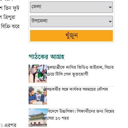
ে তিন ফুট
ত্রিপুরা
বিক্রি করে
খুঁজুন
পাঠকের আগ্রহ
স্কুলছাত্রীকে লাথির ভিডিও ভাইরাল, বিচার
চেয়ে টিসি পেল ভুক্তভোগী
সহকর্মীর সঙ্গে কার্যকর সমন্বয়ের কৌশল
বিদেশে উচ্চশিক্ষা: শিক্ষার্থীদের জন্য বিশ্বের
সেরা ১০ শহর
েন। এরপর