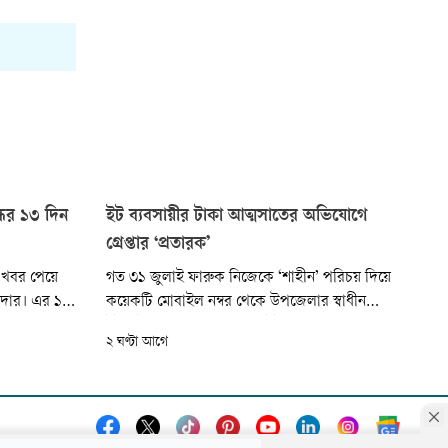
ধের ১৩ দিন
ইট ব্যবসায়ীর টাকা আত্মসাতের অভিযোগে
গ্রেপ্তার ‘প্রতারক’
 খবর পেয়ে
গত ৩১ জুলাই ফারুক নিজেকে ‘শাহীন’ পরিচয় দিয়ে
মদার। এর ১৩
কয়েকটি মোবাইল নম্বর থেকে উপজেলার স্বাধীন
 সোহরাব
ইটভাটার অংশীদার সজিব ও ইট ব্যবসায়ী রুবেলের
২ ঘণ্টা আগে
ইনট্রি গাছ
সঙ্গে যোগাযোগ করেন। একপর্যায়ে তাঁদের বিশ্বাস
াগকে কাটা
অর্জন করে ইট পাঠাতে রাজি করান। পরে নিজেকে
সেই ইটের মালিক দাবি করে অন্য জায়গায় তা বিক্রি
করেন। পরে ইট বিক্রির ১ লাখ ৮৭ হাজার টাক