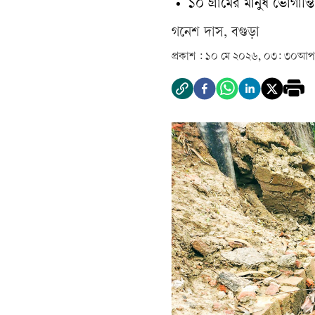
১০ গ্রামের মানুষ ভোগান্ত
গনেশ দাস, বগুড়া
প্রকাশ :
১০ মে ২০২৬, ০৩: ৩০
আপড