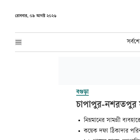
রোববার, ০৯ আগস্ট ২০২৬
সর্বশ
বগুড়া
চাপাপুর-নশরতপুর
নিম্নমানের সামগ্রী ব্যব
কয়েক দফা ঠিকাদার পরিব