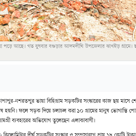
া পড়ে আছে। গত বুধবার বগুড়ার আদমদীঘি উপজেলার ঝাখইড় গ্রামে। 
াপুর-নশরতপুর ভায়া বিহিগ্রাম সড়কটির সংস্কারের কাজ ছয় মাসে শ
 হয়নি। ফলে সড়ক দিয়ে চলাচল করা ১০ গ্রামের মানুষ ভোগান্তি পোহ
 সামগ্রী ব্যবহারের অভিযোগ তুলেছেন এলাকাবাসী।
য় ১০ কিলোমিটার দীর্ঘ সড়কটির সংস্কার ও সম্প্রসারণে প্রায় ১৮ কোটি টাকার