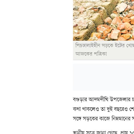
পিচঢালাইহীন সড়কে ইটের খোয়
আজকের পত্রিকা
বগুড়ার আদমদীঘি উপজেলার চাপ
কথা থাকলেও তা দুই বছরেও শেষ
সঙ্গে সড়কের কাজে নিম্নমানের
স্থানীয় সূত্রে জানা গেছে, প্রা