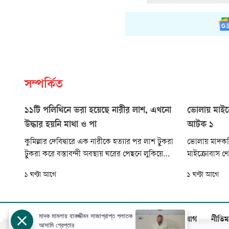
সম্পর্কিত
১১টি পলিথিনে ভরা হয়েছে নারীর লাশ, এখনো
ভোলায় মাইক
উদ্ধার হয়নি মাথা ও পা
আটক ১
কুমিল্লার দেবিদ্বারে এক নারীকে হত‍্যার পর লাশ টুকরা
ভোলায় মাদকব
টুকরা করে বস্তাবন্দী অবস্থায় ঘরের পেছনে লুকিয়ে
মাইক্রোবাস 
রাখার অভিযোগ পাওয়া গেছে। এ ঘটনায় জড়িত
কোস্ট গার্ড। 
১ ঘণ্টা আগে
১ ঘণ্টা আগে
সন্দেহে ভাড়াটে লাইলী বেগমকে স্থানীয়রা আটক করে
আজাদ মাঝি (৫
মারধরের পর পুলিশে সোপর্দ করেছেন।
উপজেলার বানঘা
মাদক মামলায় যাবজ্জীবন সাজাপ্রাপ্ত পলাতক
আজকের পত্রিকা
বিজ্ঞাপন
সার্কুলেশন
যোগাযোগ
নীতিম
আসামি গ্রেপ্তার