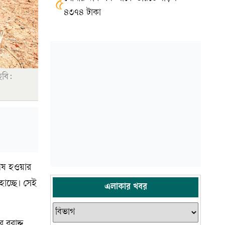
৫
৪৩৭৪ টাকা
ছবি:
েষ হওয়ার
াচ্ছে। সেই
এলাকার খবর
 বরাদ্দ