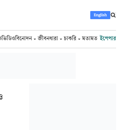
English
ক
ভিডিও
বিনোদন
জীবনধারা
চাকরি
মতামত
ইপেপার
ও