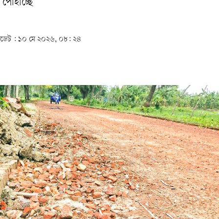
ি পোহাচ্ছে
েট :
১০ মে ২০২৬, ০৮: ২৪