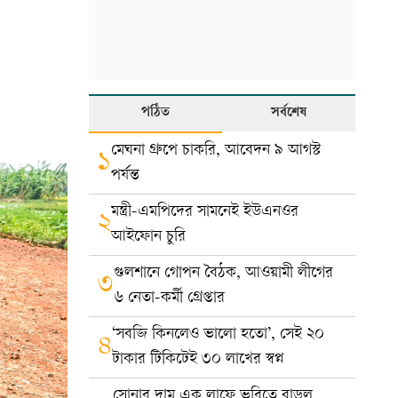
পঠিত
সর্বশেষ
মেঘনা গ্রুপে চাকরি, আবেদন ৯ আগস্ট
১
পর্যন্ত
মন্ত্রী-এমপিদের সামনেই ইউএনওর
২
আইফোন চুরি
গুলশানে গোপন বৈঠক, আওয়ামী লীগের
৩
৬ নেতা-কর্মী গ্রেপ্তার
‘সবজি কিনলেও ভালো হতো’, সেই ২০
৪
টাকার টিকিটেই ৩০ লাখের স্বপ্ন
সোনার দাম এক লাফে ভরিতে বাড়ল