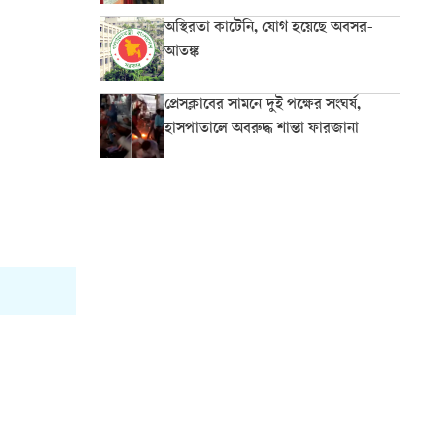
অস্থিরতা কাটেনি, যোগ হয়েছে অবসর-
আতঙ্ক
প্রেসক্লাবের সামনে দুই পক্ষের সংঘর্ষ,
হাসপাতালে অবরুদ্ধ শান্তা ফারজানা