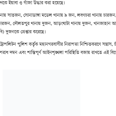
ছ থেকে ইয়াবা ও গাঁজা উদ্ধার করা হয়েছে।
ুলনা থানায় সাতজন, সোনাডাঙ্গা মডেল থানায় ৯ জন, লবণচরা থানায় চারজন
 চারজন, দৌলতপুর থানায় দুজন, আড়ংঘাটা থানায় দুজন, খানজাহান আ
ি) দুজনকে গ্রেপ্তার করেছে।
রোপলিটন পুলিশ কর্তৃক মহানগরবাসীর নিরাপত্তা নিশ্চিতকরণে সন্ত্রাস, চ
রাধ দমন এবং শান্তিপূর্ণ আইনশৃঙ্খলা পরিস্থিতি বজায় রাখতে এই বি