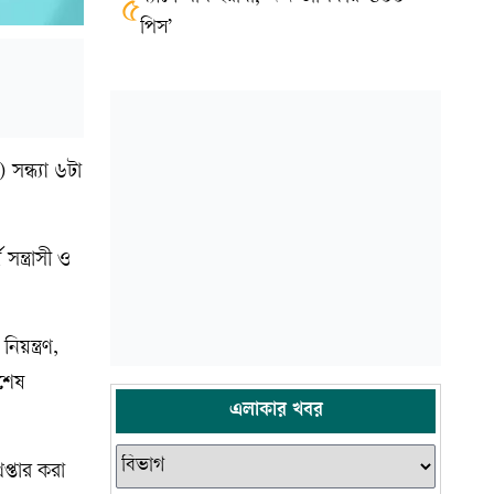
৫
পিস’
ন্ধ্যা ৬টা
্ত্রাসী ও
য়ন্ত্রণ,
িশেষ
এলাকার খবর
্তার করা