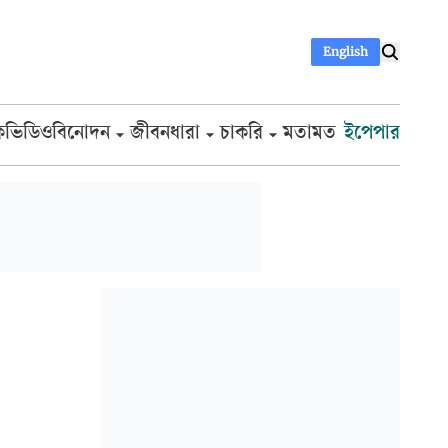
English
ক
ভিডিও
বিনোদন
জীবনধারা
চাকরি
মতামত
ইপেপার