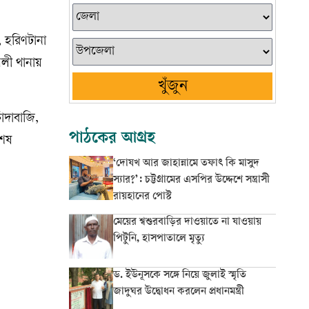
, হরিণটানা
লী থানায়
খুঁজুন
াঁদাবাজি,
পাঠকের আগ্রহ
শেষ
‘দোযখ আর জাহান্নামে তফাৎ কি মাসুদ
স্যার?’: চট্টগ্রামের এসপির উদ্দেশে সন্ত্রাসী
রায়হানের পোস্ট
মেয়ের শ্বশুরবাড়ির দাওয়াতে না যাওয়ায়
পিটুনি, হাসপাতালে মৃত্যু
ড. ইউনূসকে সঙ্গে নিয়ে জুলাই স্মৃতি
জাদুঘর উদ্বোধন করলেন প্রধানমন্ত্রী