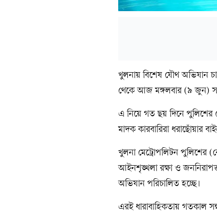
খুলনায় বিশেষ যৌথ অভিযান চা
থেকে আজ মঙ্গলবার (৯ জুন) সকা
এ নিয়ে গত ছয় দিনে পুলিশের য
মাদক কারবারিরা ধরাছোঁয়ার বা
খুলনা মেট্রোপলিটন পুলিশের (ক
আইনশৃঙ্খলা রক্ষা ও জননিরাপত্ত
অভিযান পরিচালিত হচ্ছে।
এরই ধারাবাহিকতায় গতকাল সন্ধ