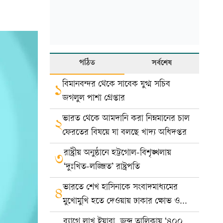
পঠিত
সর্বশেষ
বিমানবন্দর থেকে সাবেক যুগ্ম সচিব
১
জগলুল পাশা গ্রেপ্তার
ভারত থেকে আমদানি করা নিম্নমানের চাল
২
ফেরতের বিষয়ে যা বলছে খাদ্য অধিদপ্তর
রাষ্ট্রীয় অনুষ্ঠানে হট্টগোল-বিশৃঙ্খলায়
৩
‘দুঃখিত-লজ্জিত’ রাষ্ট্রপতি
ভারতে শেখ হাসিনাকে সংবাদমাধ্যমের
৪
মুখোমুখি হতে দেওয়ায় ঢাকার ক্ষোভ ও
প্রতিবাদ
ব্যাগে লাখ ইয়াবা, জব্দ তালিকায় ‘৪০০