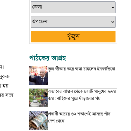
খুঁজুন
পাঠকের আগ্রহ
েন।
ভুল স্বীকার করে ক্ষমা চাইলেন ইনফান্তিনো
সুরুজ
া হয়।
অভাবের আগুন থেকে কোটি মানুষের হৃদয়
র সঙ্গে
জয়: নাহিদের ঘুরে দাঁড়ানোর গল্প
প্রবাসী আয়ের ৬২ শতাংশই আসছে পাঁচ
দেশ থেকে