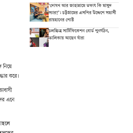
‘দোযখ আর জাহান্নামে তফাৎ কি মাসুদ
স্যার?’: চট্টগ্রামের এসপির উদ্দেশে সন্ত্রাসী
রায়হানের পোস্ট
চলচ্চিত্র সার্টিফিকেশন বোর্ড পুনর্গঠন,
তালিকায় আছেন যাঁরা
ে নিয়ে
্ধার করে।
কাবাসী
দের এনে
স্থলে