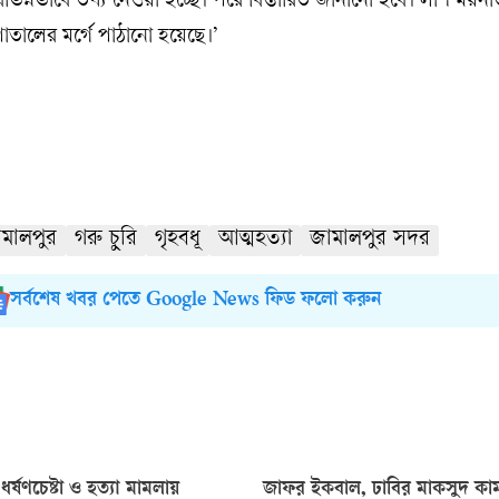
িন্নভাবে তথ্য নেওয়া হচ্ছে। পরে বিস্তারিত জানানো হবে। লাশ ময়না
তালের মর্গে পাঠানো হয়েছে।’
মালপুর
গরু চুরি
গৃহবধূ
আত্মহত্যা
জামালপুর সদর
সর্বশেষ খবর পেতে Google News ফিড ফলো করুন
ধর্ষণচেষ্টা ও হত্যা মামলায়
জাফর ইকবাল, ঢাবির মাকসুদ কা