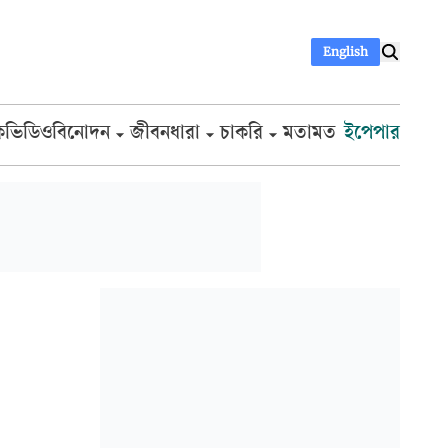
English
ক
ভিডিও
বিনোদন
জীবনধারা
চাকরি
মতামত
ইপেপার