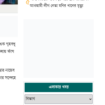
৫
আওয়ামী লীগ নেতা মনির খানের মৃত্যু
এক গৃহবধূ
গলায় ফাঁস
বার নায়েব
র সন্দেহে
এলাকার খবর