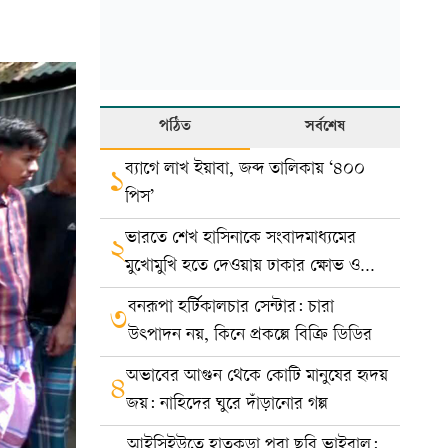
পঠিত
সর্বশেষ
ব্যাগে লাখ ইয়াবা, জব্দ তালিকায় ‘৪০০
১
পিস’
ভারতে শেখ হাসিনাকে সংবাদমাধ্যমের
২
মুখোমুখি হতে দেওয়ায় ঢাকার ক্ষোভ ও
প্রতিবাদ
বনরূপা হর্টিকালচার সেন্টার: চারা
৩
উৎপাদন নয়, কিনে প্রকল্পে বিক্রি ডিডির
অভাবের আগুন থেকে কোটি মানুষের হৃদয়
৪
জয়: নাহিদের ঘুরে দাঁড়ানোর গল্প
আইসিইউতে হাতকড়া পরা ছবি ভাইরাল: