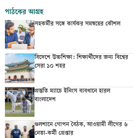
পাঠকের আগ্রহ
সহকর্মীর সঙ্গে কার্যকর সমন্বয়ের কৌশল
বিদেশে উচ্চশিক্ষা: শিক্ষার্থীদের জন্য বিশ্বের
সেরা ১০ শহর
প্রস্তুতি ম্যাচে ইনিংস ব্যবধানে হারল
বাংলাদেশ
গুলশানে গোপন বৈঠক, আওয়ামী লীগের ৬
নেতা-কর্মী গ্রেপ্তার