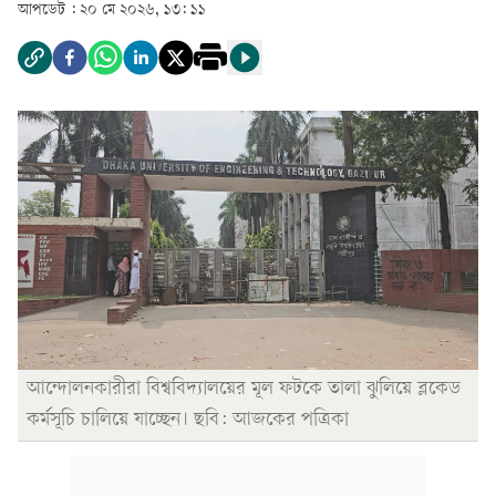
আপডেট :
২০ মে ২০২৬, ১৩: ১১
আন্দোলনকারীরা বিশ্ববিদ্যালয়ের মূল ফটকে তালা ঝুলিয়ে ব্লকেড
কর্মসূচি চালিয়ে যাচ্ছেন। ছবি: আজকের পত্রিকা