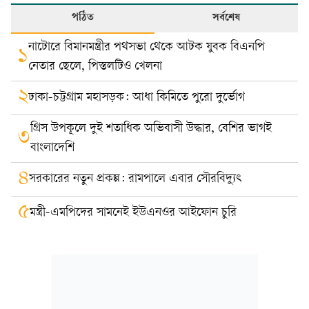
পঠিত
সর্বশেষ
নাটোরে বিমানমন্ত্রীর পথসভা থেকে আটক যুবক বিএনপি
১
নেতার ছেলে, পিস্তলটিও খেলনা
২
ঢাকা-চট্টগ্রাম মহাসড়ক: আধা কিমিতে পুরো দুর্ভোগ
গ্রিস উপকূলে দুই শতাধিক অভিবাসী উদ্ধার, বেশির ভাগই
৩
বাংলাদেশি
৪
সরকারের নতুন প্রকল্প: রামপালে এবার সৌরবিদ্যুৎ
৫
মন্ত্রী-এমপিদের সামনেই ইউএনওর আইফোন চুরি