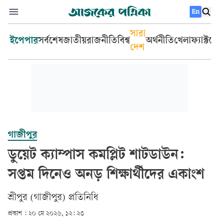
En
সারা
ইপেপার
সর্বশেষ
জাতীয়
রাজনীতি
বিশ্ব
অর্থনীতি
খেলা
ফ্যাক্টচ
দেশ
গাজীপুর
ডুয়েট ক্যাম্পাস কমপ্লিট শাটডাউন:
সপ্তম দিনেও অনড় শিক্ষার্থীদের একাংশ
শ্রীপুর (গাজীপুর) প্রতিনিধি
প্রকাশ :
২০ মে ২০২৬, ১২: ২৩