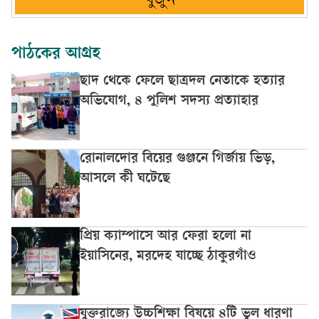
খুঁজুন
পাঠকের আগ্রহ
ছাদ থেকে ফেলে ছাত্রদল নেতাকে হত্যার
অভিযোগ, ৪ পুলিশ সদস্য প্রত্যাহার
রোনালদোর বিয়ের গুঞ্জনে গির্জায় ভিড়,
আসলে কী ঘটেছে
প্রিয় ক্যাম্পাসে আর ফেরা হলো না
ইয়াসিনের, মরদেহ যাচ্ছে ঠাকুরগাঁও
যুক্তরাজ্যে উচ্চশিক্ষা বিষয়ে ৪টি ভুল ধারণা