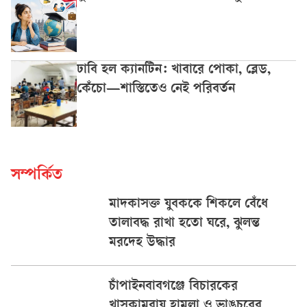
ঢাবি হল ক্যানটিন: খাবারে পোকা, ব্লেড,
কেঁচো—শাস্তিতেও নেই পরিবর্তন
সম্পর্কিত
মাদকাসক্ত যুবককে শিকলে বেঁধে
তালাবদ্ধ রাখা হতো ঘরে, ঝুলন্ত
মরদেহ উদ্ধার
চাঁপাইনবাবগঞ্জে বিচারকের
খাসকামরায় হামলা ও ভাঙচুরের