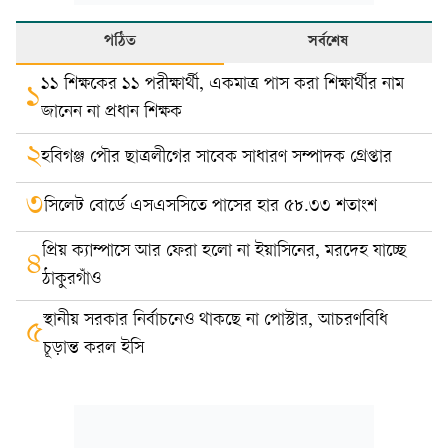
পঠিত
সর্বশেষ
১১ শিক্ষকের ১১ পরীক্ষার্থী, একমাত্র পাস করা শিক্ষার্থীর নাম
১
জানেন না প্রধান শিক্ষক
২
হবিগঞ্জ পৌর ছাত্রলীগের সাবেক সাধারণ সম্পাদক গ্রেপ্তার
৩
সিলেট বোর্ডে এসএসসিতে পাসের হার ৫৮.৩৩ শতাংশ
প্রিয় ক্যাম্পাসে আর ফেরা হলো না ইয়াসিনের, মরদেহ যাচ্ছে
৪
ঠাকুরগাঁও
স্থানীয় সরকার নির্বাচনেও থাকছে না পোস্টার, আচরণবিধি
৫
চূড়ান্ত করল ইসি