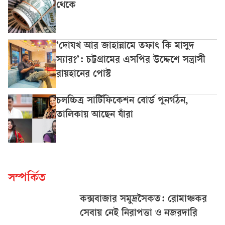
থেকে
‘দোযখ আর জাহান্নামে তফাৎ কি মাসুদ
স্যার?’: চট্টগ্রামের এসপির উদ্দেশে সন্ত্রাসী
রায়হানের পোস্ট
চলচ্চিত্র সার্টিফিকেশন বোর্ড পুনর্গঠন,
তালিকায় আছেন যাঁরা
সম্পর্কিত
কক্সবাজার সমুদ্রসৈকত: রোমাঞ্চকর
সেবায় নেই নিরাপত্তা ও নজরদারি