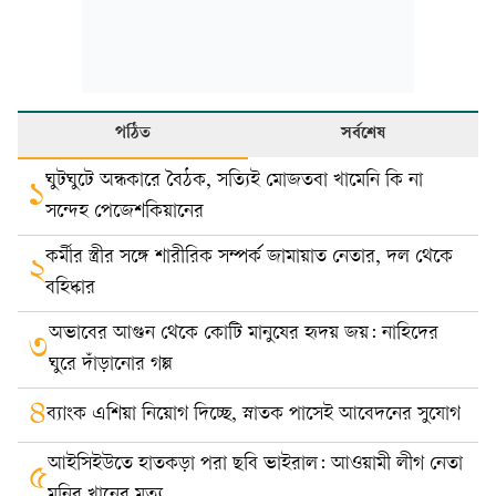
পঠিত
সর্বশেষ
ঘুটঘুটে অন্ধকারে বৈঠক, সত্যিই মোজতবা খামেনি কি না
১
সন্দেহ পেজেশকিয়ানের
কর্মীর স্ত্রীর সঙ্গে শারীরিক সম্পর্ক জামায়াত নেতার, দল থেকে
২
বহিষ্কার
অভাবের আগুন থেকে কোটি মানুষের হৃদয় জয়: নাহিদের
৩
ঘুরে দাঁড়ানোর গল্প
৪
ব্যাংক এশিয়া নিয়োগ দিচ্ছে, স্নাতক পাসেই আবেদনের সুযোগ
আইসিইউতে হাতকড়া পরা ছবি ভাইরাল: আওয়ামী লীগ নেতা
৫
মনির খানের মৃত্যু