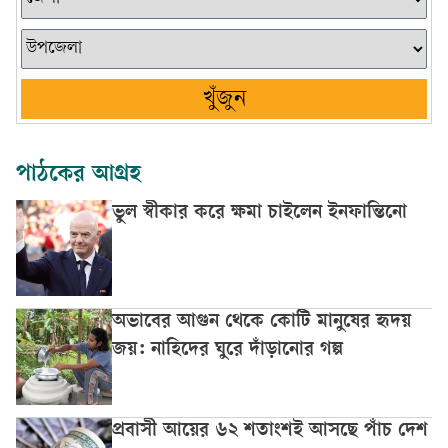
খুঁজুন
পাঠকের আগ্রহ
ভুল স্বীকার করে ক্ষমা চাইলেন ইনফান্তিনো
অভাবের আগুন থেকে কোটি মানুষের হৃদয়
জয়: নাহিদের ঘুরে দাঁড়ানোর গল্প
প্রবাসী আয়ের ৬২ শতাংশই আসছে পাঁচ দেশ