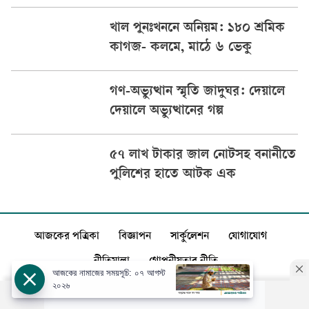
খাল পুনঃখননে অনিয়ম: ১৮০ শ্রমিক
কাগজ- কলমে, মাঠে ৬ ভেকু
গণ-অভ্যুত্থান স্মৃতি জাদুঘর: দেয়ালে
দেয়ালে অভ্যুত্থানের গল্প
৫৭ লাখ টাকার জাল নোটসহ বনানীতে
পুলিশের হাতে আটক এক
আজকের পত্রিকা
বিজ্ঞাপন
সার্কুলেশন
যোগাযোগ
নীতিমালা
গোপনীয়তার নীতি
আজকের নামাজের সময়সূচি: ০৭ আগস্ট
২০২৬