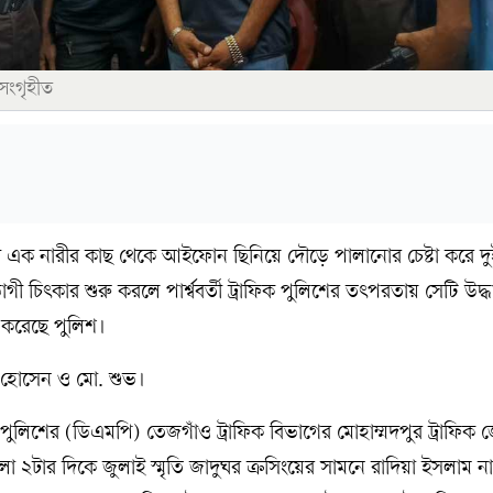
 সংগৃহীত
রী এক নারীর কাছ থেকে আইফোন ছিনিয়ে দৌড়ে পালানোর চেষ্টা করে দু
গী চিৎকার শুরু করলে পার্শ্ববর্তী ট্রাফিক পুলিশের তৎপরতায় সেটি উদ্
র করেছে পুলিশ।
াল হোসেন ও মো. শুভ।
ুলিশের (ডিএমপি) তেজগাঁও ট্রাফিক বিভাগের মোহাম্মদপুর ট্রাফিক জো
লা ২টার দিকে জুলাই স্মৃতি জাদুঘর ক্রসিংয়ের সামনে রাদিয়া ইসলাম 