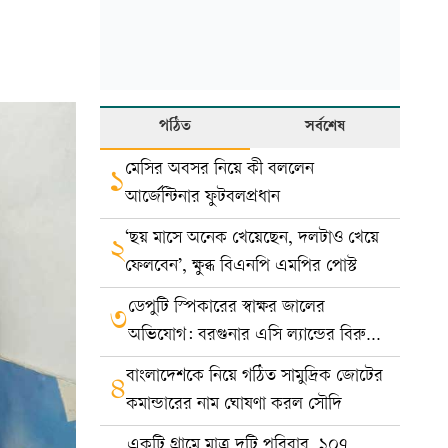
পঠিত
সর্বশেষ
মেসির অবসর নিয়ে কী বললেন
১
আর্জেন্টিনার ফুটবলপ্রধান
‘ছয় মাসে অনেক খেয়েছেন, দলটাও খেয়ে
২
ফেলবেন’, ক্ষুব্ধ বিএনপি এমপির পোস্ট
ডেপুটি স্পিকারের স্বাক্ষর জালের
৩
অভিযোগ: বরগুনার এসি ল্যান্ডের বিরুদ্ধে
মামলা
বাংলাদেশকে নিয়ে গঠিত সামুদ্রিক জোটের
৪
কমান্ডারের নাম ঘোষণা করল সৌদি
একটি গ্রামে মাত্র দুটি পরিবার, ১০৭