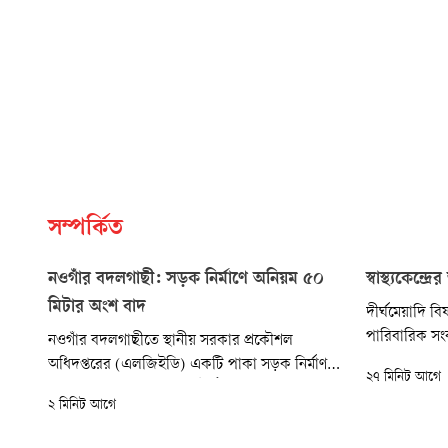
সম্পর্কিত
নওগাঁর বদলগাছী: সড়ক নির্মাণে অনিয়ম ৫০
স্বাস্থ্যকেন্দ
মিটার অংশ বাদ
দীর্ঘমেয়াদি বি
পারিবারিক সংক
নওগাঁর বদলগাছীতে স্থানীয় সরকার প্রকৌশল
নিয়ে অনিশ্চয়ত
অধিদপ্তরের (এলজিইডি) একটি পাকা সড়ক নির্মাণ
২৭ মিনিট আগে
শিক্ষার্থী, শিক
প্রকল্পে অনিয়মের অভিযোগ উঠেছে। প্রকল্পের নকশায়
২ মিনিট আগে
মানসিক সংকট। 
পুরো সড়ক অন্তর্ভুক্ত থাকলেও বাস্তবে শেষ প্রান্তের
প্রবণতাও ধার
প্রায় ৫০ মিটার অংশ নির্মাণ করা হচ্ছে না।