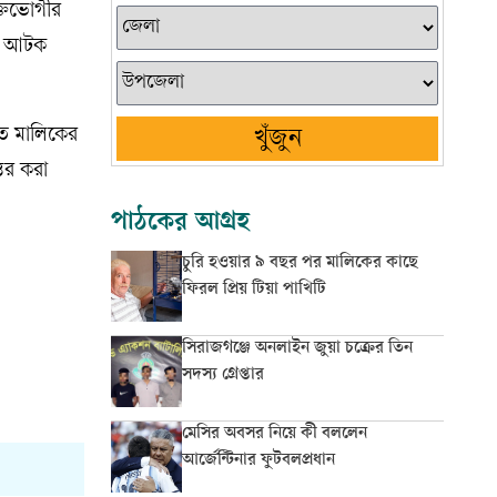
ক্তভোগীর
কে আটক
ৃত মালিকের
খুঁজুন
্তর করা
পাঠকের আগ্রহ
চুরি হওয়ার ৯ বছর পর মালিকের কাছে
ফিরল প্রিয় টিয়া পাখিটি
সিরাজগঞ্জে অনলাইন জুয়া চক্রের তিন
সদস্য গ্রেপ্তার
মেসির অবসর নিয়ে কী বললেন
আর্জেন্টিনার ফুটবলপ্রধান