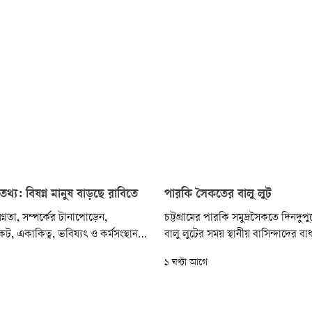
্রের তথ্য: বিষণ্ন মানুষ বাড়ছে রাবিতে
পারকি সৈকতের বালু লুট
ষণ্নতা, সম্পর্কের টানাপোড়েন,
চট্টগ্রামের পারকি সমুদ্রসৈকতে দিনদু
ট, একাকিত্ব, ভবিষ্যৎ ও কর্মসংস্থান
বালু লুটের সময় স্থানীয় বাসিন্দাদের বা
ায় রাজশাহী বিশ্ববিদ্যালয়ের (রাবি)
পালিয়ে গেছে বালুদস্যুরা। শুক্রবার দু
১ ঘণ্টা আগে
্ষক ও কর্মকর্তা-কর্মচারীদের মধ্যে বাড়ছে
সৈকতের লুসাই পার্ক অংশে এ ঘটনা ঘ
এতে মানসিক স্বাস্থ্যসেবা নেওয়ার
াবাহিকভাবে বাড়ছে।