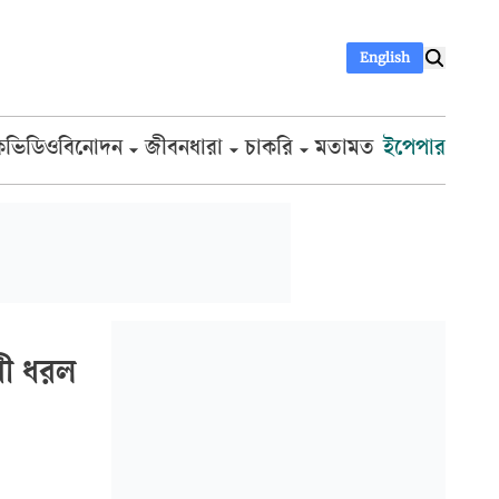
English
ক
ভিডিও
বিনোদন
জীবনধারা
চাকরি
মতামত
ইপেপার
রী ধরল