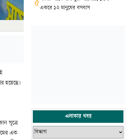
৫
একরে ১২ মানুষের বসবাস
ই
ধার হয়েছে।
এলাকার খবর
ন সূত্রে
নামের এক