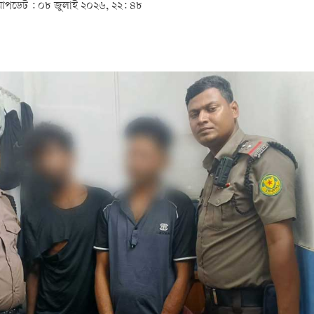
আপডেট :
০৮ জুলাই ২০২৬, ২২: ৪৮