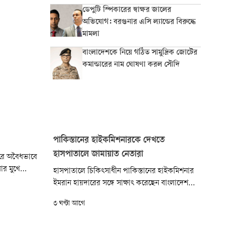
ডেপুটি স্পিকারের স্বাক্ষর জালের
অভিযোগ: বরগুনার এসি ল্যান্ডের বিরুদ্ধে
মামলা
বাংলাদেশকে নিয়ে গঠিত সামুদ্রিক জোটের
কমান্ডারের নাম ঘোষণা করল সৌদি
পাকিস্তানের হাইকমিশনারকে দেখতে
হাসপাতালে জামায়াত নেতারা
পুরে অবৈধভাবে
ধার মুখে
হাসপাতালে চিকিৎসাধীন পাকিস্তানের হাইকমিশনার
পুর ১২টার দিকে
ইমরান হায়দারের সঙ্গে সাক্ষাৎ করেছেন বাংলাদেশ
টে।
জামায়াতে ইসলামীর সেক্রেটারি জেনারেল ও সাবেক
৩ ঘণ্টা আগে
এমপি মিয়া গোলাম পরওয়ার। রাজধানীর কন্টিনেন্টাল
(সাবেক ইউনাইটেড) হাসপাতালে তিনি বিরোধীদলীয়