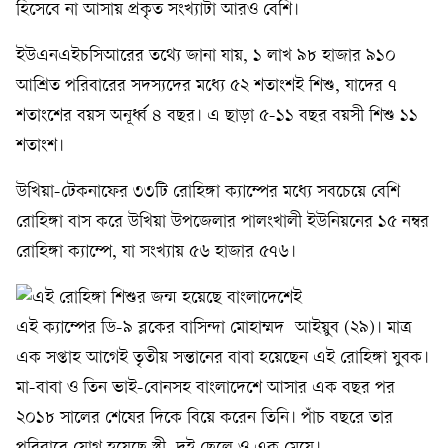
হিসেবে না আসায় প্রকৃত সংখ্যাটা আরও বেশি।
ইউএনএইচসিআরের তথ্যে জানা যায়, ১ লাখ ৯৮ হাজার ৯১০
আশ্রিত পরিবারের সদস্যদের মধ্যে ৫২ শতাংশই শিশু, যাদের ৭
শতাংশের বয়স অনূর্ধ্ব ৪ বছর। এ ছাড়া ৫-১১ বছর বয়সী শিশু ১১
শতাংশ।
উখিয়া-টেকনাফের ৩৩টি রোহিঙ্গা ক্যাম্পের মধ্যে সবচেয়ে বেশি
রোহিঙ্গা বাস করে উখিয়া উপজেলার পালংখালী ইউনিয়নের ১৫ নম্বর
রোহিঙ্গা ক্যাম্পে, যা সংখ্যায় ৫৬ হাজার ৫৭৬।
এই ক্যাম্পের ডি-৯ ব্লকের বাসিন্দা মোহাম্মদ আইয়ুব (২৯)। মাত্র
এক সপ্তাহ আগেই তৃতীয় সন্তানের বাবা হয়েছেন এই রোহিঙ্গা যুবক।
মা-বাবা ও তিন ভাই-বোনসহ বাংলাদেশে আসার এক বছর পর
২০১৮ সালের শেষের দিকে বিয়ে করেন তিনি। পাঁচ বছরে তার