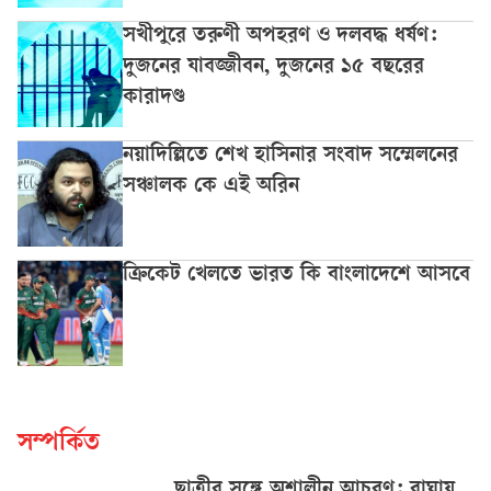
সখীপুরে তরুণী অপহরণ ও দলবদ্ধ ধর্ষণ:
দুজনের যাবজ্জীবন, দুজনের ১৫ বছরের
কারাদণ্ড
নয়াদিল্লিতে শেখ হাসিনার সংবাদ সম্মেলনের
সঞ্চালক কে এই অরিন
ক্রিকেট খেলতে ভারত কি বাংলাদেশে আসবে
সম্পর্কিত