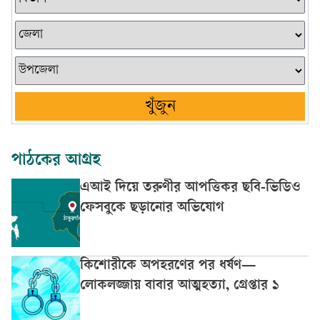
খুঁজুন
পাঠকের আগ্রহ
এআই দিয়ে তরুণীর আপত্তিকর ছবি-ভিডিও
ফেসবুকে ছড়ানোর অভিযোগ
কিশোরীকে অপহরণের পর ধর্ষণ—
লোকলজ্জায় বাবার আত্মহত্যা, গ্রেপ্তার ১