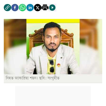
নিহত জাকারিয়া শয়ন। ছবি: সংগৃহীত