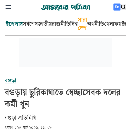
En
সারা
ইপেপার
সর্বশেষ
জাতীয়
রাজনীতি
বিশ্ব
অর্থনীতি
খেলা
ফ্যাক্টচ
দেশ
বগুড়া
বগুড়ায় ছুরিকাঘাতে স্বেচ্ছাসেবক দলের
কর্মী খুন
বগুড়া প্রতিনিধি
প্রকাশ :
২৬ মার্চ ২০২৬, ১১: ২৯