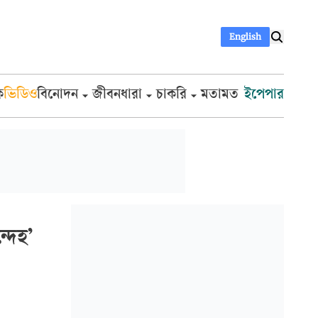
English
ক
ভিডিও
বিনোদন
জীবনধারা
চাকরি
মতামত
ইপেপার
দেহ’