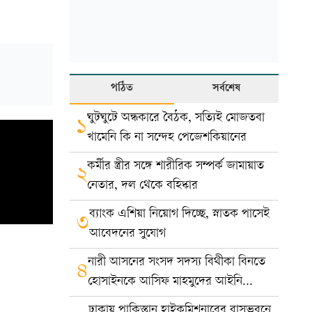
পঠিত
সর্বশেষ
ঘুটঘুটে অন্ধকারে বৈঠক, সত্যিই মোজতবা
১
খামেনি কি না সন্দেহ পেজেশকিয়ানের
কর্মীর স্ত্রীর সঙ্গে শারীরিক সম্পর্ক জামায়াত
২
নেতার, দল থেকে বহিষ্কার
ব্যাংক এশিয়া নিয়োগ দিচ্ছে, স্নাতক পাসেই
৩
আবেদনের সুযোগ
নারী আসনের সংসদ সদস্য বিথীকা বিনতে
৪
হোসাইনকে আসিফ মাহমুদের আইনি
নোটিশ
ঢাকায় পাকিস্তান হাইকমিশনারের বাসভবনে