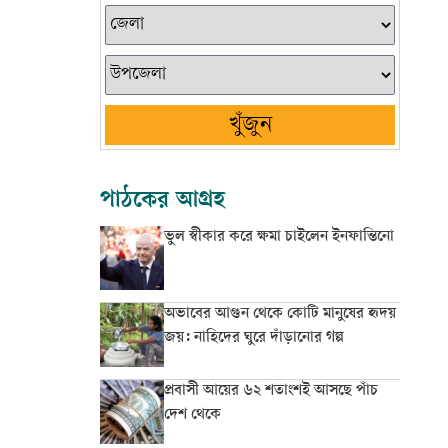
খুঁজুন
পাঠকের আগ্রহ
ভুল স্বীকার করে ক্ষমা চাইলেন ইনফান্তিনো
অভাবের আগুন থেকে কোটি মানুষের হৃদয়
জয়: নাহিদের ঘুরে দাঁড়ানোর গল্প
প্রবাসী আয়ের ৬২ শতাংশই আসছে পাঁচ
দেশ থেকে