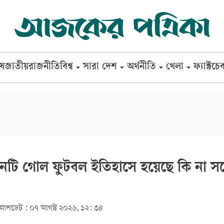
েষ
জাতীয়
রাজনীতি
বিশ্ব
সারা দেশ
অর্থনীতি
খেলা
ফ্যাক্টচে
িনটি গোল ফুটবল ইতিহাসে হয়েছে কি না সন্
আপডেট :
০৭ আগস্ট ২০২৬, ১২: ৩৪