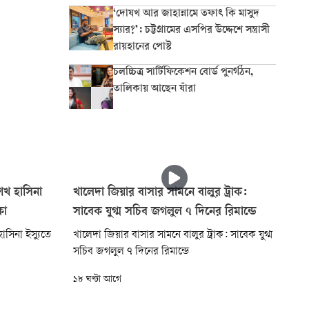
‘দোযখ আর জাহান্নামে তফাৎ কি মাসুদ
স্যার?’: চট্টগ্রামের এসপির উদ্দেশে সন্ত্রাসী
রায়হানের পোস্ট
চলচ্চিত্র সার্টিফিকেশন বোর্ড পুনর্গঠন,
তালিকায় আছেন যাঁরা
শেখ হাসিনা
খালেদা জিয়ার বাসার সামনে বালুর ট্রাক:
কা
সাবেক যুগ্ম সচিব জগলুল ৭ দিনের রিমান্ডে
াসিনা ইস্যুতে
খালেদা জিয়ার বাসার সামনে বালুর ট্রাক: সাবেক যুগ্ম
সচিব জগলুল ৭ দিনের রিমান্ডে
১৮ ঘণ্টা আগে