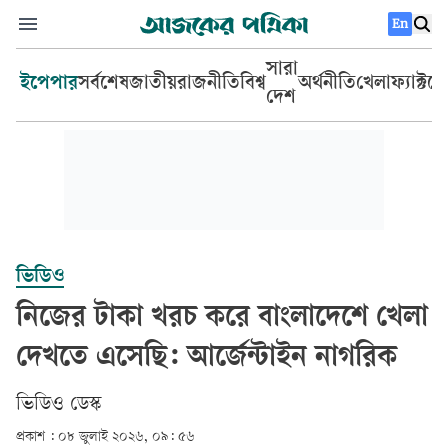
En
সারা
ইপেপার
সর্বশেষ
জাতীয়
রাজনীতি
বিশ্ব
অর্থনীতি
খেলা
ফ্যাক্টচ
দেশ
ভিডিও
নিজের টাকা খরচ করে বাংলাদেশে খেলা
দেখতে এসেছি: আর্জেন্টাইন নাগরিক
ভিডিও ডেস্ক
প্রকাশ :
০৮ জুলাই ২০২৬, ০৯: ৫৬