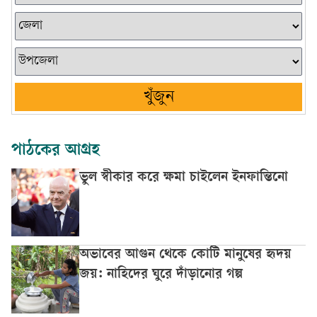
খুঁজুন
পাঠকের আগ্রহ
ভুল স্বীকার করে ক্ষমা চাইলেন ইনফান্তিনো
অভাবের আগুন থেকে কোটি মানুষের হৃদয়
জয়: নাহিদের ঘুরে দাঁড়ানোর গল্প