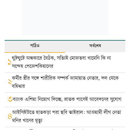
পঠিত
সর্বশেষ
ঘুটঘুটে অন্ধকারে বৈঠক, সত্যিই মোজতবা খামেনি কি না
১
সন্দেহ পেজেশকিয়ানের
কর্মীর স্ত্রীর সঙ্গে শারীরিক সম্পর্ক জামায়াত নেতার, দল থেকে
২
বহিষ্কার
৩
ব্যাংক এশিয়া নিয়োগ দিচ্ছে, স্নাতক পাসেই আবেদনের সুযোগ
আইসিইউতে হাতকড়া পরা ছবি ভাইরাল: আওয়ামী লীগ নেতা
৪
মনির খানের মৃত্যু