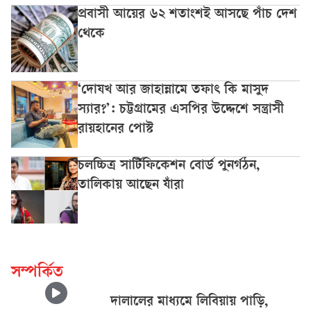
প্রবাসী আয়ের ৬২ শতাংশই আসছে পাঁচ দেশ
থেকে
‘দোযখ আর জাহান্নামে তফাৎ কি মাসুদ
স্যার?’: চট্টগ্রামের এসপির উদ্দেশে সন্ত্রাসী
রায়হানের পোস্ট
চলচ্চিত্র সার্টিফিকেশন বোর্ড পুনর্গঠন,
তালিকায় আছেন যাঁরা
সম্পর্কিত
দালালের মাধ্যমে লিবিয়ায় পাড়ি,