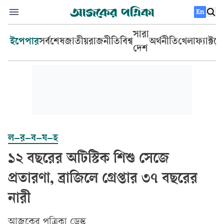
En
সারা
ইপেপার
সর্বশেষ
জাতীয়
রাজনীতি
বিশ্ব
অর্থনীতি
খেলা
ফ্যাক্টচ
দেশ
ল–র–ব–য–হ
১২ বছরের অটিস্টিক শিশু সেজে
প্রতারণা, ব্রাজিলে গ্রেপ্তার ৩৭ বছরের
নারী
আজকের পত্রিকা ডেস্ক­