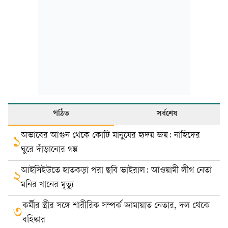
পঠিত
সর্বশেষ
অভাবের আগুন থেকে কোটি মানুষের হৃদয় জয়: নাহিদের
১
ঘুরে দাঁড়ানোর গল্প
আইসিইউতে হাতকড়া পরা ছবি ভাইরাল: আওয়ামী লীগ নেতা
২
মনির খানের মৃত্যু
কর্মীর স্ত্রীর সঙ্গে শারীরিক সম্পর্ক জামায়াত নেতার, দল থেকে
৩
বহিষ্কার