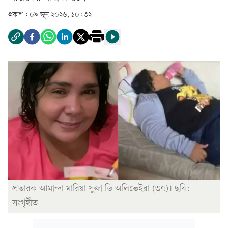
প্রকাশ :
০৯ জুন ২০২৬, ১০: ৩২
প্রতারক আমান্দা মারিয়া সুজা ডি অলিভেইরা (৩৭)। ছবি:
সংগৃহীত