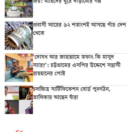
জয়: নাহিদের ঘুরে দাঁড়ানোর গল্প
প্রবাসী আয়ের ৬২ শতাংশই আসছে পাঁচ দেশ
থেকে
‘দোযখ আর জাহান্নামে তফাৎ কি মাসুদ
স্যার?’: চট্টগ্রামের এসপির উদ্দেশে সন্ত্রাসী
রায়হানের পোস্ট
চলচ্চিত্র সার্টিফিকেশন বোর্ড পুনর্গঠন,
তালিকায় আছেন যাঁরা