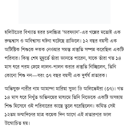
হলিউডের বিখ্যাত হরর চলচ্চিত্র ‘অরফ্যান’-এর গল্পের মতোই এক
রুদ্ধশ্বাস ও অবিশ্বাস্য ঘটনা ঘটেছে ব্রাজিলে। ১২ বছর বয়সী এক
অটিস্টিক শিশুকে দত্তক নেওয়ার সমস্ত প্রস্তুতি সম্পন্ন করেছিল একটি
পরিবার। কিন্তু শেষ মুহূর্তে তাঁরা জানতে পারেন, যাকে তাঁরা গত ১৪
মাস ধরে পরম স্নেহে লালন-পালন করার প্রস্তুতি নিচ্ছিলেন, তিনি
কোনো শিশু নন—বরং ৩৭ বছর বয়সী এক দুর্ধর্ষ প্রতারক।
অভিযুক্ত নারীর নাম আমান্দা মারিয়া সুজা ডি অলিভেইরা (৩৭)। গত
১৪ মাস ধরে নিখুঁত অভিনয়ের মাধ্যমে তিনি নিজেকে একটি অসহায়
শিশু হিসেবে ওই পরিবারের কাছে তুলে ধরেছিলেন। কথিত সেই
১২তম জন্মদিনের মাত্র কয়েক দিন আগে এই প্রতারণার জাল
উন্মোচিত হয়।