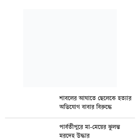
বিজ্ঞপ্তিতে উল্লেখ না থাকলেও স্থানীয় নেতারা মেয়াদোত্তীর্ণ কমিটি ও
শৃঙ্খলা-সংক্রান্ত উদ্বেগের কথা বলেছেন।
শাবলের আঘাতে ছেলেকে হত্যার
অভিযোগ বাবার বিরুদ্ধে
পার্বতীপুরে মা-মেয়ের ঝুলন্ত
মরদেহ উদ্ধার