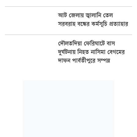
আট জেলায় জ্বালানি তেল
সরবরাহ বন্ধের কর্মসূচি প্রত্যাহার
দৌলতদিয়া ফেরিঘাটে বাস
দুর্ঘটনায় নিহত নাসিমা বেগমের
দাফন পার্বতীপুরে সম্পন্ন