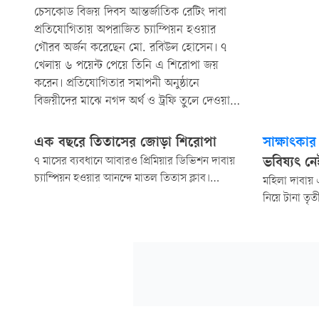
চেসকোড বিজয় দিবস আন্তর্জাতিক রেটিং দাবা
প্রতিযোগিতায় অপরাজিত চ্যাম্পিয়ন হওয়ার
গৌরব অর্জন করেছেন মো. রবিউল হোসেন। ৭
খেলায় ৬ পয়েন্ট পেয়ে তিনি এ শিরোপা জয়
করেন। প্রতিযোগিতার সমাপনী অনুষ্ঠানে
বিজয়ীদের মাঝে নগদ অর্থ ও ট্রফি তুলে দেওয়া
হয়।
এক বছরে তিতাসের জোড়া শিরোপা
সাক্ষাৎকার
৭ মাসের ব্যবধানে আবারও প্রিমিয়ার ডিভিশন দাবায়
ভবিষ্যৎ নে
চ্যাম্পিয়ন হওয়ার আনন্দে মাতল তিতাস ক্লাব।
মহিলা দাবায়
গতকাল দশম রাউন্ডের খেলা শেষে এক ম্যাচ হাতে
নিয়ে টানা তৃ
রেখে ১৮ পয়েন্ট নিয়ে শিরোপা নিশ্চিত করেছে তারা।
চ্যাম্পিয়নশিপ।
সমান ১৮ পয়েন্ট বাংলাদেশ নৌবাহিনীরও। তবে
খাদ্যবিজ্ঞান
তাদের কোনো ম্যাচ বাকি নেই।
ধ্যানজ্ঞান। স
করছেন নিজেকে
এখন গ্র্যান্ডমা