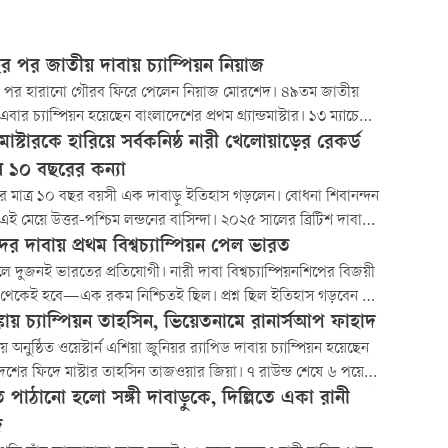
র পর জাতীয় দাবায় চ্যাম্পিয়ন নিয়াজ
 পর হারানো গৌরব ফিরে পেলেন নিয়াজ মোরশেদ। ৪৯তম জাতীয়
বার চ্যাম্পিয়ন হয়েছেন বাংলাদেশের প্রথম গ্র্যান্ডমাস্টার। ১৩ ম্যাচে
০ পয়েন্ট নিয়ে অপরাজিত চ্যাম্পিয়ন হন তিনি। ৮ ম্যাচে জয়ের
ান্ডমাস্টারকে হারিয়ে সর্বকনিষ্ঠ নারী খেলোয়াড়ের রেকর্ড
শি ড্র করেন ৫ ম্যাচে।
 ১০ বছরের কন্যা
নের মাত্র ১০ বছর বয়সী এক দাবাড়ু ইতিহাস গড়লেন। বোধনা শিবানন্দন
এই মেয়ে উত্তর-পশ্চিম লন্ডনের বাসিন্দা। ২০২৫ সালের ব্রিটিশ দাবা
িয়নশিপে এক গ্র্যান্ডমাস্টারকে পরাজিত করে সর্বকনিষ্ঠ নারী দাবাড়ুর
ের দাবায় প্রথম বিশ্বচ্যাম্পিয়ন পেল ভারত
 অর্জন করেছেন তিনি।
ে দুজনই ভারতের প্রতিযোগী। নারী দাবা বিশ্বচ্যাম্পিয়নশিপের বিজয়ী
 থেকেই হবে—এক রকম নিশ্চিতই ছিল। প্রশ্ন ছিল ইতিহাস গড়বেন কে?
ের কোনেরু হাম্পি, না ১৯ বছরের দিব্যা দেশমুখ। শেষ পর্যন্ত বাজিমাত
ঙ্কায় চ্যাম্পিয়ন তাহসিন, ভিয়েতনামে রানার্সআপ ফাহাদ
দিব্যা। আজ টাইব্রেকারে হাম্পিকে হারিয়ে দাবায় ভারতের প্রথম নারী
কায় অনুষ্ঠিত ওয়েস্টার্ন এশিয়া জুনিয়র র‍্যাপিড দাবায় চ্যাম্পিয়ন হয়েছেন
যাম্পিয়নের গৌরব..
েশের ফিদে মাস্টার তাহসিন তাজওয়ার জিয়া। ৭ রাউন্ড শেষে ৬ পয়েন্ট
েবিলের শীর্ষে থেকে আসর শেষ করেন তিনি। ভিয়েতনামে গ্র্যান্ডমাস্টার টু
 পাঠানো হলো সঙ্গী দাবাড়ুকে, দিল্লিতে একা রানী
ুর্নামেন্টে রানার্সআপ হয়েছেন আন্তর্জাতিক মাস্টার ফাহাদ রহমান। ছয়
দ
র