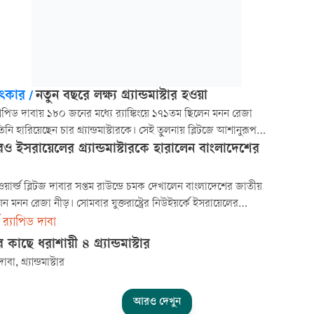
াৎকার
/
নতুন বছরে লক্ষ্য গ্র্যান্ডমাস্টার হওয়া
র‌্যাপিড দাবায় ১৮০ জনের মধ্যে র‌্যাঙ্কিংয়ে ১৭১তম ছিলেন মনন রেজা
িনি হারিয়েছেন চার গ্র্যান্ডমাস্টারকে। সেই তুলনায় ব্লিটজে আশানুরূপ
রতে পারেননি। তবু প্রথমবার এমন বিশ্ব আসরে খেলে নতুন অভিজ্ঞতা
 ইসরায়েলের গ্র্যান্ডমাস্টারকে হারালেন বাংলাদেশের
দেশে ফিরছেন নীড়। নিউইয়র্ক থেকে মুঠোফোনে এই সফরের প্রাপ্তি এবং
ছরের দাবি নিয়ে নিজ
য়ার্ল্ড ব্লিটজ দাবার সপ্তম রাউন্ডে চমক দেখালেন বাংলাদেশের জাতীয়
পিয়ন মনন রেজা নীড়। সোমবার যুক্তরাষ্ট্রের নিউইয়র্কে ইসরায়েলের
ডমাস্টার উদাসিয়ন লোনিদকে হারিয়েছেন বাংলাদেশের এই সর্বকনিষ্ঠ
ড র‍্যাপিড দাবা
াতিক মাস্টার।
 কাছে ধরাশায়ী ৪ গ্র্যান্ডমাস্টার
বা, গ্র্যান্ডমাস্টার
আরও দেখুন