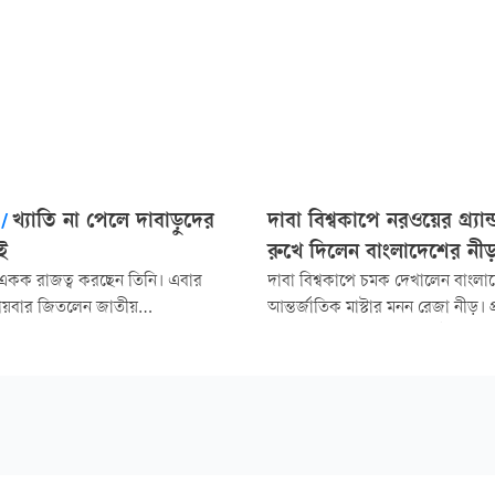
/
খ্যাতি না পেলে দাবাড়ুদের
দাবা বিশ্বকাপে নরওয়ের গ্র্যান্
ই
রুখে দিলেন বাংলাদেশের নী
 একক রাজত্ব করছেন তিনি। এবার
দাবা বিশ্বকাপে চমক দেখালেন বাংলা
তীয়বার জিতলেন জাতীয়
আন্তর্জাতিক মাস্টার মনন রেজা নীড়। প
 ঢাকা বিশ্ববিদ্যালয়ের পুষ্টি ও
প্রথম ম্যাচে নরওয়ের গ্র্যান্ডমাস্টার 
 বিভাগে পড়াশোনা করলেও দাবাই তাঁর
রুখে দিয়েছেন তিনি। তবে হেরেছেন
াদা-কালো বোর্ডে দাপট দেখিয়ে চেষ্টা
বাংলাদেশি দাবাড়ু ফাহাদ রহমান।
 রঙিনভাবে ফুটিয়ে তোলার। লক্ষ্য
স্টার হওয়ার।