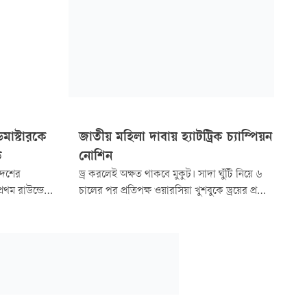
ডমাস্টারকে
জাতীয় মহিলা দাবায় হ্যাটট্রিক চ্যাম্পিয়ন
ড়
নোশিন
দেশের
ড্র করলেই অক্ষত থাকবে মুকুট। সাদা ঘুঁটি নিয়ে ৬
্রথম রাউন্ডের
চালের পর প্রতিপক্ষ ওয়ারসিয়া খুশবুকে ড্রয়ের প্রস্তাব
আরিয়ান তারিকে
দেন ফিদে মাস্টার নোশিন আনজুম। খুশবুও তাতে না
 আরেক
করেননি। টানা তৃতীয়বারের মতো তাই জাতীয় মহিলা
দাবা চ্যাম্পিয়নশিপের শিরোপা নিশ্চিত করলেন
নোশিন।