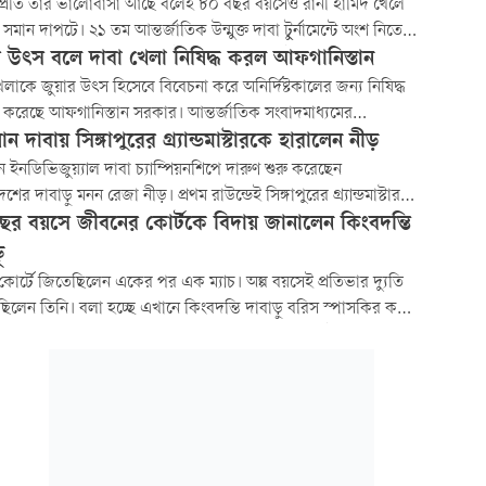
 প্রতি তাঁর ভালোবাসা আছে বলেই ৮০ বছর বয়সেও রানী হামিদ খেলে
ন সমান দাপটে। ২১ তম আন্তর্জাতিক উন্মুক্ত দাবা টুর্নামেন্টে অংশ নিতে
ন দিল্লি যান আন্তজার্তিক মাস্টার খেতাব প্রাপ্ত এই দাবাড়ু। তাঁর সঙ্গে
র উৎস বলে দাবা খেলা নিষিদ্ধ করল আফগানিস্তান
 আছিয়া সুলতানা। কিন্তু ভিসা জটিলতার কারণে আছিয়াকে ভারতে
েলাকে জুয়ার উৎস হিসেবে বিবেচনা করে অনির্দিষ্টকালের জন্য নিষিদ্ধ
 করতে দেয়নি...
করেছে আফগানিস্তান সরকার। আন্তর্জাতিক সংবাদমাধ্যমের
েদন, এক ক্রীড়া কর্মকর্তার বরাতে দেশটি জানিয়েছে দাবা খেলা তাদের
ন দাবায় সিঙ্গাপুরের গ্র্যান্ডমাস্টারকে হারালেন নীড়
র নীতিশাস্ত্র আইনে অবৈধ।
 ইনডিভিজুয়্যাল দাবা চ্যাম্পিয়নশিপে দারুণ শুরু করেছেন
শের দাবাড়ু মনন রেজা নীড়। প্রথম রাউন্ডেই সিঙ্গাপুরের গ্র্যান্ডমাস্টার
িনগায়োকে হারিয়ে দিয়েছেন তিনি।
ছর বয়সে জীবনের কোর্টকে বিদায় জানালেন কিংবদন্তি
ু
কোর্টে জিতেছিলেন একের পর এক ম্যাচ। অল্প বয়সেই প্রতিভার দ্যুতি
িলেন তিনি। বলা হচ্ছে এখানে কিংবদন্তি দাবাড়ু বরিস স্পাসকির কথা।
ন কিংবদন্তি দাবাড়ু এবার বিদায় জানালেন জীবনের কোর্টকে।