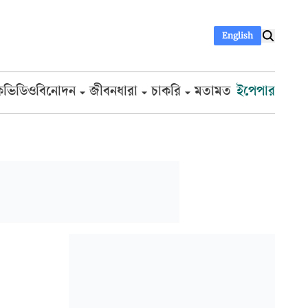
English
ক
ভিডিও
বিনোদন
জীবনধারা
চাকরি
মতামত
ইপেপার