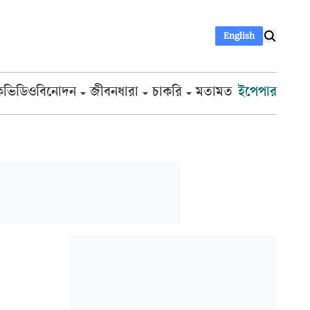
English
ক
ভিডিও
বিনোদন
জীবনধারা
চাকরি
মতামত
ইপেপার