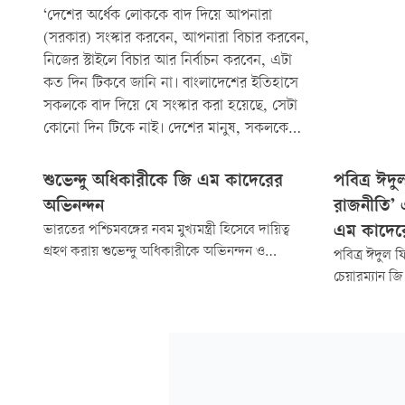
‘দেশের অর্ধেক লোককে বাদ দিয়ে আপনারা
(সরকার) সংস্কার করবেন, আপনারা বিচার করবেন,
নিজের স্টাইলে বিচার আর নির্বাচন করবেন, এটা
কত দিন টিকবে জানি না। বাংলাদেশের ইতিহাসে
সকলকে বাদ দিয়ে যে সংস্কার করা হয়েছে, সেটা
কোনো দিন টিকে নাই। দেশের মানুষ, সকলকে
মিলে যদি অ্যামেন্ডমেন্ট (সংশোধনী) না করতে...
শুভেন্দু অধিকারীকে জি এম কাদেরের
পবিত্র ঈদ
অভিনন্দন
রাজনীতি’ 
ভারতের পশ্চিমবঙ্গের নবম মুখ্যমন্ত্রী হিসেবে দায়িত্ব
এম কাদের
গ্রহণ করায় শুভেন্দু অধিকারীকে অভিনন্দন ও
পবিত্র ঈদুল 
শুভেচ্ছা জানিয়েছেন জাতীয় পার্টির চেয়ারম্যান
চেয়ারম্যান জ
গোলাম মোহাম্মদ কাদের (জি এম কাদের)। গতকাল
শুভেচ্ছা, ভা
সোমবার ঢাকাস্থ ভারতীয় হাইকমিশনের মাধ্যমে
শুভেচ্ছা বার্
পাঠানো এক বিশেষ বার্তায় তিনি এই শুভেচ্ছা জ্ঞাপন
দেশবাসীর উদ
করেন।
মতভেদ ভুলে দ
রাজনীতি এগিয়