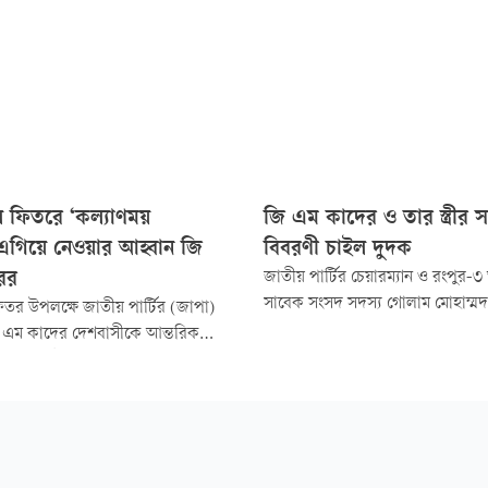
ুল ফিতরে ‘কল্যাণময়
জি এম কাদের ও তার স্ত্রীর 
এগিয়ে নেওয়ার আহ্বান জি
বিবরণী চাইল দুদক
ের
জাতীয় পার্টির চেয়ারম্যান ও রংপুর
সাবেক সংসদ সদস্য গোলাম মোহাম্ম
ফিতর উপলক্ষে জাতীয় পার্টির (জাপা)
এম কাদের) এবং তার স্ত্রী শেরীফা ক
ি এম কাদের দেশবাসীকে আন্তরিক
বিবরণী দাখিলের নোটিশ জারি করেছে 
লোবাসা ও ঈদ মোবারক জানিয়ে
কমিশন (দুদক)। জ্ঞাত আয়ের সঙ্গে অস
তা দিয়েছেন। তিনি রাজনীতিবিদ ও
প্রায় ৭৫ লাখ টাকার সম্পদ অর্জনের
্দেশে বলেছেন, ‘আসুন আমরা সবাই সব
অনুসন্ধানের অংশ হিসেবে এই নোটিশ
েশ ও দেশের মানুষের জন্য কল্যাণময়
ে নিয়ে যাই...