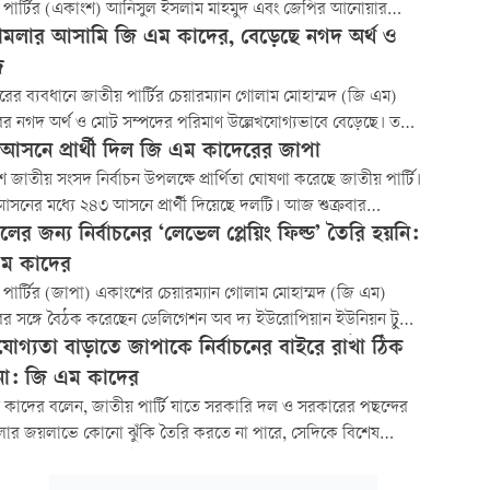
 পার্টির (একাংশ) আনিসুল ইসলাম মাহমুদ এবং জেপির আনোয়ার
ঞ্জুর নেতৃত্বাধীন জাতীয় গণতান্ত্রিক ফ্রন্ট (এনডিএফ) প্রার্থীদের
ামলার আসামি জি এম কাদের, বেড়েছে নগদ অর্থ ও
হণ থেকে বিরত রাখার নির্দেশনা চেয়ে রিট করা হয়েছে।
দ
রের ব্যবধানে জাতীয় পার্টির চেয়ারম্যান গোলাম মোহাম্মদ (জি এম)
র নগদ অর্থ ও মোট সম্পদের পরিমাণ উল্লেখযোগ্যভাবে বেড়েছে। তবে
য়ে তাঁর স্ত্রী শেরীফা কাদেরের নগদ টাকা কমেছে।
আসনে প্রার্থী দিল জি এম কাদেরের জাপা
শ জাতীয় সংসদ নির্বাচন উপলক্ষে প্রার্থিতা ঘোষণা করেছে জাতীয় পার্টি।
নের মধ্যে ২৪৩ আসনে প্রার্থী দিয়েছে দলটি। আজ শুক্রবার
ীর একটি হোটেলে প্রার্থিতা ঘোষণা করেন দলের মহাসচিব শামীম
ের জন্য নির্বাচনের ‘লেভেল প্লেয়িং ফিল্ড’ তৈরি হয়নি:
র পাটোয়ারী।
ম কাদের
পার্টির (জাপা) একাংশের চেয়ারম্যান গোলাম মোহাম্মদ (জি এম)
ের সঙ্গে বৈঠক করেছেন ডেলিগেশন অব দ্য ইউরোপিয়ান ইউনিয়ন টু
েশের একটি প্রতিনিধিদল। আজ মঙ্গলবার গুলশানে এই বৈঠক অনুষ্ঠিত
ণযোগ্যতা বাড়াতে জাপাকে নির্বাচনের বাইরে রাখা ঠিক
না: জি এম কাদের
 কাদের বলেন, জাতীয় পার্টি যাতে সরকারি দল ও সরকারের পছন্দের
োর জয়লাভে কোনো ঝুঁকি তৈরি করতে না পারে, সেদিকে বিশেষ
 দিচ্ছে সরকার। সে উদ্দেশ্যে নানা বাধাবিপত্তি সৃষ্টি করে জাতীয় পার্টি
ির্বাচনে স্বাভাবিক পরিবেশ না পায়, সে বিষয়ে সচেষ্ট তারা।