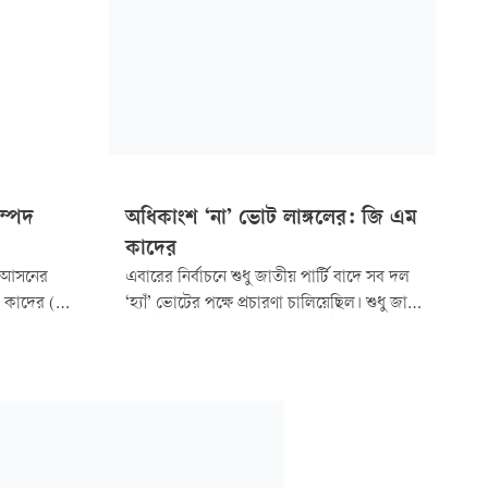
সম্পদ
অধিকাংশ ‘না’ ভোট লাঙ্গলের: জি এম
কাদের
-৩ আসনের
এবারের নির্বাচনে শুধু জাতীয় পার্টি বাদে সব দল
দ কাদের (জি
‘হ্যাঁ’ ভোটের পক্ষে প্রচারণা চালিয়েছিল। শুধু জাতীয়
াদেরকে সম্পদ
পার্টিই একক দল হিসেবে ‘না’ ভোটের পক্ষে প্রচারণা
দুর্নীতি দমন
চালিয়েছে। তাই যুক্তিসংগতভাবে বলা যায়, ‘না’
ংগতিপূর্ণ
ভোটের পক্ষের অধিকাংশ ভোটই জাতীয় পার্টির,
 অভিযোগের
তথা লাঙ্গলের...
 জারি করা